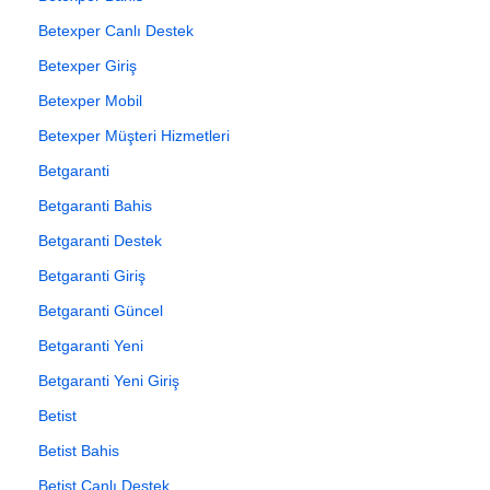
Betexper Canlı Destek
Betexper Giriş
Betexper Mobil
Betexper Müşteri Hizmetleri
Betgaranti
Betgaranti Bahis
Betgaranti Destek
Betgaranti Giriş
Betgaranti Güncel
Betgaranti Yeni
Betgaranti Yeni Giriş
Betist
Betist Bahis
Betist Canlı Destek