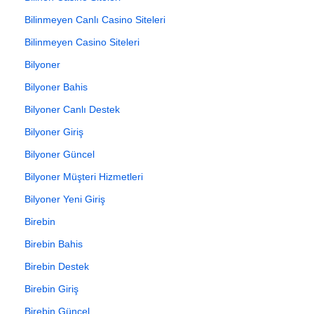
Bilinmeyen Canlı Casino Siteleri
Bilinmeyen Casino Siteleri
Bilyoner
Bilyoner Bahis
Bilyoner Canlı Destek
Bilyoner Giriş
Bilyoner Güncel
Bilyoner Müşteri Hizmetleri
Bilyoner Yeni Giriş
Birebin
Birebin Bahis
Birebin Destek
Birebin Giriş
Birebin Güncel