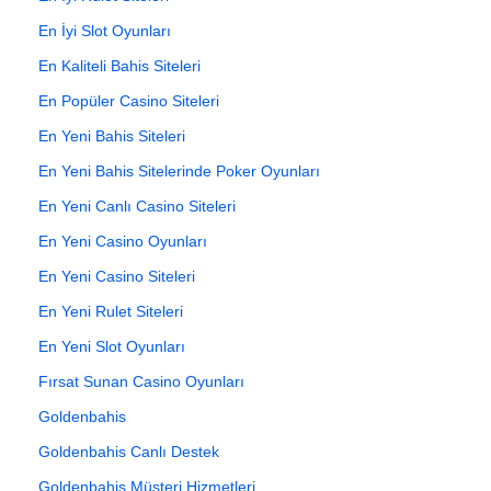
En İyi Slot Oyunları
En Kaliteli Bahis Siteleri
En Popüler Casino Siteleri
En Yeni Bahis Siteleri
En Yeni Bahis Sitelerinde Poker Oyunları
En Yeni Canlı Casino Siteleri
En Yeni Casino Oyunları
En Yeni Casino Siteleri
En Yeni Rulet Siteleri
En Yeni Slot Oyunları
Fırsat Sunan Casino Oyunları
Goldenbahis
Goldenbahis Canlı Destek
Goldenbahis Müşteri Hizmetleri