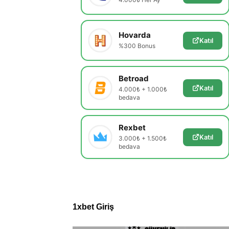
Hovarda
Katıl
%300 Bonus
Betroad
Katıl
4.000₺ + 1.000₺
bedava
Rexbet
Katıl
3.000₺ + 1.500₺
bedava
1xbet Giriş