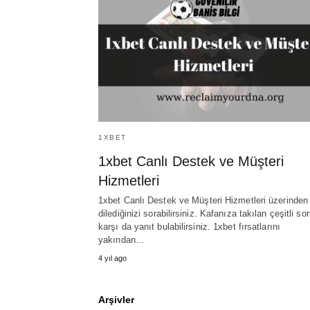
1XBET
1xbet Canlı Destek ve Müşteri
Hizmetleri
1xbet Canlı Destek ve Müşteri Hizmetleri üzerinden
dilediğinizi sorabilirsiniz. Kafanıza takılan çeşitli so
karşı da yanıt bulabilirsiniz. 1xbet fırsatlarını
yakından…
4 yıl ago
Arşivler