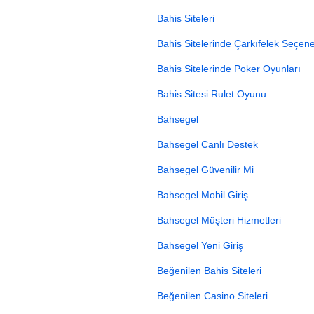
Bahis Siteleri
Bahis Sitelerinde Çarkıfelek Seçene
Bahis Sitelerinde Poker Oyunları
Bahis Sitesi Rulet Oyunu
Bahsegel
Bahsegel Canlı Destek
Bahsegel Güvenilir Mi
Bahsegel Mobil Giriş
Bahsegel Müşteri Hizmetleri
Bahsegel Yeni Giriş
Beğenilen Bahis Siteleri
Beğenilen Casino Siteleri