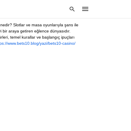
nedir? Slotlar ve masa oyunlarıyla şans ile
iyi bir araya getiren eğlence dünyasıdır.
rleri, temel kurallar ve başlangıç ipuçları
tps://www.bets10.blog/yazi/bets10-casino/
Type
your
search
query
and
hit
enter: