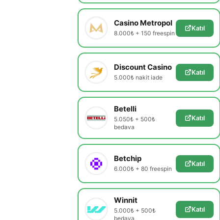
Casino Metropol
Katıl
8.000₺ + 150 freespin
Discount Casino
Katıl
5.000₺ nakit iade
Betelli
Katıl
5.050₺ + 500₺
bedava
Betchip
Katıl
6.000₺ + 80 freespin
Winnit
Katıl
5.000₺ + 500₺
bedava