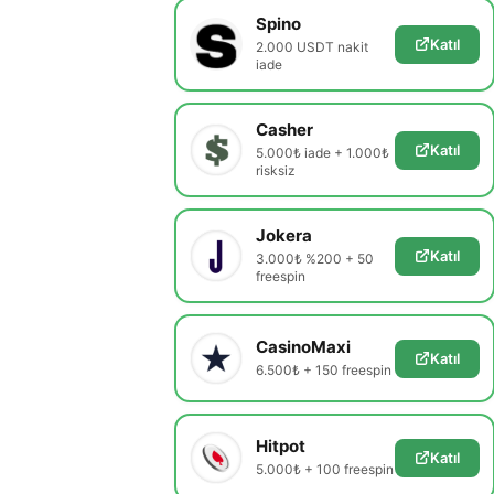
Spino
Katıl
2.000 USDT nakit
iade
Casher
Katıl
5.000₺ iade + 1.000₺
risksiz
Jokera
Katıl
3.000₺ %200 + 50
freespin
CasinoMaxi
Katıl
6.500₺ + 150 freespin
Hitpot
Katıl
5.000₺ + 100 freespin