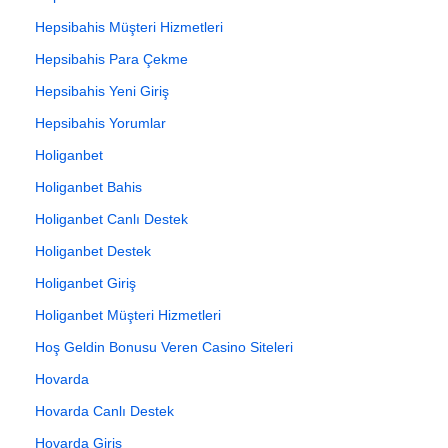
Hepsibahis Müşteri Hizmetleri
Hepsibahis Para Çekme
Hepsibahis Yeni Giriş
Hepsibahis Yorumlar
Holiganbet
Holiganbet Bahis
Holiganbet Canlı Destek
Holiganbet Destek
Holiganbet Giriş
Holiganbet Müşteri Hizmetleri
Hoş Geldin Bonusu Veren Casino Siteleri
Hovarda
Hovarda Canlı Destek
Hovarda Giriş