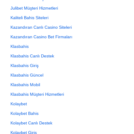
Julibet Müşteri Hizmetleri
Kaliteli Bahis Siteleri
Kazandıran Canlı Casino Siteleri
Kazandıran Casino Bet Firmaları
Klasbahis
Klasbahis Canlı Destek
Klasbahis Giriş
Klasbahis Güncel
Klasbahis Mobil
Klasbahis Müşteri Hizmetleri
Kolaybet
Kolaybet Bahis
Kolaybet Canlı Destek
Kolaybet Giriş