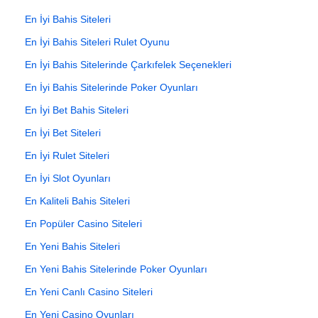
En İyi Bahis Siteleri
En İyi Bahis Siteleri Rulet Oyunu
En İyi Bahis Sitelerinde Çarkıfelek Seçenekleri
En İyi Bahis Sitelerinde Poker Oyunları
En İyi Bet Bahis Siteleri
En İyi Bet Siteleri
En İyi Rulet Siteleri
En İyi Slot Oyunları
En Kaliteli Bahis Siteleri
En Popüler Casino Siteleri
En Yeni Bahis Siteleri
En Yeni Bahis Sitelerinde Poker Oyunları
En Yeni Canlı Casino Siteleri
En Yeni Casino Oyunları