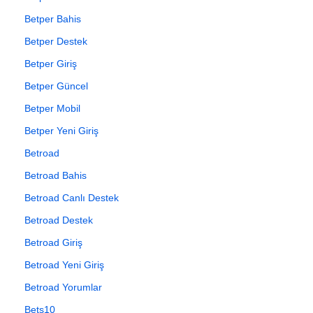
Betper Bahis
Betper Destek
Betper Giriş
Betper Güncel
Betper Mobil
Betper Yeni Giriş
Betroad
Betroad Bahis
Betroad Canlı Destek
Betroad Destek
Betroad Giriş
Betroad Yeni Giriş
Betroad Yorumlar
Bets10