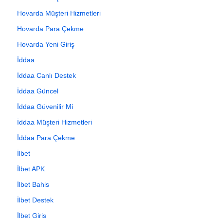
Hovarda Müşteri Hizmetleri
Hovarda Para Çekme
Hovarda Yeni Giriş
İddaa
İddaa Canlı Destek
İddaa Güncel
İddaa Güvenilir Mi
İddaa Müşteri Hizmetleri
İddaa Para Çekme
İlbet
İlbet APK
İlbet Bahis
İlbet Destek
İlbet Giriş