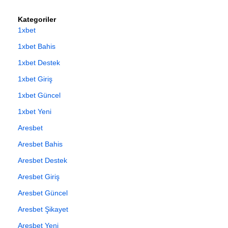
Kategoriler
1xbet
1xbet Bahis
1xbet Destek
1xbet Giriş
1xbet Güncel
1xbet Yeni
Aresbet
Aresbet Bahis
Aresbet Destek
Aresbet Giriş
Aresbet Güncel
Aresbet Şikayet
Aresbet Yeni