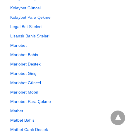
Kolaybet Güncel
Kolaybet Para Çekme
Legal Bet Siteleri
Lisanslı Bahis Siteleri
Mariobet
Mariobet Bahis
Mariobet Destek
Mariobet Giriş
Mariobet Güncel
Mariobet Mobil
Mariobet Para Çekme
Matbet
Matbet Bahis
Matbet Canlı Destek