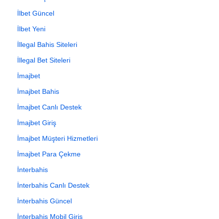
İlbet Güncel
İlbet Yeni
İllegal Bahis Siteleri
İllegal Bet Siteleri
İmajbet
İmajbet Bahis
İmajbet Canlı Destek
İmajbet Giriş
İmajbet Müşteri Hizmetleri
İmajbet Para Çekme
İnterbahis
İnterbahis Canlı Destek
İnterbahis Güncel
İnterbahis Mobil Giriş