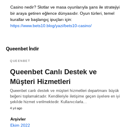
Casino nedir? Slotlar ve masa oyunlarıyla şans ile stratejiyi
bir araya getiren eğlence dünyasıdır. Oyun türleri, temel
kurallar ve başlangıç ipuçları için:
https://www.bets10.blog/yazi/bets10-casino/
Queenbet İndir
QUEENBET
Queenbet Canlı Destek ve
Müşteri Hizmetleri
Queenbet canlı destek ve müşteri hizmetleri departmanı büyük
beğeni toplamaktadır. Kendileriyle iletişime geçen üyelere en iyi
şekilde hizmet verilmektedir. Kullanıcılarla…
4 yıl ago
Arşivler
Ekim 2022