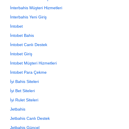
İnterbahis Müşteri Hizmetleri
İnterbahis Yeni Giriş
İntobet
İntobet Bahis
İntobet Canlı Destek
İntobet Giriş
İntobet Müşteri Hizmetleri
İntobet Para Çekme
İyi Bahis Siteleri
İyi Bet Siteleri
İyi Rulet Siteleri
Jetbahis
Jetbahis Canlı Destek
Jetbahis Güncel