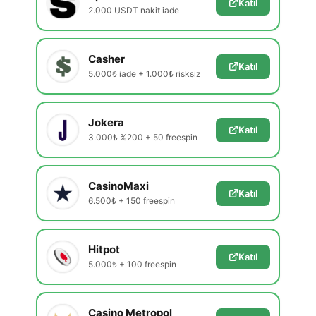
Katıl
2.000 USDT nakit iade
Casher
Katıl
5.000₺ iade + 1.000₺ risksiz
Jokera
Katıl
3.000₺ %200 + 50 freespin
CasinoMaxi
Katıl
6.500₺ + 150 freespin
Hitpot
Katıl
5.000₺ + 100 freespin
Casino Metropol