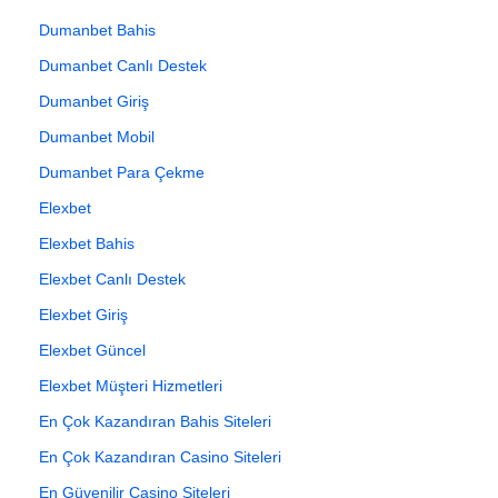
Dumanbet Bahis
Dumanbet Canlı Destek
Dumanbet Giriş
Dumanbet Mobil
Dumanbet Para Çekme
Elexbet
Elexbet Bahis
Elexbet Canlı Destek
Elexbet Giriş
Elexbet Güncel
Elexbet Müşteri Hizmetleri
En Çok Kazandıran Bahis Siteleri
En Çok Kazandıran Casino Siteleri
En Güvenilir Casino Siteleri