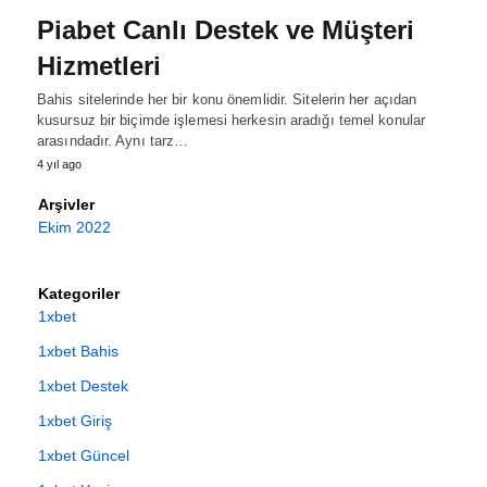
Piabet Canlı Destek ve Müşteri
Hizmetleri
Bahis sitelerinde her bir konu önemlidir. Sitelerin her açıdan
kusursuz bir biçimde işlemesi herkesin aradığı temel konular
arasındadır. Aynı tarz…
4 yıl ago
Arşivler
Ekim 2022
Kategoriler
1xbet
1xbet Bahis
1xbet Destek
1xbet Giriş
1xbet Güncel