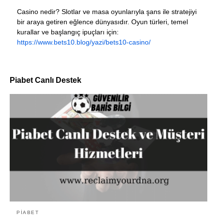
Casino nedir? Slotlar ve masa oyunlarıyla şans ile stratejiyi
bir araya getiren eğlence dünyasıdır. Oyun türleri, temel
kurallar ve başlangıç ipuçları için:
https://www.bets10.blog/yazi/bets10-casino/
Piabet Canlı Destek
PIABET