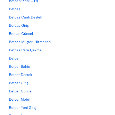
Betpark Yeni Giriş
Betpas
Betpas Canlı Destek
Betpas Giriş
Betpas Güncel
Betpas Müşteri Hizmetleri
Betpas Para Çekme
Betper
Betper Bahis
Betper Destek
Betper Giriş
Betper Güncel
Betper Mobil
Betper Yeni Giriş