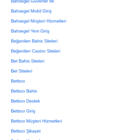
Bahsegel Güvenilir Mi
Bahsegel Mobil Giriş
Bahsegel Müşteri Hizmetleri
Bahsegel Yeni Giriş
Beğenilen Bahis Siteleri
Beğenilen Casino Siteleri
Bet Bahis Siteleri
Bet Siteleri
Betboo
Betboo Bahis
Betboo Destek
Betboo Giriş
Betboo Müşteri Hizmetleri
Betboo Şikayet