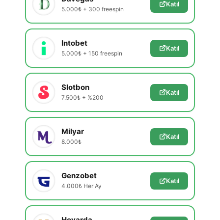
Katıl
5.000₺ + 300 freespin
Intobet
Katıl
5.000₺ + 150 freespin
Slotbon
Katıl
7.500₺ + %200
Milyar
Katıl
8.000₺
Genzobet
Katıl
4.000₺ Her Ay
Hovarda