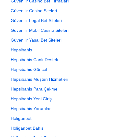
Güvenilir Casino Bet Firmaları
Güvenilir Casino Siteleri
Güvenilir Legal Bet Siteleri
Güvenilir Mobil Casino Siteleri
Güvenilir Yasal Bet Siteleri
Hepsibahis
Hepsibahis Canlı Destek
Hepsibahis Güncel
Hepsibahis Müşteri Hizmetleri
Hepsibahis Para Çekme
Hepsibahis Yeni Giriş
Hepsibahis Yorumlar
Holiganbet
Holiganbet Bahis