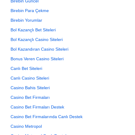
Birebin Güncel
Birebin Para Çekme
Birebin Yorumlar
Bol Kazançlı Bet Siteleri
Bol Kazançlı Casino Siteleri
Bol Kazandıran Casino Siteleri
Bonus Veren Casino Siteleri
Canlı Bet Siteleri
Canlı Casino Siteleri
Casino Bahis Siteleri
Casino Bet Firmaları
Casino Bet Firmaları Destek
Casino Bet Firmalarında Canlı Destek
Casino Metropol