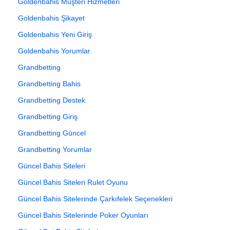
Goldenbahis Müşteri Hizmetleri
Goldenbahis Şikayet
Goldenbahis Yeni Giriş
Goldenbahis Yorumlar
Grandbetting
Grandbetting Bahis
Grandbetting Destek
Grandbetting Giriş
Grandbetting Güncel
Grandbetting Yorumlar
Güncel Bahis Siteleri
Güncel Bahis Siteleri Rulet Oyunu
Güncel Bahis Sitelerinde Çarkıfelek Seçenekleri
Güncel Bahis Sitelerinde Poker Oyunları