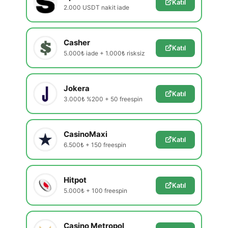
Katıl
2.000 USDT nakit iade
Casher
Katıl
5.000₺ iade + 1.000₺ risksiz
Jokera
Katıl
3.000₺ %200 + 50 freespin
CasinoMaxi
Katıl
6.500₺ + 150 freespin
Hitpot
Katıl
5.000₺ + 100 freespin
Casino Metropol