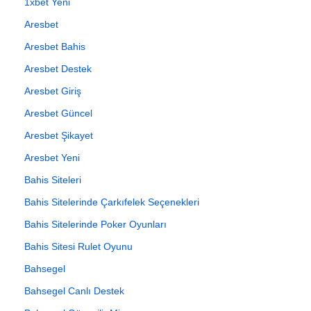
1xbet Yeni
Aresbet
Aresbet Bahis
Aresbet Destek
Aresbet Giriş
Aresbet Güncel
Aresbet Şikayet
Aresbet Yeni
Bahis Siteleri
Bahis Sitelerinde Çarkıfelek Seçenekleri
Bahis Sitelerinde Poker Oyunları
Bahis Sitesi Rulet Oyunu
Bahsegel
Bahsegel Canlı Destek