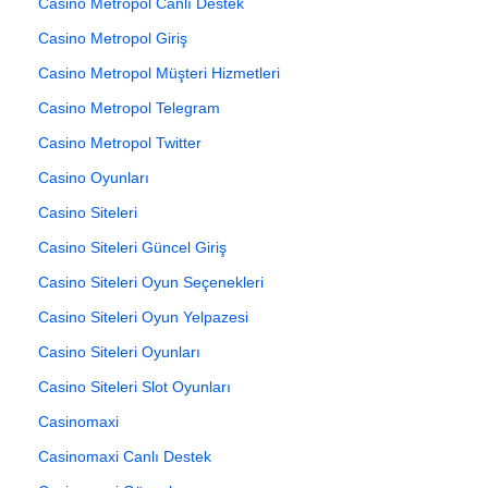
Casino Metropol Canlı Destek
Casino Metropol Giriş
Casino Metropol Müşteri Hizmetleri
Casino Metropol Telegram
Casino Metropol Twitter
Casino Oyunları
Casino Siteleri
Casino Siteleri Güncel Giriş
Casino Siteleri Oyun Seçenekleri
Casino Siteleri Oyun Yelpazesi
Casino Siteleri Oyunları
Casino Siteleri Slot Oyunları
Casinomaxi
Casinomaxi Canlı Destek