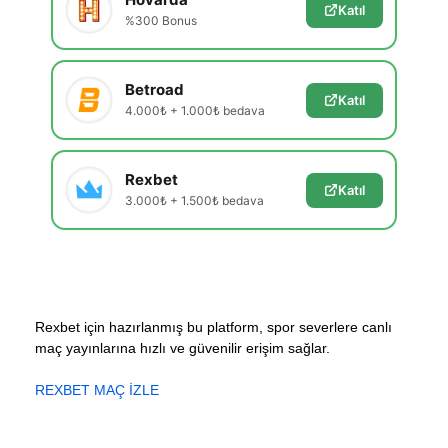
Katıl
%300 Bonus
Betroad
Katıl
4.000₺ + 1.000₺ bedava
Rexbet
Katıl
3.000₺ + 1.500₺ bedava
Rexbet için hazırlanmış bu platform, spor severlere canlı
maç yayınlarına hızlı ve güvenilir erişim sağlar.
REXBET MAÇ İZLE