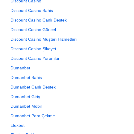
Discount Casino
Discount Casino Bahis
Discount Casino Canlı Destek
Discount Casino Güncel
Discount Casino Müşteri Hizmetleri
Discount Casino Şikayet
Discount Casino Yorumlar
Dumanbet
Dumanbet Bahis
Dumanbet Canlı Destek
Dumanbet Giriş
Dumanbet Mobil
Dumanbet Para Çekme
Elexbet