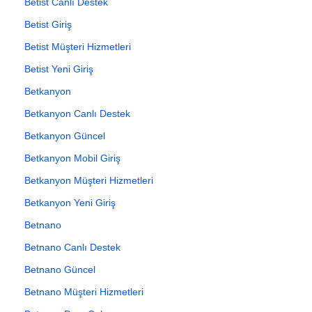
Betist Canlı Destek
Betist Giriş
Betist Müşteri Hizmetleri
Betist Yeni Giriş
Betkanyon
Betkanyon Canlı Destek
Betkanyon Güncel
Betkanyon Mobil Giriş
Betkanyon Müşteri Hizmetleri
Betkanyon Yeni Giriş
Betnano
Betnano Canlı Destek
Betnano Güncel
Betnano Müşteri Hizmetleri