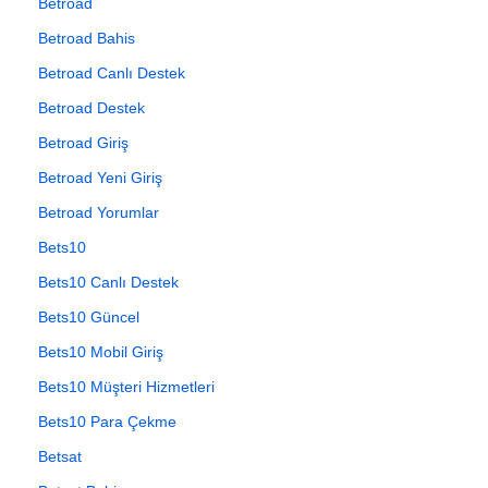
Betroad
Betroad Bahis
Betroad Canlı Destek
Betroad Destek
Betroad Giriş
Betroad Yeni Giriş
Betroad Yorumlar
Bets10
Bets10 Canlı Destek
Bets10 Güncel
Bets10 Mobil Giriş
Bets10 Müşteri Hizmetleri
Bets10 Para Çekme
Betsat