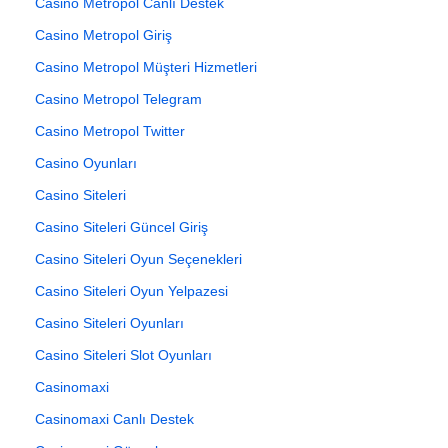
Casino Metropol Canlı Destek
Casino Metropol Giriş
Casino Metropol Müşteri Hizmetleri
Casino Metropol Telegram
Casino Metropol Twitter
Casino Oyunları
Casino Siteleri
Casino Siteleri Güncel Giriş
Casino Siteleri Oyun Seçenekleri
Casino Siteleri Oyun Yelpazesi
Casino Siteleri Oyunları
Casino Siteleri Slot Oyunları
Casinomaxi
Casinomaxi Canlı Destek