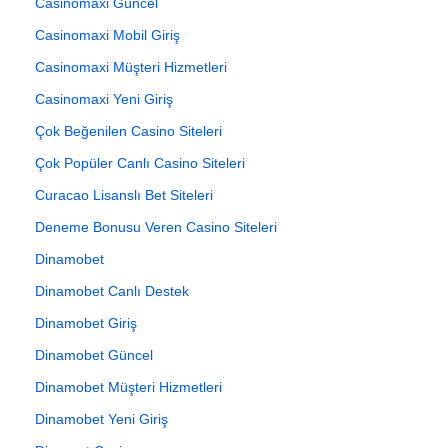
Casinomaxi Güncel
Casinomaxi Mobil Giriş
Casinomaxi Müşteri Hizmetleri
Casinomaxi Yeni Giriş
Çok Beğenilen Casino Siteleri
Çok Popüler Canlı Casino Siteleri
Curacao Lisanslı Bet Siteleri
Deneme Bonusu Veren Casino Siteleri
Dinamobet
Dinamobet Canlı Destek
Dinamobet Giriş
Dinamobet Güncel
Dinamobet Müşteri Hizmetleri
Dinamobet Yeni Giriş