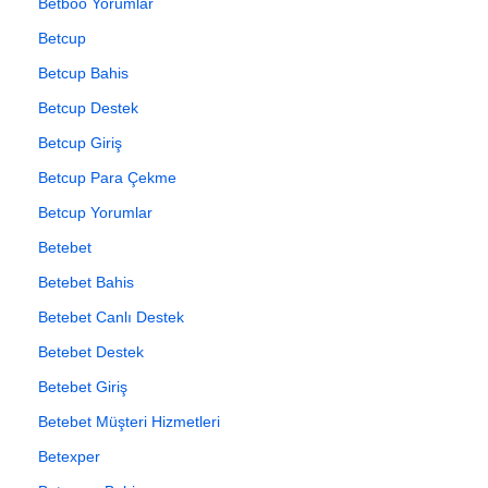
Betboo Yorumlar
Betcup
Betcup Bahis
Betcup Destek
Betcup Giriş
Betcup Para Çekme
Betcup Yorumlar
Betebet
Betebet Bahis
Betebet Canlı Destek
Betebet Destek
Betebet Giriş
Betebet Müşteri Hizmetleri
Betexper