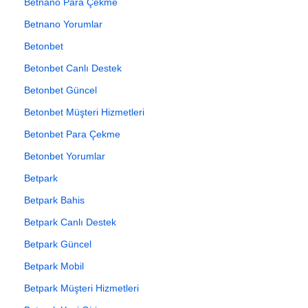
Betnano Para Çekme
Betnano Yorumlar
Betonbet
Betonbet Canlı Destek
Betonbet Güncel
Betonbet Müşteri Hizmetleri
Betonbet Para Çekme
Betonbet Yorumlar
Betpark
Betpark Bahis
Betpark Canlı Destek
Betpark Güncel
Betpark Mobil
Betpark Müşteri Hizmetleri