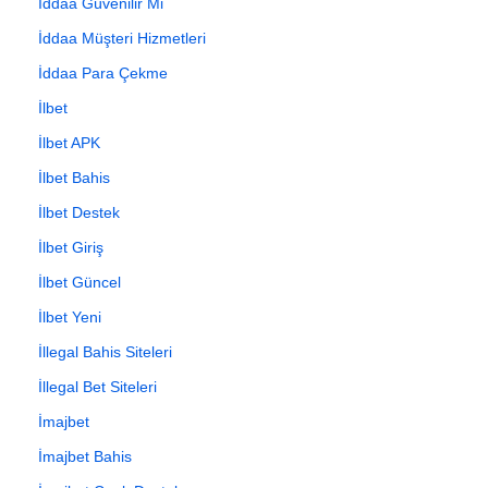
İddaa Güvenilir Mi
İddaa Müşteri Hizmetleri
İddaa Para Çekme
İlbet
İlbet APK
İlbet Bahis
İlbet Destek
İlbet Giriş
İlbet Güncel
İlbet Yeni
İllegal Bahis Siteleri
İllegal Bet Siteleri
İmajbet
İmajbet Bahis