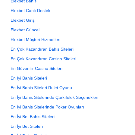
Elexbet Bahis
Elexbet Canlı Destek
Elexbet Giriş
Elexbet Güncel
Elexbet Müşteri Hizmetleri
En Çok Kazandıran Bahis Siteleri
En Çok Kazandıran Casino Siteleri
En Güvenilir Casino Siteleri
En İyi Bahis Siteleri
En İyi Bahis Siteleri Rulet Oyunu
En İyi Bahis Sitelerinde Çarkıfelek Seçenekleri
En İyi Bahis Sitelerinde Poker Oyunları
En İyi Bet Bahis Siteleri
En İyi Bet Siteleri