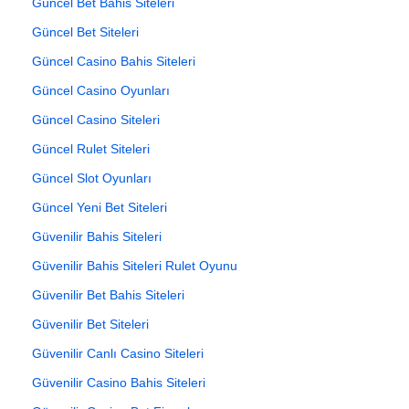
Güncel Bet Bahis Siteleri
Güncel Bet Siteleri
Güncel Casino Bahis Siteleri
Güncel Casino Oyunları
Güncel Casino Siteleri
Güncel Rulet Siteleri
Güncel Slot Oyunları
Güncel Yeni Bet Siteleri
Güvenilir Bahis Siteleri
Güvenilir Bahis Siteleri Rulet Oyunu
Güvenilir Bet Bahis Siteleri
Güvenilir Bet Siteleri
Güvenilir Canlı Casino Siteleri
Güvenilir Casino Bahis Siteleri