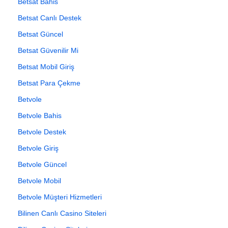
Betsat Bahis
Betsat Canlı Destek
Betsat Güncel
Betsat Güvenilir Mi
Betsat Mobil Giriş
Betsat Para Çekme
Betvole
Betvole Bahis
Betvole Destek
Betvole Giriş
Betvole Güncel
Betvole Mobil
Betvole Müşteri Hizmetleri
Bilinen Canlı Casino Siteleri