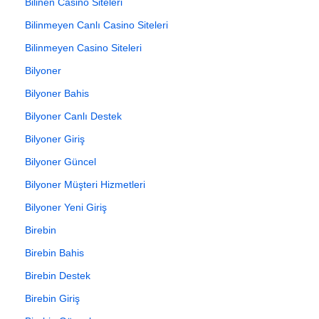
Bilinen Casino Siteleri
Bilinmeyen Canlı Casino Siteleri
Bilinmeyen Casino Siteleri
Bilyoner
Bilyoner Bahis
Bilyoner Canlı Destek
Bilyoner Giriş
Bilyoner Güncel
Bilyoner Müşteri Hizmetleri
Bilyoner Yeni Giriş
Birebin
Birebin Bahis
Birebin Destek
Birebin Giriş