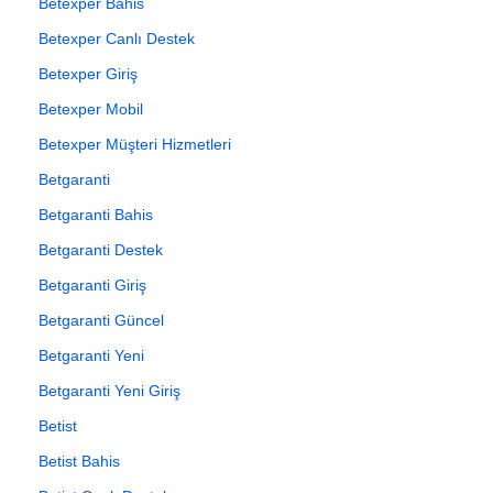
Betexper Bahis
Betexper Canlı Destek
Betexper Giriş
Betexper Mobil
Betexper Müşteri Hizmetleri
Betgaranti
Betgaranti Bahis
Betgaranti Destek
Betgaranti Giriş
Betgaranti Güncel
Betgaranti Yeni
Betgaranti Yeni Giriş
Betist
Betist Bahis