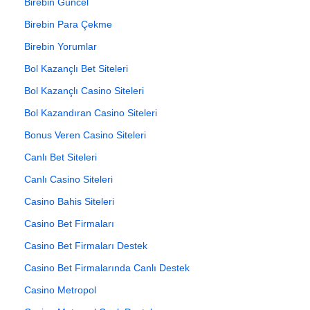
Birebin Güncel
Birebin Para Çekme
Birebin Yorumlar
Bol Kazançlı Bet Siteleri
Bol Kazançlı Casino Siteleri
Bol Kazandıran Casino Siteleri
Bonus Veren Casino Siteleri
Canlı Bet Siteleri
Canlı Casino Siteleri
Casino Bahis Siteleri
Casino Bet Firmaları
Casino Bet Firmaları Destek
Casino Bet Firmalarında Canlı Destek
Casino Metropol