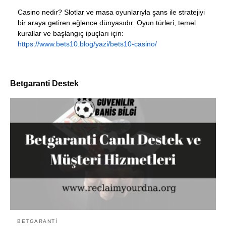
Casino nedir? Slotlar ve masa oyunlarıyla şans ile stratejiyi
bir araya getiren eğlence dünyasıdır. Oyun türleri, temel
kurallar ve başlangıç ipuçları için:
https://www.bets10.blog/yazi/bets10-casino/
Betgaranti Destek
BETGARANTI