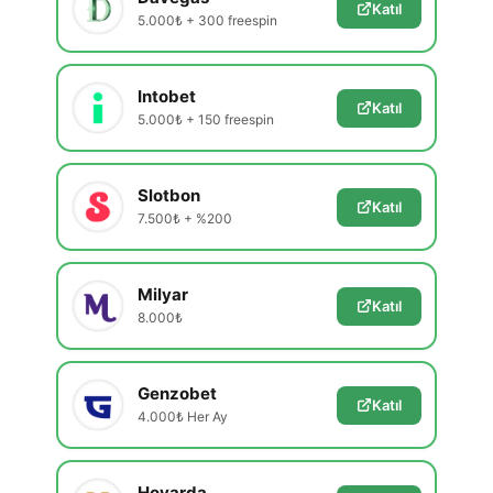
Katıl
5.000₺ + 300 freespin
Intobet
Katıl
5.000₺ + 150 freespin
Slotbon
Katıl
7.500₺ + %200
Milyar
Katıl
8.000₺
Genzobet
Katıl
4.000₺ Her Ay
Hovarda