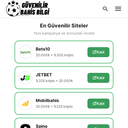
En Güvenilir Siteler
Yeni kampanya ve bonusları incele
Type
Bets10
your
Katıl
searc
20.000₺ + %300 kripto
query
and
hit
enter:
JETBET
Katıl
%325 kripto + 20.000₺
Mobilbahis
Katıl
20.000₺ + %225 kripto
Spino