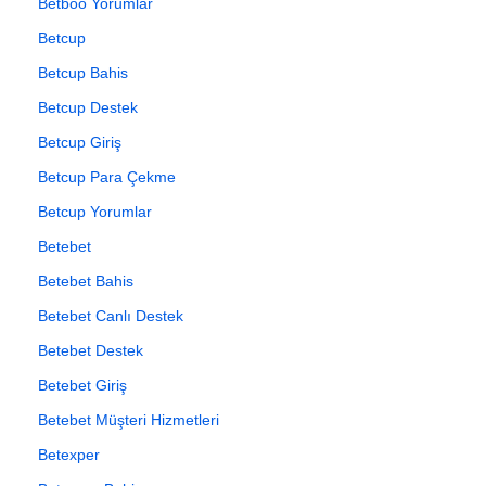
Betboo Yorumlar
Betcup
Betcup Bahis
Betcup Destek
Betcup Giriş
Betcup Para Çekme
Betcup Yorumlar
Betebet
Betebet Bahis
Betebet Canlı Destek
Betebet Destek
Betebet Giriş
Betebet Müşteri Hizmetleri
Betexper