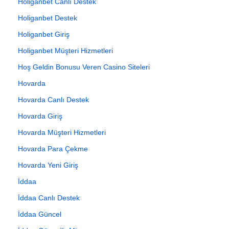
Holiganbet Canlı Destek
Holiganbet Destek
Holiganbet Giriş
Holiganbet Müşteri Hizmetleri
Hoş Geldin Bonusu Veren Casino Siteleri
Hovarda
Hovarda Canlı Destek
Hovarda Giriş
Hovarda Müşteri Hizmetleri
Hovarda Para Çekme
Hovarda Yeni Giriş
İddaa
İddaa Canlı Destek
İddaa Güncel