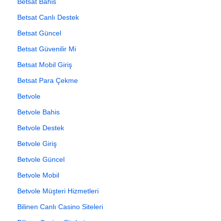
Betsat Bahis
Betsat Canlı Destek
Betsat Güncel
Betsat Güvenilir Mi
Betsat Mobil Giriş
Betsat Para Çekme
Betvole
Betvole Bahis
Betvole Destek
Betvole Giriş
Betvole Güncel
Betvole Mobil
Betvole Müşteri Hizmetleri
Bilinen Canlı Casino Siteleri