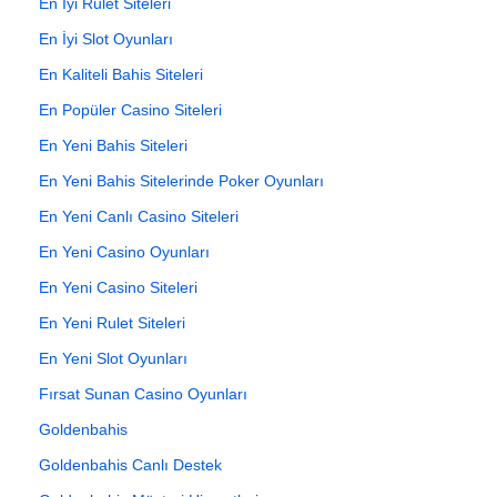
En İyi Rulet Siteleri
En İyi Slot Oyunları
En Kaliteli Bahis Siteleri
En Popüler Casino Siteleri
En Yeni Bahis Siteleri
En Yeni Bahis Sitelerinde Poker Oyunları
En Yeni Canlı Casino Siteleri
En Yeni Casino Oyunları
En Yeni Casino Siteleri
En Yeni Rulet Siteleri
En Yeni Slot Oyunları
Fırsat Sunan Casino Oyunları
Goldenbahis
Goldenbahis Canlı Destek