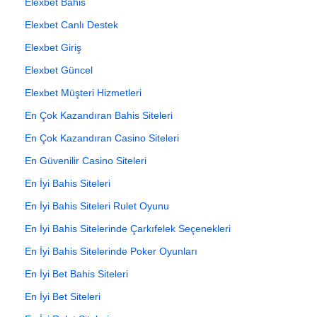
Elexbet Bahis
Elexbet Canlı Destek
Elexbet Giriş
Elexbet Güncel
Elexbet Müşteri Hizmetleri
En Çok Kazandıran Bahis Siteleri
En Çok Kazandıran Casino Siteleri
En Güvenilir Casino Siteleri
En İyi Bahis Siteleri
En İyi Bahis Siteleri Rulet Oyunu
En İyi Bahis Sitelerinde Çarkıfelek Seçenekleri
En İyi Bahis Sitelerinde Poker Oyunları
En İyi Bet Bahis Siteleri
En İyi Bet Siteleri