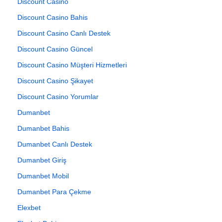
Discount Casino
Discount Casino Bahis
Discount Casino Canlı Destek
Discount Casino Güncel
Discount Casino Müşteri Hizmetleri
Discount Casino Şikayet
Discount Casino Yorumlar
Dumanbet
Dumanbet Bahis
Dumanbet Canlı Destek
Dumanbet Giriş
Dumanbet Mobil
Dumanbet Para Çekme
Elexbet