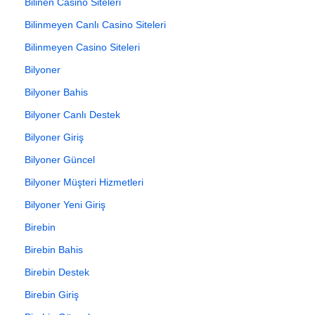
Bilinen Casino Siteleri
Bilinmeyen Canlı Casino Siteleri
Bilinmeyen Casino Siteleri
Bilyoner
Bilyoner Bahis
Bilyoner Canlı Destek
Bilyoner Giriş
Bilyoner Güncel
Bilyoner Müşteri Hizmetleri
Bilyoner Yeni Giriş
Birebin
Birebin Bahis
Birebin Destek
Birebin Giriş