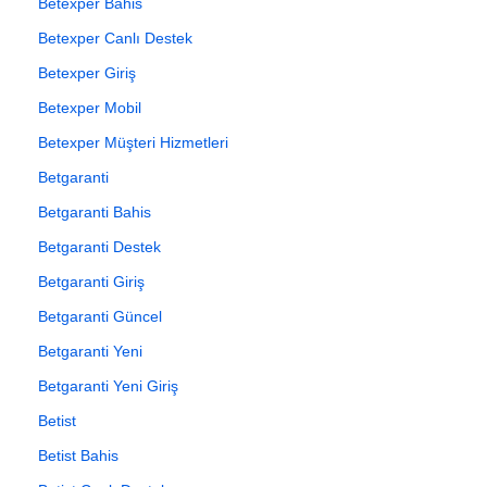
Betexper Bahis
Betexper Canlı Destek
Betexper Giriş
Betexper Mobil
Betexper Müşteri Hizmetleri
Betgaranti
Betgaranti Bahis
Betgaranti Destek
Betgaranti Giriş
Betgaranti Güncel
Betgaranti Yeni
Betgaranti Yeni Giriş
Betist
Betist Bahis