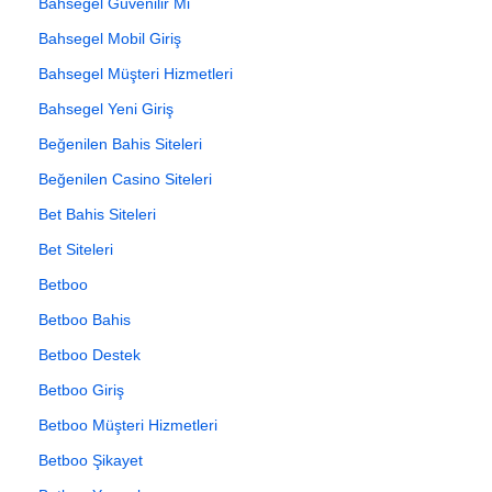
Bahsegel Güvenilir Mi
Bahsegel Mobil Giriş
Bahsegel Müşteri Hizmetleri
Bahsegel Yeni Giriş
Beğenilen Bahis Siteleri
Beğenilen Casino Siteleri
Bet Bahis Siteleri
Bet Siteleri
Betboo
Betboo Bahis
Betboo Destek
Betboo Giriş
Betboo Müşteri Hizmetleri
Betboo Şikayet