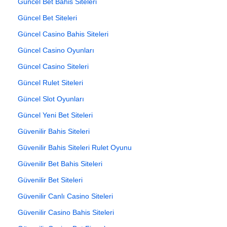
Güncel Bet Bahis Siteleri
Güncel Bet Siteleri
Güncel Casino Bahis Siteleri
Güncel Casino Oyunları
Güncel Casino Siteleri
Güncel Rulet Siteleri
Güncel Slot Oyunları
Güncel Yeni Bet Siteleri
Güvenilir Bahis Siteleri
Güvenilir Bahis Siteleri Rulet Oyunu
Güvenilir Bet Bahis Siteleri
Güvenilir Bet Siteleri
Güvenilir Canlı Casino Siteleri
Güvenilir Casino Bahis Siteleri