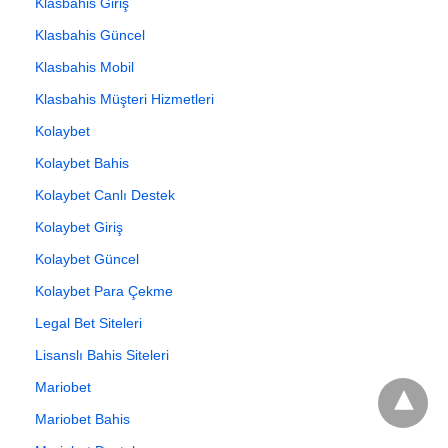
Klasbahis Giriş
Klasbahis Güncel
Klasbahis Mobil
Klasbahis Müşteri Hizmetleri
Kolaybet
Kolaybet Bahis
Kolaybet Canlı Destek
Kolaybet Giriş
Kolaybet Güncel
Kolaybet Para Çekme
Legal Bet Siteleri
Lisanslı Bahis Siteleri
Mariobet
Mariobet Bahis