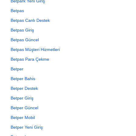
Betpark Yeni Giriş
Betpas
Betpas Canlı Destek
Betpas Giriş
Betpas Güncel
Betpas Müşteri Hizmetleri
Betpas Para Çekme
Betper
Betper Bahis
Betper Destek
Betper Giriş
Betper Güncel
Betper Mobil
Betper Yeni Giriş