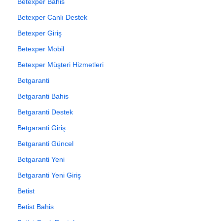
Betexper Bahis
Betexper Canlı Destek
Betexper Giriş
Betexper Mobil
Betexper Müşteri Hizmetleri
Betgaranti
Betgaranti Bahis
Betgaranti Destek
Betgaranti Giriş
Betgaranti Güncel
Betgaranti Yeni
Betgaranti Yeni Giriş
Betist
Betist Bahis