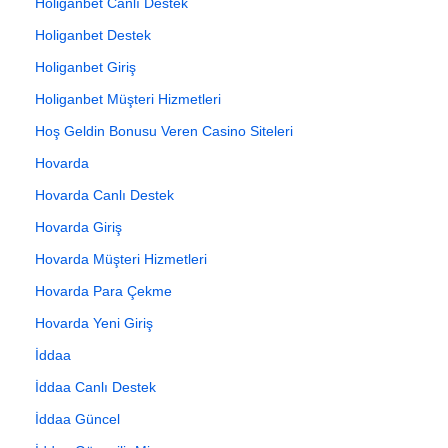
Holiganbet Canlı Destek
Holiganbet Destek
Holiganbet Giriş
Holiganbet Müşteri Hizmetleri
Hoş Geldin Bonusu Veren Casino Siteleri
Hovarda
Hovarda Canlı Destek
Hovarda Giriş
Hovarda Müşteri Hizmetleri
Hovarda Para Çekme
Hovarda Yeni Giriş
İddaa
İddaa Canlı Destek
İddaa Güncel