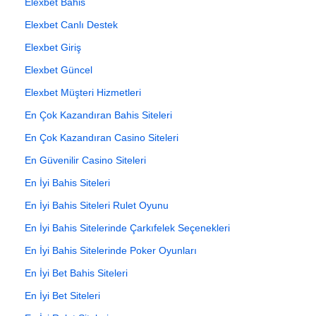
Elexbet Bahis
Elexbet Canlı Destek
Elexbet Giriş
Elexbet Güncel
Elexbet Müşteri Hizmetleri
En Çok Kazandıran Bahis Siteleri
En Çok Kazandıran Casino Siteleri
En Güvenilir Casino Siteleri
En İyi Bahis Siteleri
En İyi Bahis Siteleri Rulet Oyunu
En İyi Bahis Sitelerinde Çarkıfelek Seçenekleri
En İyi Bahis Sitelerinde Poker Oyunları
En İyi Bet Bahis Siteleri
En İyi Bet Siteleri