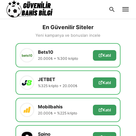
En Güvenilir Siteler
Yeni kampanya ve bonusları incele
Type
Bets10
your
Katıl
searc
20.000₺ + %300 kripto
query
and
hit
enter:
JETBET
Katıl
%325 kripto + 20.000₺
Mobilbahis
Katıl
20.000₺ + %225 kripto
Spino