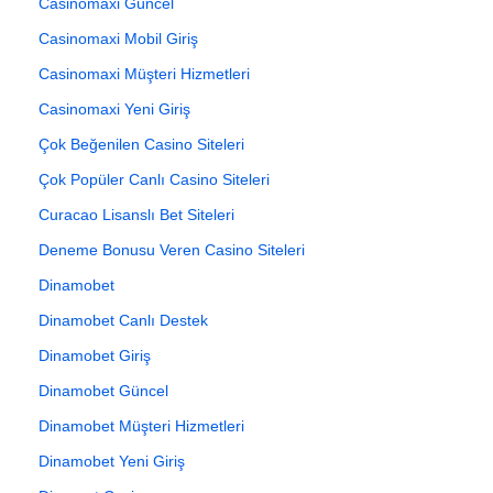
Casinomaxi Güncel
Casinomaxi Mobil Giriş
Casinomaxi Müşteri Hizmetleri
Casinomaxi Yeni Giriş
Çok Beğenilen Casino Siteleri
Çok Popüler Canlı Casino Siteleri
Curacao Lisanslı Bet Siteleri
Deneme Bonusu Veren Casino Siteleri
Dinamobet
Dinamobet Canlı Destek
Dinamobet Giriş
Dinamobet Güncel
Dinamobet Müşteri Hizmetleri
Dinamobet Yeni Giriş