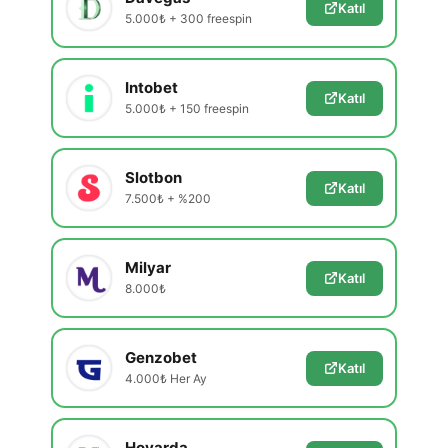
Katıl
5.000₺ + 300 freespin
Intobet
Katıl
5.000₺ + 150 freespin
Slotbon
Katıl
7.500₺ + %200
Milyar
Katıl
8.000₺
Genzobet
Katıl
4.000₺ Her Ay
Hovarda