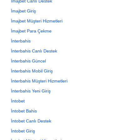
İmajbet Canlı Destek
İmajbet Giriş
İmajbet Müşteri Hizmetleri
İmajbet Para Çekme
İnterbahis
İnterbahis Canlı Destek
İnterbahis Güncel
İnterbahis Mobil Giriş
İnterbahis Müşteri Hizmetleri
İnterbahis Yeni Giriş
İntobet
İntobet Bahis
İntobet Canlı Destek
İntobet Giriş