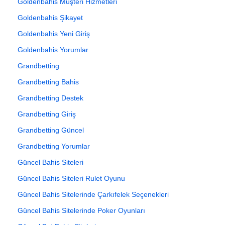
Goldenbahis Müşteri Hizmetleri
Goldenbahis Şikayet
Goldenbahis Yeni Giriş
Goldenbahis Yorumlar
Grandbetting
Grandbetting Bahis
Grandbetting Destek
Grandbetting Giriş
Grandbetting Güncel
Grandbetting Yorumlar
Güncel Bahis Siteleri
Güncel Bahis Siteleri Rulet Oyunu
Güncel Bahis Sitelerinde Çarkıfelek Seçenekleri
Güncel Bahis Sitelerinde Poker Oyunları