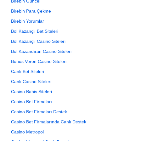
Birebin Güncel
Birebin Para Çekme
Birebin Yorumlar
Bol Kazançlı Bet Siteleri
Bol Kazançlı Casino Siteleri
Bol Kazandıran Casino Siteleri
Bonus Veren Casino Siteleri
Canlı Bet Siteleri
Canlı Casino Siteleri
Casino Bahis Siteleri
Casino Bet Firmaları
Casino Bet Firmaları Destek
Casino Bet Firmalarında Canlı Destek
Casino Metropol