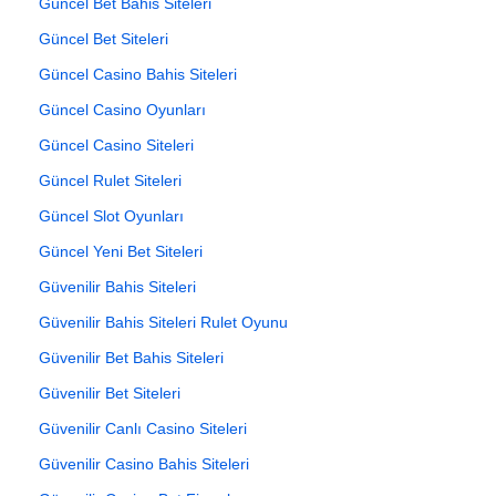
Güncel Bet Bahis Siteleri
Güncel Bet Siteleri
Güncel Casino Bahis Siteleri
Güncel Casino Oyunları
Güncel Casino Siteleri
Güncel Rulet Siteleri
Güncel Slot Oyunları
Güncel Yeni Bet Siteleri
Güvenilir Bahis Siteleri
Güvenilir Bahis Siteleri Rulet Oyunu
Güvenilir Bet Bahis Siteleri
Güvenilir Bet Siteleri
Güvenilir Canlı Casino Siteleri
Güvenilir Casino Bahis Siteleri