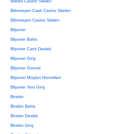
Bilinen Casino Siteleri
Bilinmeyen Canlı Casino Siteleri
Bilinmeyen Casino Siteleri
Bilyoner
Bilyoner Bahis
Bilyoner Canlı Destek
Bilyoner Giriş
Bilyoner Güncel
Bilyoner Müşteri Hizmetleri
Bilyoner Yeni Giriş
Birebin
Birebin Bahis
Birebin Destek
Birebin Giriş