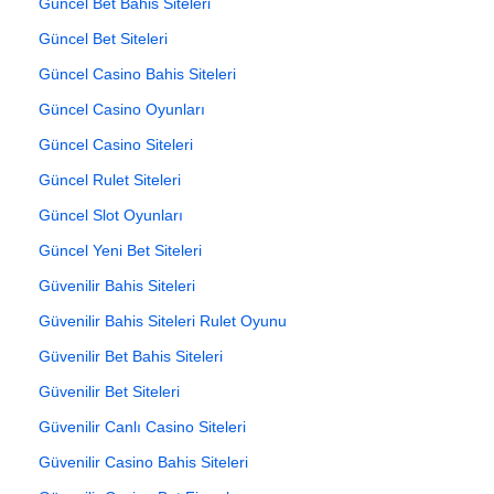
Güncel Bet Bahis Siteleri
Güncel Bet Siteleri
Güncel Casino Bahis Siteleri
Güncel Casino Oyunları
Güncel Casino Siteleri
Güncel Rulet Siteleri
Güncel Slot Oyunları
Güncel Yeni Bet Siteleri
Güvenilir Bahis Siteleri
Güvenilir Bahis Siteleri Rulet Oyunu
Güvenilir Bet Bahis Siteleri
Güvenilir Bet Siteleri
Güvenilir Canlı Casino Siteleri
Güvenilir Casino Bahis Siteleri