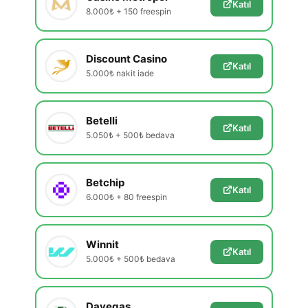
Katıl
8.000₺ + 150 freespin
Discount Casino
Katıl
5.000₺ nakit iade
Betelli
Katıl
5.050₺ + 500₺ bedava
Betchip
Katıl
6.000₺ + 80 freespin
Winnit
Katıl
5.000₺ + 500₺ bedava
Davegas