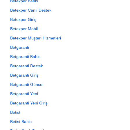
Betexper Bahis
Betexper Canlı Destek
Betexper Giriş
Betexper Mobil
Betexper Müşteri Hizmetleri
Betgaranti
Betgaranti Bahis
Betgaranti Destek
Betgaranti Giriş
Betgaranti Güncel
Betgaranti Yeni
Betgaranti Yeni Giriş
Betist
Betist Bahis