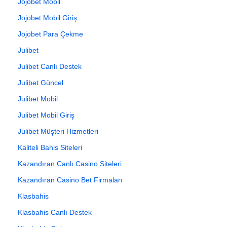
Jojobet Mobil
Jojobet Mobil Giriş
Jojobet Para Çekme
Julibet
Julibet Canlı Destek
Julibet Güncel
Julibet Mobil
Julibet Mobil Giriş
Julibet Müşteri Hizmetleri
Kaliteli Bahis Siteleri
Kazandıran Canlı Casino Siteleri
Kazandıran Casino Bet Firmaları
Klasbahis
Klasbahis Canlı Destek