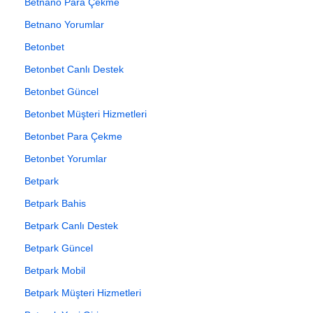
Betnano Para Çekme
Betnano Yorumlar
Betonbet
Betonbet Canlı Destek
Betonbet Güncel
Betonbet Müşteri Hizmetleri
Betonbet Para Çekme
Betonbet Yorumlar
Betpark
Betpark Bahis
Betpark Canlı Destek
Betpark Güncel
Betpark Mobil
Betpark Müşteri Hizmetleri