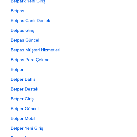
Betpark Yeni Giriş
Betpas
Betpas Canlı Destek
Betpas Giriş
Betpas Güncel
Betpas Müşteri Hizmetleri
Betpas Para Çekme
Betper
Betper Bahis
Betper Destek
Betper Giriş
Betper Güncel
Betper Mobil
Betper Yeni Giriş