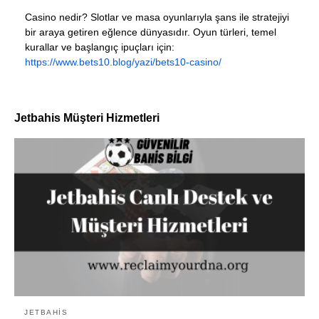
Casino nedir? Slotlar ve masa oyunlarıyla şans ile stratejiyi
bir araya getiren eğlence dünyasıdır. Oyun türleri, temel
kurallar ve başlangıç ipuçları için:
https://www.bets10.blog/yazi/bets10-casino/
Jetbahis Müşteri Hizmetleri
JETBAHIS