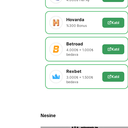
Hovarda
Katıl
%300 Bonus
Betroad
Katıl
4.000₺ + 1.000₺
bedava
Rexbet
Katıl
3.000₺ + 1.500₺
bedava
Nesine