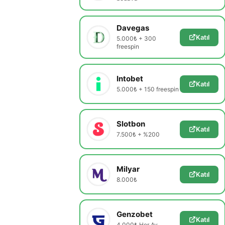
Davegas
Katıl
5.000₺ + 300
freespin
Intobet
Katıl
5.000₺ + 150 freespin
Slotbon
Katıl
7.500₺ + %200
Milyar
Katıl
8.000₺
Genzobet
Katıl
4.000₺ Her Ay