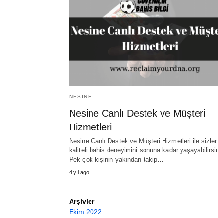
NESINE
Nesine Canlı Destek ve Müşteri
Hizmetleri
Nesine Canlı Destek ve Müşteri Hizmetleri ile sizler
kaliteli bahis deneyimini sonuna kadar yaşayabilirsin
Pek çok kişinin yakından takip…
4 yıl ago
Arşivler
Ekim 2022