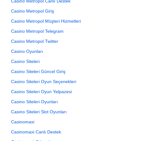
Casino Metropol Canlı Destek
Casino Metropol Giriş
Casino Metropol Müşteri Hizmetleri
Casino Metropol Telegram
Casino Metropol Twitter
Casino Oyunları
Casino Siteleri
Casino Siteleri Güncel Giriş
Casino Siteleri Oyun Seçenekleri
Casino Siteleri Oyun Yelpazesi
Casino Siteleri Oyunları
Casino Siteleri Slot Oyunları
Casinomaxi
Casinomaxi Canlı Destek