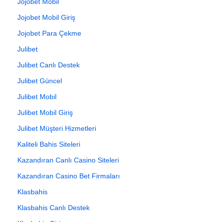
Jojobet Mobil
Jojobet Mobil Giriş
Jojobet Para Çekme
Julibet
Julibet Canlı Destek
Julibet Güncel
Julibet Mobil
Julibet Mobil Giriş
Julibet Müşteri Hizmetleri
Kaliteli Bahis Siteleri
Kazandıran Canlı Casino Siteleri
Kazandıran Casino Bet Firmaları
Klasbahis
Klasbahis Canlı Destek