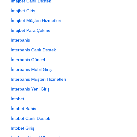
İmajbet Canlı Destek
İmajbet Giriş
İmajbet Müşteri Hizmetleri
İmajbet Para Çekme
İnterbahis
İnterbahis Canlı Destek
İnterbahis Güncel
İnterbahis Mobil Giriş
İnterbahis Müşteri Hizmetleri
İnterbahis Yeni Giriş
İntobet
İntobet Bahis
İntobet Canlı Destek
İntobet Giriş