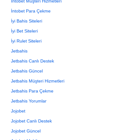
İntobet Müşteri Hizmetleri
İntobet Para Çekme
İyi Bahis Siteleri
İyi Bet Siteleri
İyi Rulet Siteleri
Jetbahis
Jetbahis Canlı Destek
Jetbahis Güncel
Jetbahis Müşteri Hizmetleri
Jetbahis Para Çekme
Jetbahis Yorumlar
Jojobet
Jojobet Canlı Destek
Jojobet Güncel