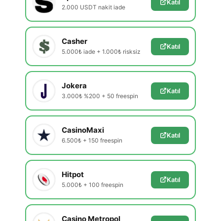
Katıl
2.000 USDT nakit iade
Casher
Katıl
5.000₺ iade + 1.000₺ risksiz
Jokera
Katıl
3.000₺ %200 + 50 freespin
CasinoMaxi
Katıl
6.500₺ + 150 freespin
Hitpot
Katıl
5.000₺ + 100 freespin
Casino Metropol