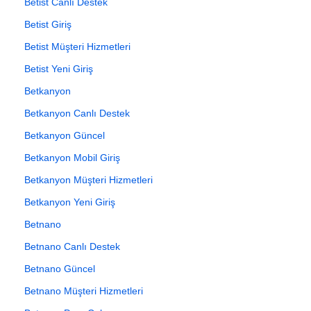
Betist Canlı Destek
Betist Giriş
Betist Müşteri Hizmetleri
Betist Yeni Giriş
Betkanyon
Betkanyon Canlı Destek
Betkanyon Güncel
Betkanyon Mobil Giriş
Betkanyon Müşteri Hizmetleri
Betkanyon Yeni Giriş
Betnano
Betnano Canlı Destek
Betnano Güncel
Betnano Müşteri Hizmetleri