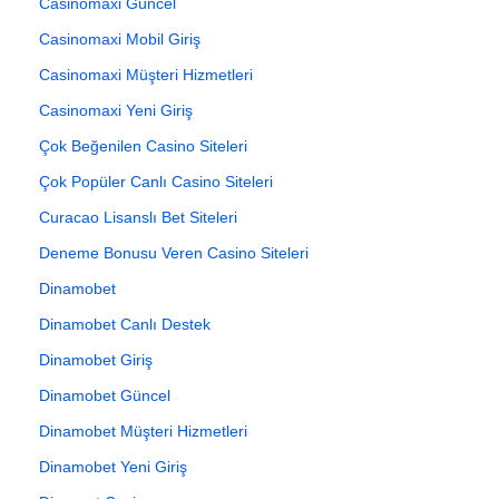
Casinomaxi Güncel
Casinomaxi Mobil Giriş
Casinomaxi Müşteri Hizmetleri
Casinomaxi Yeni Giriş
Çok Beğenilen Casino Siteleri
Çok Popüler Canlı Casino Siteleri
Curacao Lisanslı Bet Siteleri
Deneme Bonusu Veren Casino Siteleri
Dinamobet
Dinamobet Canlı Destek
Dinamobet Giriş
Dinamobet Güncel
Dinamobet Müşteri Hizmetleri
Dinamobet Yeni Giriş