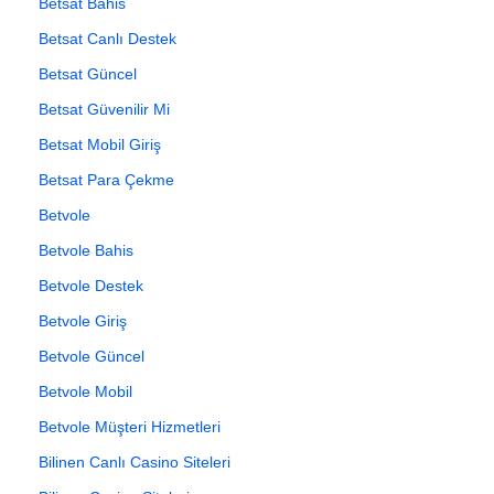
Betsat Bahis
Betsat Canlı Destek
Betsat Güncel
Betsat Güvenilir Mi
Betsat Mobil Giriş
Betsat Para Çekme
Betvole
Betvole Bahis
Betvole Destek
Betvole Giriş
Betvole Güncel
Betvole Mobil
Betvole Müşteri Hizmetleri
Bilinen Canlı Casino Siteleri