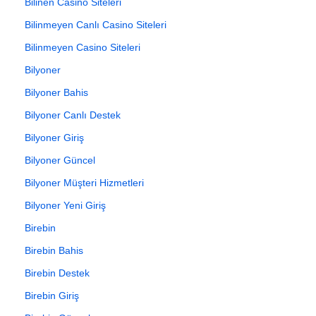
Bilinen Casino Siteleri
Bilinmeyen Canlı Casino Siteleri
Bilinmeyen Casino Siteleri
Bilyoner
Bilyoner Bahis
Bilyoner Canlı Destek
Bilyoner Giriş
Bilyoner Güncel
Bilyoner Müşteri Hizmetleri
Bilyoner Yeni Giriş
Birebin
Birebin Bahis
Birebin Destek
Birebin Giriş