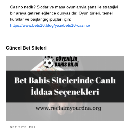
Casino nedir? Slotlar ve masa oyunlarıyla şans ile stratejiyi
bir araya getiren eğlence dünyasıdır. Oyun türleri, temel
kurallar ve başlangıç ipuçları için:
https://www.bets10.blog/yazi/bets10-casino/
Güncel Bet Siteleri
BET SITELERI