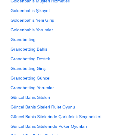
Goldenbahis Müşteri Hizmetleri
Goldenbahis Şikayet
Goldenbahis Yeni Giriş
Goldenbahis Yorumlar
Grandbetting
Grandbetting Bahis
Grandbetting Destek
Grandbetting Giriş
Grandbetting Güncel
Grandbetting Yorumlar
Güncel Bahis Siteleri
Güncel Bahis Siteleri Rulet Oyunu
Güncel Bahis Sitelerinde Çarkıfelek Seçenekleri
Güncel Bahis Sitelerinde Poker Oyunları