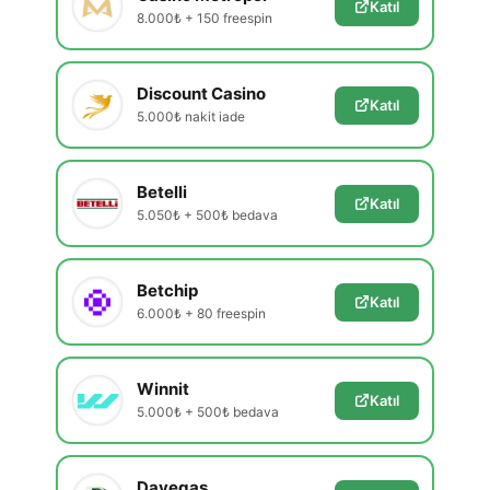
Katıl
8.000₺ + 150 freespin
Discount Casino
Katıl
5.000₺ nakit iade
Betelli
Katıl
5.050₺ + 500₺ bedava
Betchip
Katıl
6.000₺ + 80 freespin
Winnit
Katıl
5.000₺ + 500₺ bedava
Davegas