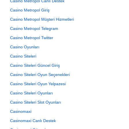
Casino Metropol Canlı Destek
Casino Metropol Giriş
Casino Metropol Müşteri Hizmetleri
Casino Metropol Telegram
Casino Metropol Twitter
Casino Oyunları
Casino Siteleri
Casino Siteleri Güncel Giriş
Casino Siteleri Oyun Seçenekleri
Casino Siteleri Oyun Yelpazesi
Casino Siteleri Oyunları
Casino Siteleri Slot Oyunları
Casinomaxi
Casinomaxi Canlı Destek