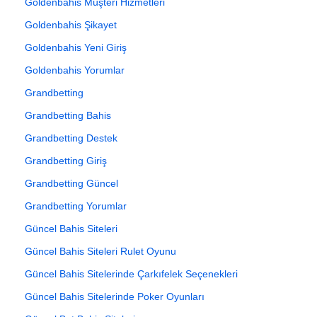
Goldenbahis Müşteri Hizmetleri
Goldenbahis Şikayet
Goldenbahis Yeni Giriş
Goldenbahis Yorumlar
Grandbetting
Grandbetting Bahis
Grandbetting Destek
Grandbetting Giriş
Grandbetting Güncel
Grandbetting Yorumlar
Güncel Bahis Siteleri
Güncel Bahis Siteleri Rulet Oyunu
Güncel Bahis Sitelerinde Çarkıfelek Seçenekleri
Güncel Bahis Sitelerinde Poker Oyunları