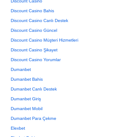
Discount Casino
Discount Casino Bahis
Discount Casino Canlı Destek
Discount Casino Güncel
Discount Casino Müşteri Hizmetleri
Discount Casino Şikayet
Discount Casino Yorumlar
Dumanbet
Dumanbet Bahis
Dumanbet Canlı Destek
Dumanbet Giriş
Dumanbet Mobil
Dumanbet Para Çekme
Elexbet