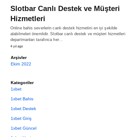
Slotbar Canlı Destek ve Müşteri
Hizmetleri
Online bahis severlerin canlı destek hizmetini en iyi şekilde
alabilmeleri önemlidir. Slotbar canlı destek ve müşteri hizmetleri
departmanları tarafınca her…
4 yıl ago
Arşivler
Ekim 2022
Kategoriler
1xbet
1xbet Bahis
1xbet Destek
1xbet Giriş
1xbet Güncel