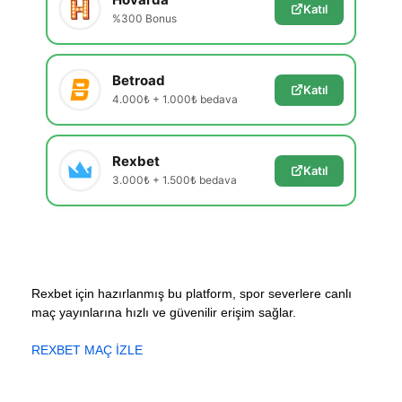
Katıl
%300 Bonus
Betroad
Katıl
4.000₺ + 1.000₺ bedava
Rexbet
Katıl
3.000₺ + 1.500₺ bedava
Rexbet için hazırlanmış bu platform, spor severlere canlı
maç yayınlarına hızlı ve güvenilir erişim sağlar.
REXBET MAÇ İZLE