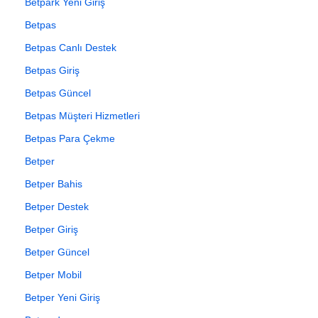
Betpark Yeni Giriş
Betpas
Betpas Canlı Destek
Betpas Giriş
Betpas Güncel
Betpas Müşteri Hizmetleri
Betpas Para Çekme
Betper
Betper Bahis
Betper Destek
Betper Giriş
Betper Güncel
Betper Mobil
Betper Yeni Giriş