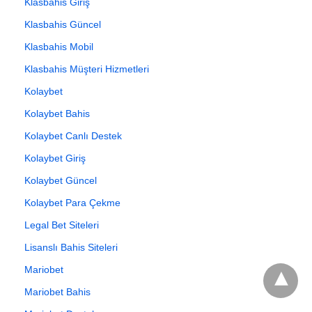
Klasbahis Giriş
Klasbahis Güncel
Klasbahis Mobil
Klasbahis Müşteri Hizmetleri
Kolaybet
Kolaybet Bahis
Kolaybet Canlı Destek
Kolaybet Giriş
Kolaybet Güncel
Kolaybet Para Çekme
Legal Bet Siteleri
Lisanslı Bahis Siteleri
Mariobet
Mariobet Bahis