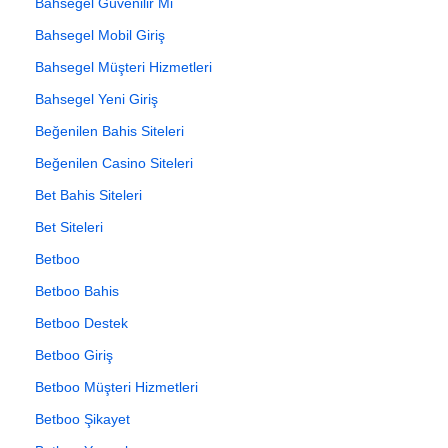
Bahsegel Güvenilir Mi
Bahsegel Mobil Giriş
Bahsegel Müşteri Hizmetleri
Bahsegel Yeni Giriş
Beğenilen Bahis Siteleri
Beğenilen Casino Siteleri
Bet Bahis Siteleri
Bet Siteleri
Betboo
Betboo Bahis
Betboo Destek
Betboo Giriş
Betboo Müşteri Hizmetleri
Betboo Şikayet