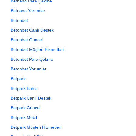
Betnano Para Çekme
Betnano Yorumlar
Betonbet
Betonbet Canlı Destek
Betonbet Güncel
Betonbet Müşteri Hizmetleri
Betonbet Para Çekme
Betonbet Yorumlar
Betpark
Betpark Bahis
Betpark Canlı Destek
Betpark Güncel
Betpark Mobil
Betpark Müşteri Hizmetleri