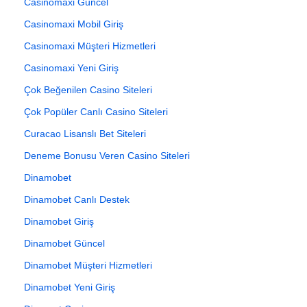
Casinomaxi Güncel
Casinomaxi Mobil Giriş
Casinomaxi Müşteri Hizmetleri
Casinomaxi Yeni Giriş
Çok Beğenilen Casino Siteleri
Çok Popüler Canlı Casino Siteleri
Curacao Lisanslı Bet Siteleri
Deneme Bonusu Veren Casino Siteleri
Dinamobet
Dinamobet Canlı Destek
Dinamobet Giriş
Dinamobet Güncel
Dinamobet Müşteri Hizmetleri
Dinamobet Yeni Giriş