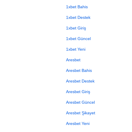
1xbet Bahis
1xbet Destek
1xbet Giriş
1xbet Güncel
1xbet Yeni
Aresbet
Aresbet Bahis
Aresbet Destek
Aresbet Giriş
Aresbet Güncel
Aresbet Şikayet
Aresbet Yeni