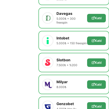
Davegas
Katıl
5.000₺ + 300
freespin
Intobet
Katıl
5.000₺ + 150 freespin
Slotbon
Katıl
7.500₺ + %200
Milyar
Katıl
8.000₺
Genzobet
Katıl
4.000₺ Her Ay