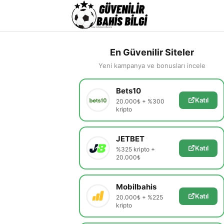
En Güvenilir Siteler
Yeni kampanya ve bonusları incele
Bets10
Katıl
20.000₺ + %300
kripto
JETBET
Katıl
%325 kripto +
20.000₺
Mobilbahis
Katıl
20.000₺ + %225
kripto