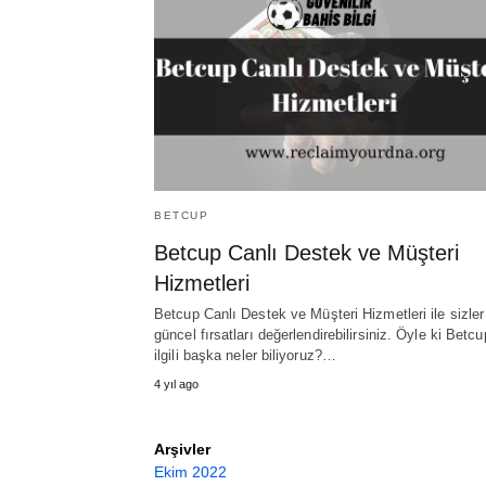
BETCUP
Betcup Canlı Destek ve Müşteri
Hizmetleri
Betcup Canlı Destek ve Müşteri Hizmetleri ile sizler
güncel fırsatları değerlendirebilirsiniz. Öyle ki Betcu
ilgili başka neler biliyoruz?…
4 yıl ago
Arşivler
Ekim 2022