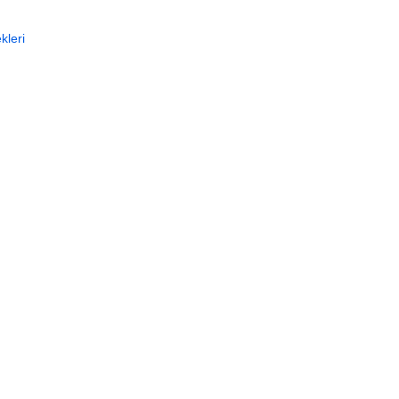
kleri