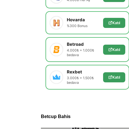
Hovarda
Katıl
%300 Bonus
Betroad
Katıl
4.000₺ + 1.000₺
bedava
Rexbet
Katıl
3.000₺ + 1.500₺
bedava
Betcup Bahis