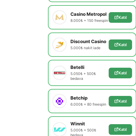
Casino Metropol
Katıl
8.000₺ + 150 freespin
Discount Casino
Katıl
5.000₺ nakit iade
Betelli
Katıl
5.050₺ + 500₺
bedava
Betchip
Katıl
6.000₺ + 80 freespin
Winnit
Katıl
5.000₺ + 500₺
bedava