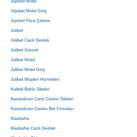
Jojobet Mobil
Jojobet Mobil Giriş
Jojobet Para Çekme
Julibet
Julibet Canlı Destek
Julibet Güncel
Julibet Mobil
Julibet Mobil Giriş
Julibet Müşteri Hizmetleri
Kaliteli Bahis Siteleri
Kazandıran Canlı Casino Siteleri
Kazandıran Casino Bet Firmaları
Klasbahis
Klasbahis Canlı Destek