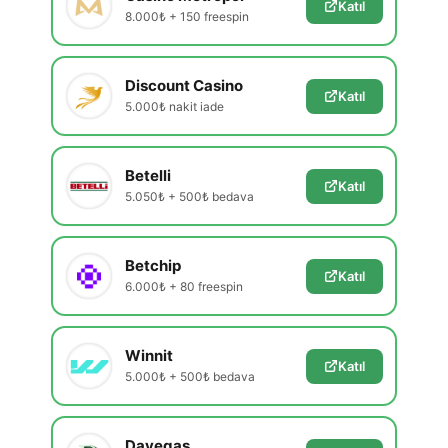
Katıl
8.000₺ + 150 freespin
Discount Casino
Katıl
5.000₺ nakit iade
Betelli
Katıl
5.050₺ + 500₺ bedava
Betchip
Katıl
6.000₺ + 80 freespin
Winnit
Katıl
5.000₺ + 500₺ bedava
Davegas