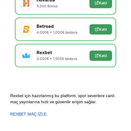
Katıl
%300 Bonus
Betroad
Katıl
4.000₺ + 1.000₺ bedava
Rexbet
Katıl
3.000₺ + 1.500₺ bedava
Rexbet için hazırlanmış bu platform, spor severlere canlı
maç yayınlarına hızlı ve güvenilir erişim sağlar.
REXBET MAÇ İZLE