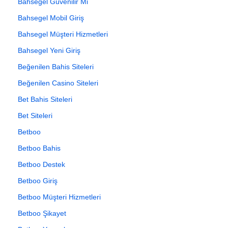
Bahsegel Güvenilir Mi
Bahsegel Mobil Giriş
Bahsegel Müşteri Hizmetleri
Bahsegel Yeni Giriş
Beğenilen Bahis Siteleri
Beğenilen Casino Siteleri
Bet Bahis Siteleri
Bet Siteleri
Betboo
Betboo Bahis
Betboo Destek
Betboo Giriş
Betboo Müşteri Hizmetleri
Betboo Şikayet