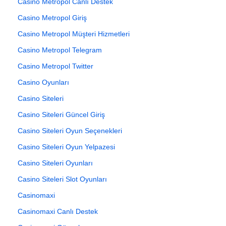
Casino Metropol Canlı Destek
Casino Metropol Giriş
Casino Metropol Müşteri Hizmetleri
Casino Metropol Telegram
Casino Metropol Twitter
Casino Oyunları
Casino Siteleri
Casino Siteleri Güncel Giriş
Casino Siteleri Oyun Seçenekleri
Casino Siteleri Oyun Yelpazesi
Casino Siteleri Oyunları
Casino Siteleri Slot Oyunları
Casinomaxi
Casinomaxi Canlı Destek