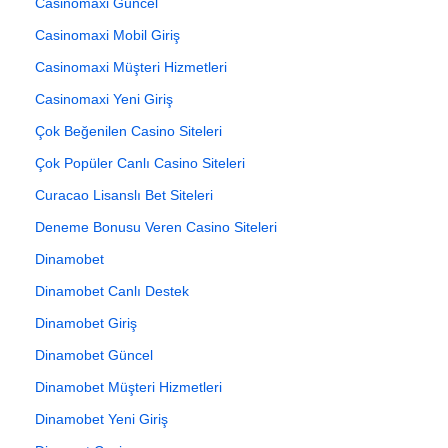
Casinomaxi Güncel
Casinomaxi Mobil Giriş
Casinomaxi Müşteri Hizmetleri
Casinomaxi Yeni Giriş
Çok Beğenilen Casino Siteleri
Çok Popüler Canlı Casino Siteleri
Curacao Lisanslı Bet Siteleri
Deneme Bonusu Veren Casino Siteleri
Dinamobet
Dinamobet Canlı Destek
Dinamobet Giriş
Dinamobet Güncel
Dinamobet Müşteri Hizmetleri
Dinamobet Yeni Giriş