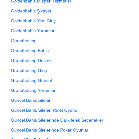
Goldenbahis Müşteri Hizmetleri
Goldenbahis Şikayet
Goldenbahis Yeni Giriş
Goldenbahis Yorumlar
Grandbetting
Grandbetting Bahis
Grandbetting Destek
Grandbetting Giriş
Grandbetting Güncel
Grandbetting Yorumlar
Güncel Bahis Siteleri
Güncel Bahis Siteleri Rulet Oyunu
Güncel Bahis Sitelerinde Çarkıfelek Seçenekleri
Güncel Bahis Sitelerinde Poker Oyunları