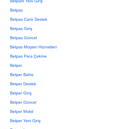
Betpark Yeni Giriş
Betpas
Betpas Canlı Destek
Betpas Giriş
Betpas Güncel
Betpas Müşteri Hizmetleri
Betpas Para Çekme
Betper
Betper Bahis
Betper Destek
Betper Giriş
Betper Güncel
Betper Mobil
Betper Yeni Giriş