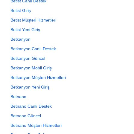
Betist Canlı Destek
Betist Giriş
Betist Müşteri Hizmetleri
Betist Yeni Giriş
Betkanyon
Betkanyon Canlı Destek
Betkanyon Güncel
Betkanyon Mobil Giriş
Betkanyon Müşteri Hizmetleri
Betkanyon Yeni Giriş
Betnano
Betnano Canlı Destek
Betnano Güncel
Betnano Müşteri Hizmetleri