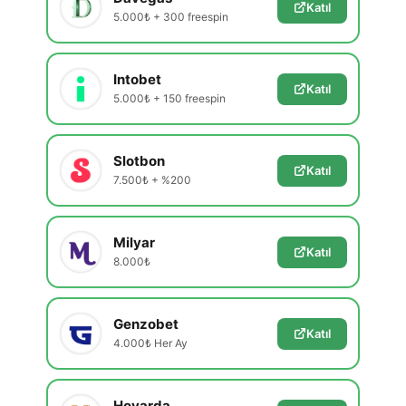
Katıl
5.000₺ + 300 freespin
Intobet
Katıl
5.000₺ + 150 freespin
Slotbon
Katıl
7.500₺ + %200
Milyar
Katıl
8.000₺
Genzobet
Katıl
4.000₺ Her Ay
Hovarda