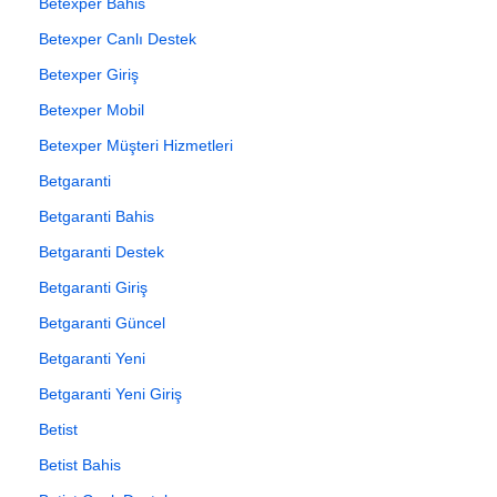
Betexper Bahis
Betexper Canlı Destek
Betexper Giriş
Betexper Mobil
Betexper Müşteri Hizmetleri
Betgaranti
Betgaranti Bahis
Betgaranti Destek
Betgaranti Giriş
Betgaranti Güncel
Betgaranti Yeni
Betgaranti Yeni Giriş
Betist
Betist Bahis