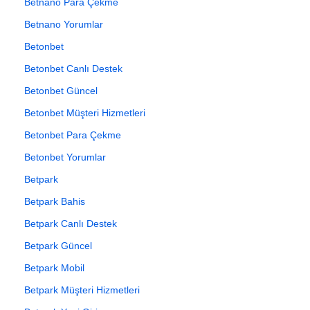
Betnano Para Çekme
Betnano Yorumlar
Betonbet
Betonbet Canlı Destek
Betonbet Güncel
Betonbet Müşteri Hizmetleri
Betonbet Para Çekme
Betonbet Yorumlar
Betpark
Betpark Bahis
Betpark Canlı Destek
Betpark Güncel
Betpark Mobil
Betpark Müşteri Hizmetleri