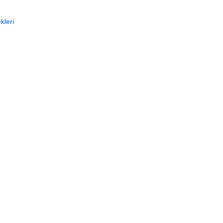
kleri