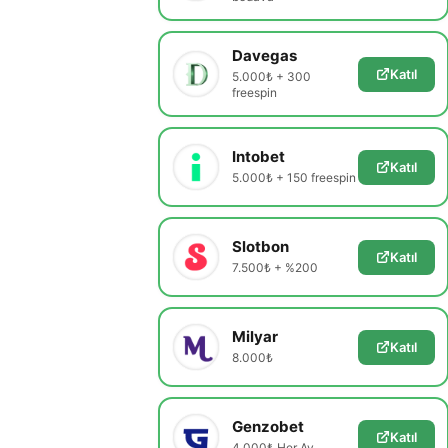
Davegas
Katıl
5.000₺ + 300
freespin
Intobet
Katıl
5.000₺ + 150 freespin
Slotbon
Katıl
7.500₺ + %200
Milyar
Katıl
8.000₺
Genzobet
Katıl
4.000₺ Her Ay