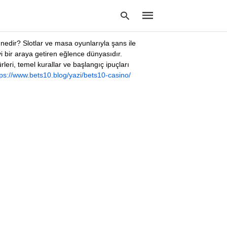
nedir? Slotlar ve masa oyunlarıyla şans ile
iyi bir araya getiren eğlence dünyasıdır.
rleri, temel kurallar ve başlangıç ipuçları
tps://www.bets10.blog/yazi/bets10-casino/
Type
your
search
query
and
hit
enter: