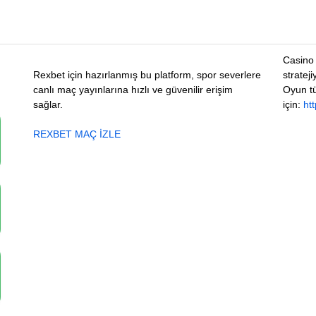
Casino 
Rexbet için hazırlanmış bu platform, spor severlere
stratej
canlı maç yayınlarına hızlı ve güvenilir erişim
Oyun tü
sağlar.
için:
ht
REXBET MAÇ İZLE