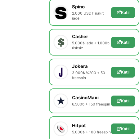
Spino
Katıl
2.000 USDT nakit
iade
Casher
Katıl
5.000₺ iade + 1.000₺
risksiz
Jokera
Katıl
3.000₺ %200 + 50
freespin
CasinoMaxi
Katıl
6.500₺ + 150 freespin
Hitpot
Katıl
5.000₺ + 100 freespin