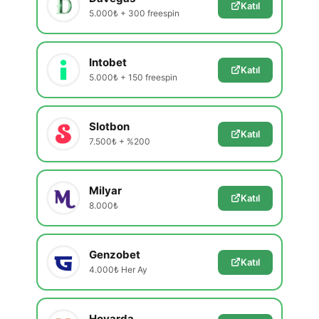
Katıl
5.000₺ + 300 freespin
Intobet
Katıl
5.000₺ + 150 freespin
Slotbon
Katıl
7.500₺ + %200
Milyar
Katıl
8.000₺
Genzobet
Katıl
4.000₺ Her Ay
Hovarda