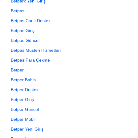
Betpark Yeni Giriş
Betpas
Betpas Canlı Destek
Betpas Giriş
Betpas Güncel
Betpas Müşteri Hizmetleri
Betpas Para Çekme
Betper
Betper Bahis
Betper Destek
Betper Giriş
Betper Güncel
Betper Mobil
Betper Yeni Giriş