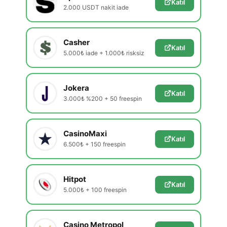
Katıl
2.000 USDT nakit iade
Casher
Katıl
5.000₺ iade + 1.000₺ risksiz
Jokera
Katıl
3.000₺ %200 + 50 freespin
CasinoMaxi
Katıl
6.500₺ + 150 freespin
Hitpot
Katıl
5.000₺ + 100 freespin
Casino Metropol