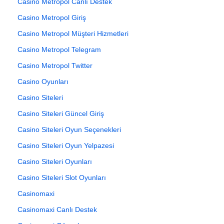
Casino Metropol Canlı Destek
Casino Metropol Giriş
Casino Metropol Müşteri Hizmetleri
Casino Metropol Telegram
Casino Metropol Twitter
Casino Oyunları
Casino Siteleri
Casino Siteleri Güncel Giriş
Casino Siteleri Oyun Seçenekleri
Casino Siteleri Oyun Yelpazesi
Casino Siteleri Oyunları
Casino Siteleri Slot Oyunları
Casinomaxi
Casinomaxi Canlı Destek