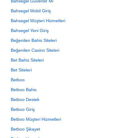
Bahsegel Güvenilir Mi
Bahsegel Mobil Giriş
Bahsegel Müşteri Hizmetleri
Bahsegel Yeni Giriş
Beğenilen Bahis Siteleri
Beğenilen Casino Siteleri
Bet Bahis Siteleri
Bet Siteleri
Betboo
Betboo Bahis
Betboo Destek
Betboo Giriş
Betboo Müşteri Hizmetleri
Betboo Şikayet