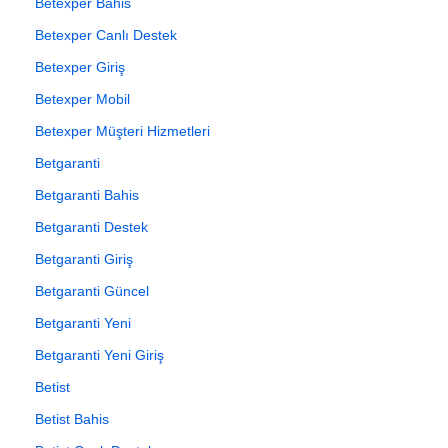
Betexper Bahis
Betexper Canlı Destek
Betexper Giriş
Betexper Mobil
Betexper Müşteri Hizmetleri
Betgaranti
Betgaranti Bahis
Betgaranti Destek
Betgaranti Giriş
Betgaranti Güncel
Betgaranti Yeni
Betgaranti Yeni Giriş
Betist
Betist Bahis