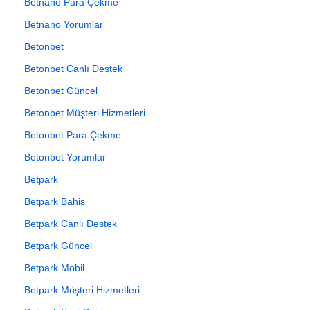
Betnano Para Çekme
Betnano Yorumlar
Betonbet
Betonbet Canlı Destek
Betonbet Güncel
Betonbet Müşteri Hizmetleri
Betonbet Para Çekme
Betonbet Yorumlar
Betpark
Betpark Bahis
Betpark Canlı Destek
Betpark Güncel
Betpark Mobil
Betpark Müşteri Hizmetleri