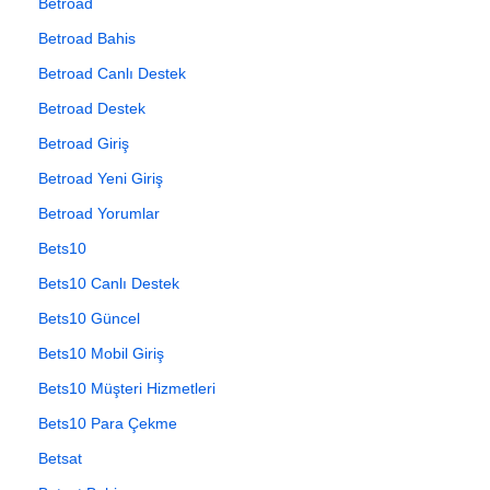
Betroad
Betroad Bahis
Betroad Canlı Destek
Betroad Destek
Betroad Giriş
Betroad Yeni Giriş
Betroad Yorumlar
Bets10
Bets10 Canlı Destek
Bets10 Güncel
Bets10 Mobil Giriş
Bets10 Müşteri Hizmetleri
Bets10 Para Çekme
Betsat