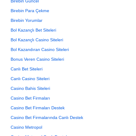
Birebin Güncel
Birebin Para Çekme
Birebin Yorumlar
Bol Kazançlı Bet Siteleri
Bol Kazançlı Casino Siteleri
Bol Kazandıran Casino Siteleri
Bonus Veren Casino Siteleri
Canlı Bet Siteleri
Canlı Casino Siteleri
Casino Bahis Siteleri
Casino Bet Firmaları
Casino Bet Firmaları Destek
Casino Bet Firmalarında Canlı Destek
Casino Metropol