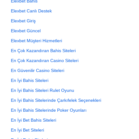
Elexbet Bahis
Elexbet Canlı Destek
Elexbet Giriş
Elexbet Güncel
Elexbet Müşteri Hizmetleri
En Çok Kazandıran Bahis Siteleri
En Çok Kazandıran Casino Siteleri
En Güvenilir Casino Siteleri
En İyi Bahis Siteleri
En İyi Bahis Siteleri Rulet Oyunu
En İyi Bahis Sitelerinde Çarkıfelek Seçenekleri
En İyi Bahis Sitelerinde Poker Oyunları
En İyi Bet Bahis Siteleri
En İyi Bet Siteleri