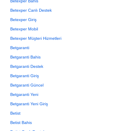
Betexper Bahis
Betexper Canlı Destek
Betexper Giriş
Betexper Mobil
Betexper Müşteri Hizmetleri
Betgaranti
Betgaranti Bahis
Betgaranti Destek
Betgaranti Giriş
Betgaranti Güncel
Betgaranti Yeni
Betgaranti Yeni Giriş
Betist
Betist Bahis