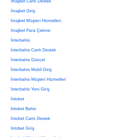
İmajbet Canlı Destek
İmajbet Giriş
İmajbet Müşteri Hizmetleri
İmajbet Para Çekme
İnterbahis
İnterbahis Canlı Destek
İnterbahis Güncel
İnterbahis Mobil Giriş
İnterbahis Müşteri Hizmetleri
İnterbahis Yeni Giriş
İntobet
İntobet Bahis
İntobet Canlı Destek
İntobet Giriş