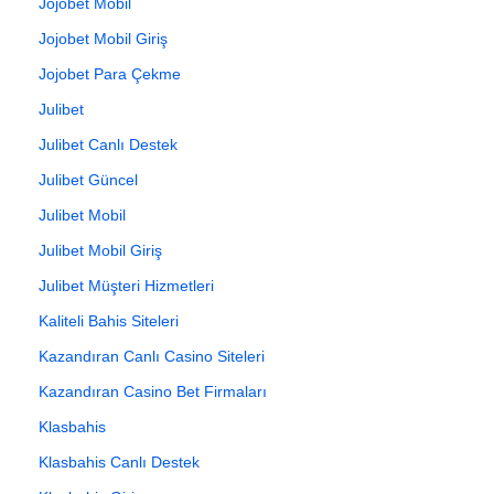
Jojobet Mobil
Jojobet Mobil Giriş
Jojobet Para Çekme
Julibet
Julibet Canlı Destek
Julibet Güncel
Julibet Mobil
Julibet Mobil Giriş
Julibet Müşteri Hizmetleri
Kaliteli Bahis Siteleri
Kazandıran Canlı Casino Siteleri
Kazandıran Casino Bet Firmaları
Klasbahis
Klasbahis Canlı Destek