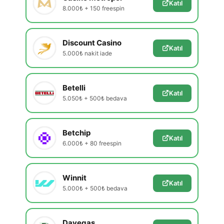
Katıl
8.000₺ + 150 freespin
Discount Casino
Katıl
5.000₺ nakit iade
Betelli
Katıl
5.050₺ + 500₺ bedava
Betchip
Katıl
6.000₺ + 80 freespin
Winnit
Katıl
5.000₺ + 500₺ bedava
Davegas