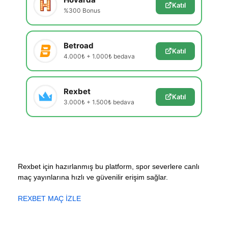
Katıl
%300 Bonus
Betroad
Katıl
4.000₺ + 1.000₺ bedava
Rexbet
Katıl
3.000₺ + 1.500₺ bedava
Rexbet için hazırlanmış bu platform, spor severlere canlı
maç yayınlarına hızlı ve güvenilir erişim sağlar.
REXBET MAÇ İZLE