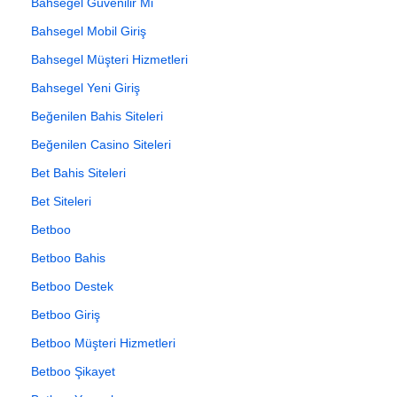
Bahsegel Güvenilir Mi
Bahsegel Mobil Giriş
Bahsegel Müşteri Hizmetleri
Bahsegel Yeni Giriş
Beğenilen Bahis Siteleri
Beğenilen Casino Siteleri
Bet Bahis Siteleri
Bet Siteleri
Betboo
Betboo Bahis
Betboo Destek
Betboo Giriş
Betboo Müşteri Hizmetleri
Betboo Şikayet