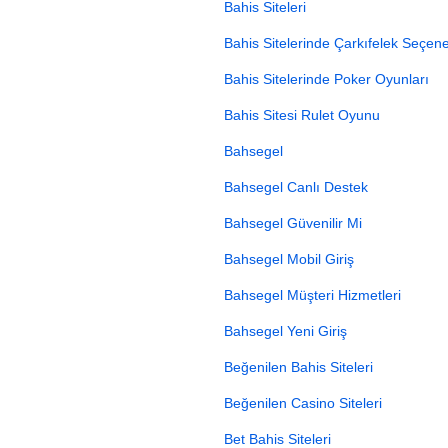
Bahis Siteleri
Bahis Sitelerinde Çarkıfelek Seçene
Bahis Sitelerinde Poker Oyunları
Bahis Sitesi Rulet Oyunu
Bahsegel
Bahsegel Canlı Destek
Bahsegel Güvenilir Mi
Bahsegel Mobil Giriş
Bahsegel Müşteri Hizmetleri
Bahsegel Yeni Giriş
Beğenilen Bahis Siteleri
Beğenilen Casino Siteleri
Bet Bahis Siteleri