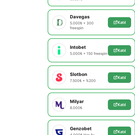
Davegas
Katıl
5.000₺ + 300
freespin
Intobet
Katıl
5.000₺ + 150 freespin
Slotbon
Katıl
7.500₺ + %200
Milyar
Katıl
8.000₺
Genzobet
Katıl
4.000₺ Her Ay