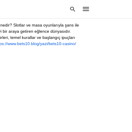
nedir? Slotlar ve masa oyunlarıyla şans ile
iyi bir araya getiren eğlence dünyasıdır.
rleri, temel kurallar ve başlangıç ipuçları
tps://www.bets10.blog/yazi/bets10-casino/
Type
your
search
query
and
hit
enter: