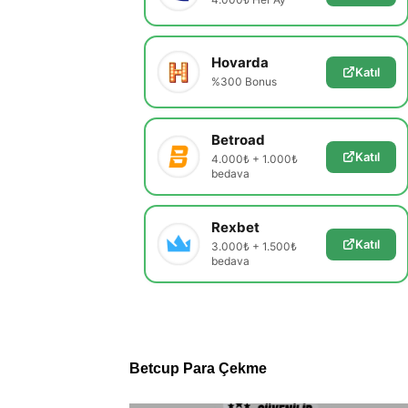
Hovarda
Katıl
%300 Bonus
Betroad
Katıl
4.000₺ + 1.000₺
bedava
Rexbet
Katıl
3.000₺ + 1.500₺
bedava
Betcup Para Çekme