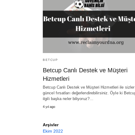
BETCUP
Betcup Canlı Destek ve Müşteri
Hizmetleri
Betcup Canlı Destek ve Müşteri Hizmetleri ile sizler
güncel fırsatları değerlendirebilirsiniz. Öyle ki Betcu
ilgili başka neler biliyoruz?…
4 yıl ago
Arşivler
Ekim 2022