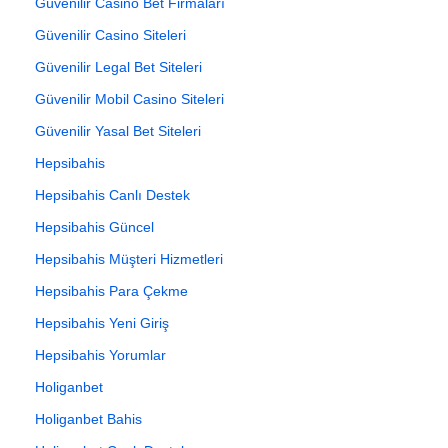
Güvenilir Casino Bet Firmaları
Güvenilir Casino Siteleri
Güvenilir Legal Bet Siteleri
Güvenilir Mobil Casino Siteleri
Güvenilir Yasal Bet Siteleri
Hepsibahis
Hepsibahis Canlı Destek
Hepsibahis Güncel
Hepsibahis Müşteri Hizmetleri
Hepsibahis Para Çekme
Hepsibahis Yeni Giriş
Hepsibahis Yorumlar
Holiganbet
Holiganbet Bahis