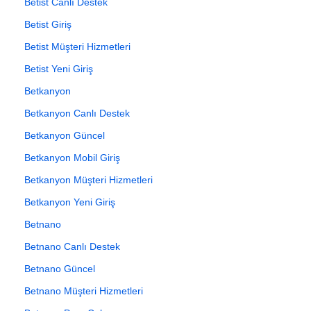
Betist Canlı Destek
Betist Giriş
Betist Müşteri Hizmetleri
Betist Yeni Giriş
Betkanyon
Betkanyon Canlı Destek
Betkanyon Güncel
Betkanyon Mobil Giriş
Betkanyon Müşteri Hizmetleri
Betkanyon Yeni Giriş
Betnano
Betnano Canlı Destek
Betnano Güncel
Betnano Müşteri Hizmetleri