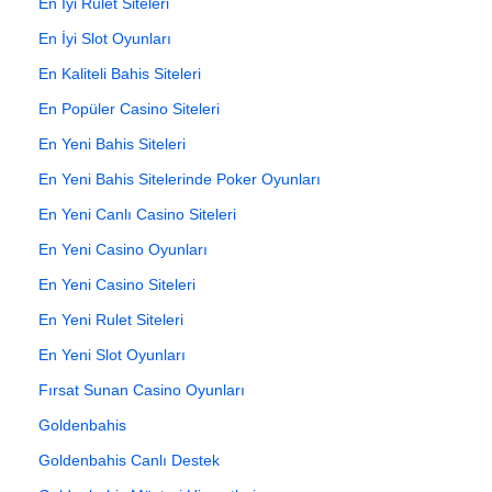
En İyi Rulet Siteleri
En İyi Slot Oyunları
En Kaliteli Bahis Siteleri
En Popüler Casino Siteleri
En Yeni Bahis Siteleri
En Yeni Bahis Sitelerinde Poker Oyunları
En Yeni Canlı Casino Siteleri
En Yeni Casino Oyunları
En Yeni Casino Siteleri
En Yeni Rulet Siteleri
En Yeni Slot Oyunları
Fırsat Sunan Casino Oyunları
Goldenbahis
Goldenbahis Canlı Destek