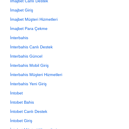
İmajbet Canlı Destek
İmajbet Giriş
İmajbet Müşteri Hizmetleri
İmajbet Para Çekme
İnterbahis
İnterbahis Canlı Destek
İnterbahis Güncel
İnterbahis Mobil Giriş
İnterbahis Müşteri Hizmetleri
İnterbahis Yeni Giriş
İntobet
İntobet Bahis
İntobet Canlı Destek
İntobet Giriş