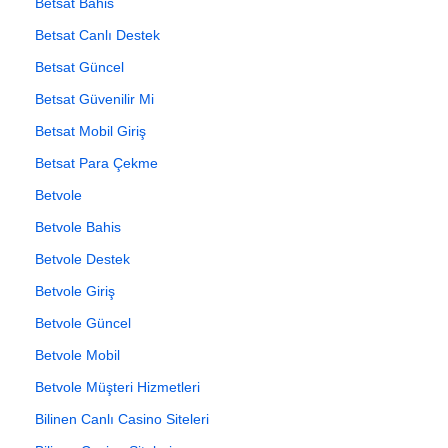
Betsat Bahis
Betsat Canlı Destek
Betsat Güncel
Betsat Güvenilir Mi
Betsat Mobil Giriş
Betsat Para Çekme
Betvole
Betvole Bahis
Betvole Destek
Betvole Giriş
Betvole Güncel
Betvole Mobil
Betvole Müşteri Hizmetleri
Bilinen Canlı Casino Siteleri