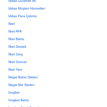
İddaa Güvenilir Mi
İddaa Müşteri Hizmetleri
İddaa Para Çekme
İlbet
İlbet APK
İlbet Bahis
İlbet Destek
İlbet Giriş
İlbet Güncel
İlbet Yeni
İllegal Bahis Siteleri
İllegal Bet Siteleri
İmajbet
İmajbet Bahis