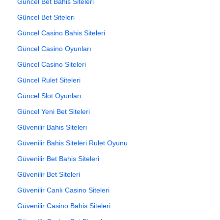
Güncel Bet Bahis Siteleri
Güncel Bet Siteleri
Güncel Casino Bahis Siteleri
Güncel Casino Oyunları
Güncel Casino Siteleri
Güncel Rulet Siteleri
Güncel Slot Oyunları
Güncel Yeni Bet Siteleri
Güvenilir Bahis Siteleri
Güvenilir Bahis Siteleri Rulet Oyunu
Güvenilir Bet Bahis Siteleri
Güvenilir Bet Siteleri
Güvenilir Canlı Casino Siteleri
Güvenilir Casino Bahis Siteleri