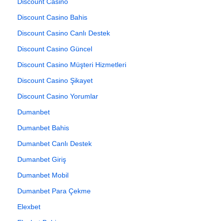
Discount Casino
Discount Casino Bahis
Discount Casino Canlı Destek
Discount Casino Güncel
Discount Casino Müşteri Hizmetleri
Discount Casino Şikayet
Discount Casino Yorumlar
Dumanbet
Dumanbet Bahis
Dumanbet Canlı Destek
Dumanbet Giriş
Dumanbet Mobil
Dumanbet Para Çekme
Elexbet