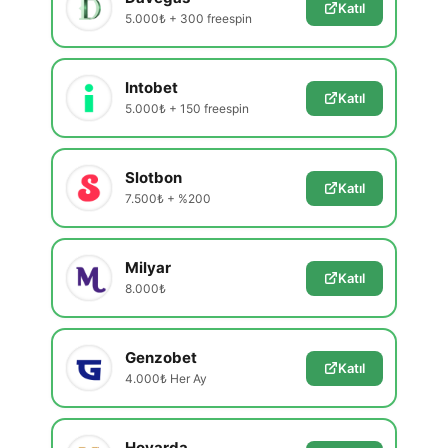
Katıl
5.000₺ + 300 freespin
Intobet
Katıl
5.000₺ + 150 freespin
Slotbon
Katıl
7.500₺ + %200
Milyar
Katıl
8.000₺
Genzobet
Katıl
4.000₺ Her Ay
Hovarda