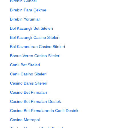
Birebin Güncel
Birebin Para Çekme
Birebin Yorumlar
Bol Kazançlı Bet Siteleri
Bol Kazançlı Casino Siteleri
Bol Kazandıran Casino Siteleri
Bonus Veren Casino Siteleri
Canlı Bet Siteleri
Canlı Casino Siteleri
Casino Bahis Siteleri
Casino Bet Firmaları
Casino Bet Firmaları Destek
Casino Bet Firmalarında Canlı Destek
Casino Metropol