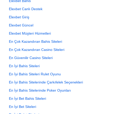
Elexbet Bahis
Elexbet Canlı Destek
Elexbet Giriş
Elexbet Güncel
Elexbet Müşteri Hizmetleri
En Çok Kazandıran Bahis Siteleri
En Çok Kazandıran Casino Siteleri
En Güvenilir Casino Siteleri
En İyi Bahis Siteleri
En İyi Bahis Siteleri Rulet Oyunu
En İyi Bahis Sitelerinde Çarkıfelek Seçenekleri
En İyi Bahis Sitelerinde Poker Oyunları
En İyi Bet Bahis Siteleri
En İyi Bet Siteleri