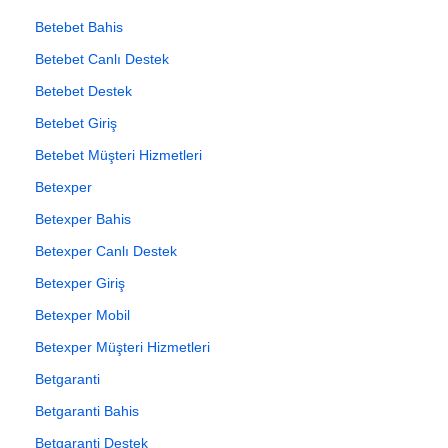
Betebet Bahis
Betebet Canlı Destek
Betebet Destek
Betebet Giriş
Betebet Müşteri Hizmetleri
Betexper
Betexper Bahis
Betexper Canlı Destek
Betexper Giriş
Betexper Mobil
Betexper Müşteri Hizmetleri
Betgaranti
Betgaranti Bahis
Betgaranti Destek