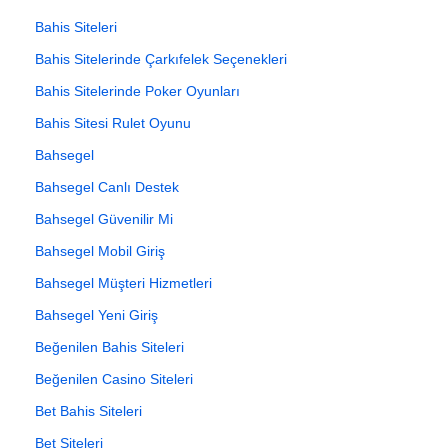
Bahis Siteleri
Bahis Sitelerinde Çarkıfelek Seçenekleri
Bahis Sitelerinde Poker Oyunları
Bahis Sitesi Rulet Oyunu
Bahsegel
Bahsegel Canlı Destek
Bahsegel Güvenilir Mi
Bahsegel Mobil Giriş
Bahsegel Müşteri Hizmetleri
Bahsegel Yeni Giriş
Beğenilen Bahis Siteleri
Beğenilen Casino Siteleri
Bet Bahis Siteleri
Bet Siteleri