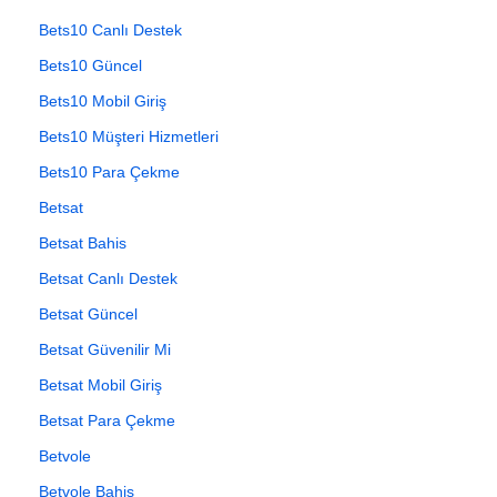
Bets10 Canlı Destek
Bets10 Güncel
Bets10 Mobil Giriş
Bets10 Müşteri Hizmetleri
Bets10 Para Çekme
Betsat
Betsat Bahis
Betsat Canlı Destek
Betsat Güncel
Betsat Güvenilir Mi
Betsat Mobil Giriş
Betsat Para Çekme
Betvole
Betvole Bahis