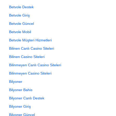
Betvole Destek
Betvole Giriş
Betvole Güncel
Betvole Mobil
Betvole Müşteri Hizmetleri
Bilinen Canlı Casino Siteleri
Bilinen Casino Siteleri
Bilinmeyen Canlı Casino Siteleri
Bilinmeyen Casino Siteleri
Bilyoner
Bilyoner Bahis
Bilyoner Canlı Destek
Bilyoner Giriş
Bilyoner Güncel