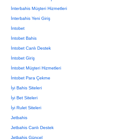
İnterbahis Müşteri Hizmetleri
İnterbahis Yeni Giriş
İntobet
İntobet Bahis
İntobet Canlı Destek
İntobet Giriş
İntobet Müşteri Hizmetleri
İntobet Para Çekme
İyi Bahis Siteleri
İyi Bet Siteleri
İyi Rulet Siteleri
Jetbahis
Jetbahis Canlı Destek
Jetbahis Güncel