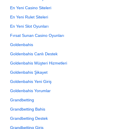
En Yeni Casino Siteleri
En Yeni Rulet Siteleri
En Yeni Slot Oyunları
Fırsat Sunan Casino Oyunları
Goldenbahis
Goldenbahis Canlı Destek
Goldenbahis Müşteri Hizmetleri
Goldenbahis Şikayet
Goldenbahis Yeni Giriş
Goldenbahis Yorumlar
Grandbetting
Grandbetting Bahis
Grandbetting Destek
Grandbetting Giriş