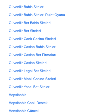
Güvenilir Bahis Siteleri
Güvenilir Bahis Siteleri Rulet Oyunu
Güvenilir Bet Bahis Siteleri
Güvenilir Bet Siteleri
Güvenilir Canlı Casino Siteleri
Güvenilir Casino Bahis Siteleri
Güvenilir Casino Bet Firmaları
Güvenilir Casino Siteleri
Güvenilir Legal Bet Siteleri
Güvenilir Mobil Casino Siteleri
Güvenilir Yasal Bet Siteleri
Hepsibahis
Hepsibahis Canlı Destek
Hepsibahis Güncel