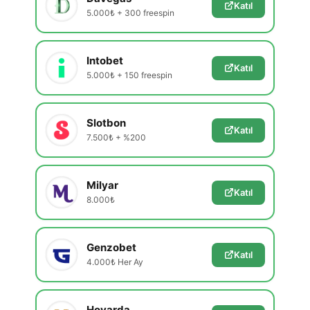
Katıl
5.000₺ + 300 freespin
Intobet
Katıl
5.000₺ + 150 freespin
Slotbon
Katıl
7.500₺ + %200
Milyar
Katıl
8.000₺
Genzobet
Katıl
4.000₺ Her Ay
Hovarda