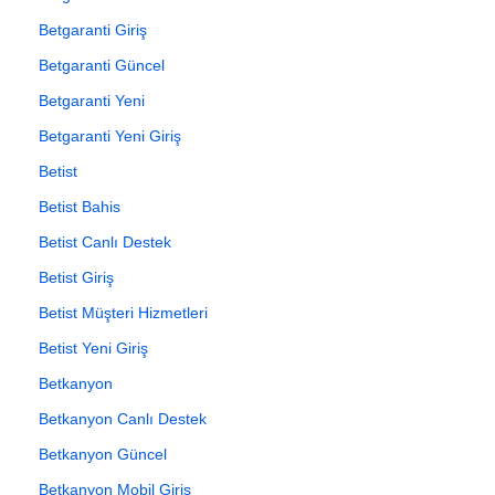
Betgaranti Giriş
Betgaranti Güncel
Betgaranti Yeni
Betgaranti Yeni Giriş
Betist
Betist Bahis
Betist Canlı Destek
Betist Giriş
Betist Müşteri Hizmetleri
Betist Yeni Giriş
Betkanyon
Betkanyon Canlı Destek
Betkanyon Güncel
Betkanyon Mobil Giriş