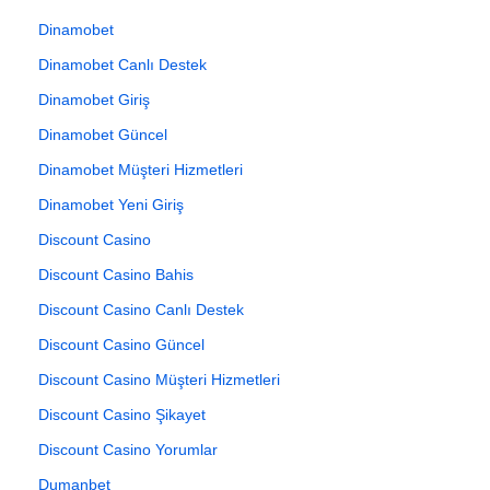
Dinamobet
Dinamobet Canlı Destek
Dinamobet Giriş
Dinamobet Güncel
Dinamobet Müşteri Hizmetleri
Dinamobet Yeni Giriş
Discount Casino
Discount Casino Bahis
Discount Casino Canlı Destek
Discount Casino Güncel
Discount Casino Müşteri Hizmetleri
Discount Casino Şikayet
Discount Casino Yorumlar
Dumanbet