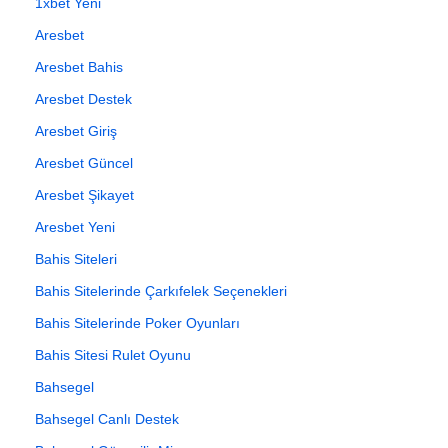
1xbet Yeni
Aresbet
Aresbet Bahis
Aresbet Destek
Aresbet Giriş
Aresbet Güncel
Aresbet Şikayet
Aresbet Yeni
Bahis Siteleri
Bahis Sitelerinde Çarkıfelek Seçenekleri
Bahis Sitelerinde Poker Oyunları
Bahis Sitesi Rulet Oyunu
Bahsegel
Bahsegel Canlı Destek