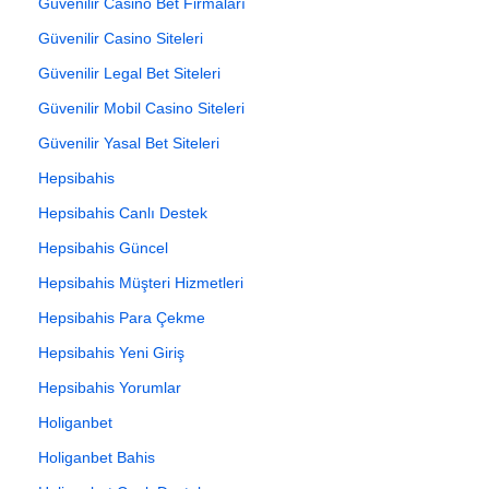
Güvenilir Casino Bet Firmaları
Güvenilir Casino Siteleri
Güvenilir Legal Bet Siteleri
Güvenilir Mobil Casino Siteleri
Güvenilir Yasal Bet Siteleri
Hepsibahis
Hepsibahis Canlı Destek
Hepsibahis Güncel
Hepsibahis Müşteri Hizmetleri
Hepsibahis Para Çekme
Hepsibahis Yeni Giriş
Hepsibahis Yorumlar
Holiganbet
Holiganbet Bahis