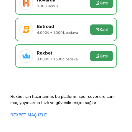
Katıl
%300 Bonus
Betroad
Katıl
4.000₺ + 1.000₺ bedava
Rexbet
Katıl
3.000₺ + 1.500₺ bedava
Rexbet için hazırlanmış bu platform, spor severlere canlı
maç yayınlarına hızlı ve güvenilir erişim sağlar.
REXBET MAÇ İZLE