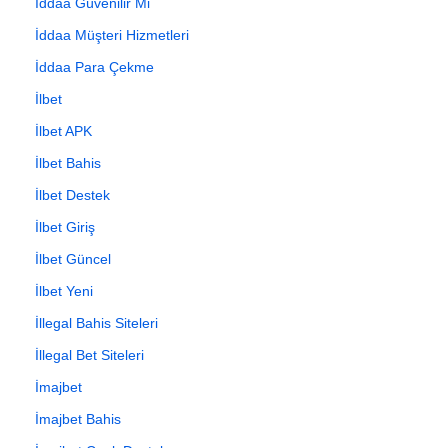
İddaa Güvenilir Mi
İddaa Müşteri Hizmetleri
İddaa Para Çekme
İlbet
İlbet APK
İlbet Bahis
İlbet Destek
İlbet Giriş
İlbet Güncel
İlbet Yeni
İllegal Bahis Siteleri
İllegal Bet Siteleri
İmajbet
İmajbet Bahis