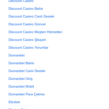
Discount Casino
Discount Casino Bahis
Discount Casino Canlı Destek
Discount Casino Güncel
Discount Casino Müşteri Hizmetleri
Discount Casino Şikayet
Discount Casino Yorumlar
Dumanbet
Dumanbet Bahis
Dumanbet Canlı Destek
Dumanbet Giriş
Dumanbet Mobil
Dumanbet Para Çekme
Elexbet