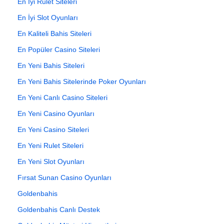
En İyi Rulet Siteleri
En İyi Slot Oyunları
En Kaliteli Bahis Siteleri
En Popüler Casino Siteleri
En Yeni Bahis Siteleri
En Yeni Bahis Sitelerinde Poker Oyunları
En Yeni Canlı Casino Siteleri
En Yeni Casino Oyunları
En Yeni Casino Siteleri
En Yeni Rulet Siteleri
En Yeni Slot Oyunları
Fırsat Sunan Casino Oyunları
Goldenbahis
Goldenbahis Canlı Destek