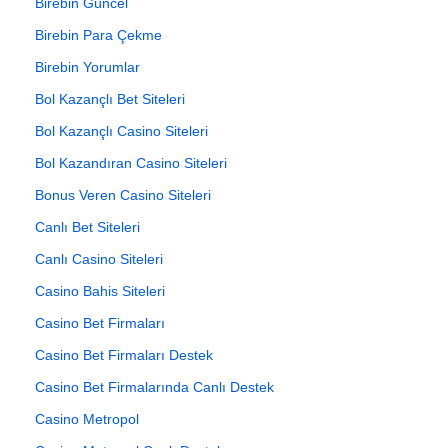
Birebin Güncel
Birebin Para Çekme
Birebin Yorumlar
Bol Kazançlı Bet Siteleri
Bol Kazançlı Casino Siteleri
Bol Kazandıran Casino Siteleri
Bonus Veren Casino Siteleri
Canlı Bet Siteleri
Canlı Casino Siteleri
Casino Bahis Siteleri
Casino Bet Firmaları
Casino Bet Firmaları Destek
Casino Bet Firmalarında Canlı Destek
Casino Metropol