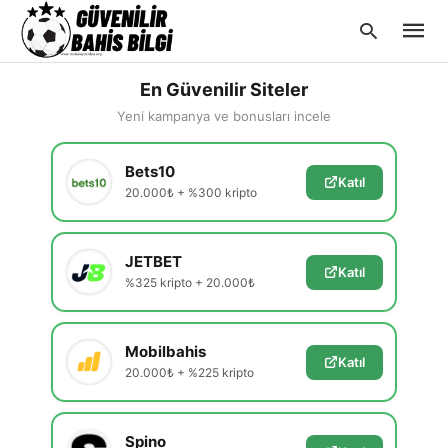
En Güvenilir Siteler
Yeni kampanya ve bonusları incele
Type
Bets10
your
Katıl
searc
20.000₺ + %300 kripto
query
and
hit
enter:
JETBET
Katıl
%325 kripto + 20.000₺
Mobilbahis
Katıl
20.000₺ + %225 kripto
Spino