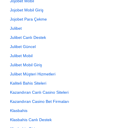
Jojobet Mobil
Jojobet Mobil Giriş
Jojobet Para Çekme
Julibet
Julibet Canlı Destek
Julibet Güncel
Julibet Mobil
Julibet Mobil Giriş
Julibet Müşteri Hizmetleri
Kaliteli Bahis Siteleri
Kazandıran Canlı Casino Siteleri
Kazandıran Casino Bet Firmaları
Klasbahis
Klasbahis Canlı Destek