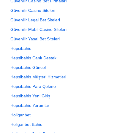
Güvenilir Casino Bet Firmaları
Güvenilir Casino Siteleri
Güvenilir Legal Bet Siteleri
Güvenilir Mobil Casino Siteleri
Güvenilir Yasal Bet Siteleri
Hepsibahis
Hepsibahis Canlı Destek
Hepsibahis Güncel
Hepsibahis Müşteri Hizmetleri
Hepsibahis Para Çekme
Hepsibahis Yeni Giriş
Hepsibahis Yorumlar
Holiganbet
Holiganbet Bahis