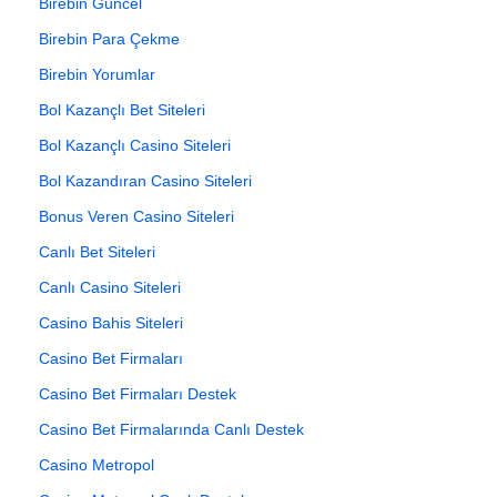
Birebin Güncel
Birebin Para Çekme
Birebin Yorumlar
Bol Kazançlı Bet Siteleri
Bol Kazançlı Casino Siteleri
Bol Kazandıran Casino Siteleri
Bonus Veren Casino Siteleri
Canlı Bet Siteleri
Canlı Casino Siteleri
Casino Bahis Siteleri
Casino Bet Firmaları
Casino Bet Firmaları Destek
Casino Bet Firmalarında Canlı Destek
Casino Metropol