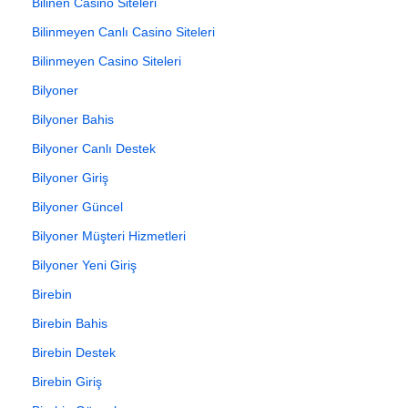
Bilinen Casino Siteleri
Bilinmeyen Canlı Casino Siteleri
Bilinmeyen Casino Siteleri
Bilyoner
Bilyoner Bahis
Bilyoner Canlı Destek
Bilyoner Giriş
Bilyoner Güncel
Bilyoner Müşteri Hizmetleri
Bilyoner Yeni Giriş
Birebin
Birebin Bahis
Birebin Destek
Birebin Giriş