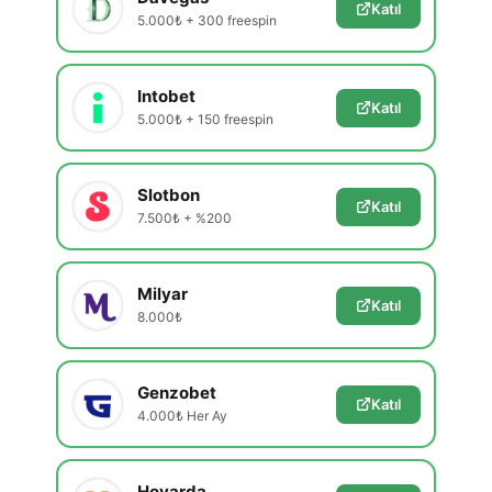
Katıl
5.000₺ + 300 freespin
Intobet
Katıl
5.000₺ + 150 freespin
Slotbon
Katıl
7.500₺ + %200
Milyar
Katıl
8.000₺
Genzobet
Katıl
4.000₺ Her Ay
Hovarda