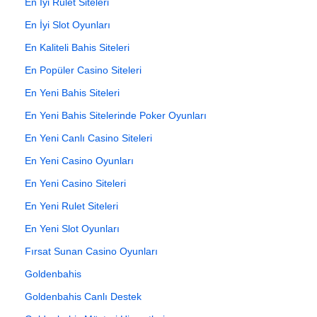
En İyi Rulet Siteleri
En İyi Slot Oyunları
En Kaliteli Bahis Siteleri
En Popüler Casino Siteleri
En Yeni Bahis Siteleri
En Yeni Bahis Sitelerinde Poker Oyunları
En Yeni Canlı Casino Siteleri
En Yeni Casino Oyunları
En Yeni Casino Siteleri
En Yeni Rulet Siteleri
En Yeni Slot Oyunları
Fırsat Sunan Casino Oyunları
Goldenbahis
Goldenbahis Canlı Destek