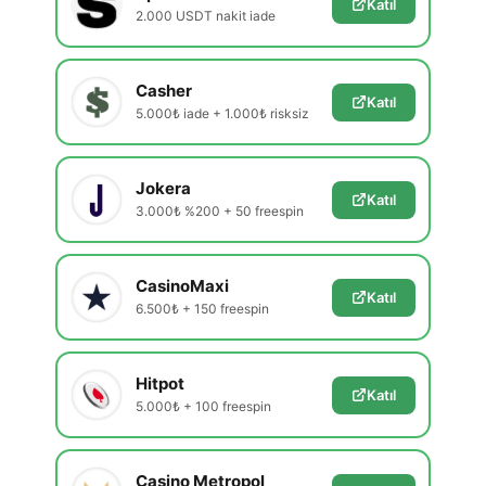
Katıl
2.000 USDT nakit iade
Casher
Katıl
5.000₺ iade + 1.000₺ risksiz
Jokera
Katıl
3.000₺ %200 + 50 freespin
CasinoMaxi
Katıl
6.500₺ + 150 freespin
Hitpot
Katıl
5.000₺ + 100 freespin
Casino Metropol