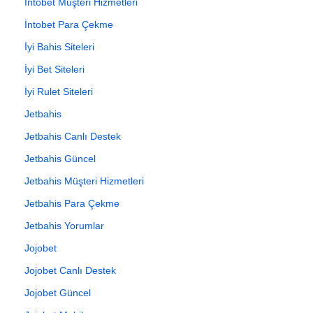
İntobet Müşteri Hizmetleri
İntobet Para Çekme
İyi Bahis Siteleri
İyi Bet Siteleri
İyi Rulet Siteleri
Jetbahis
Jetbahis Canlı Destek
Jetbahis Güncel
Jetbahis Müşteri Hizmetleri
Jetbahis Para Çekme
Jetbahis Yorumlar
Jojobet
Jojobet Canlı Destek
Jojobet Güncel