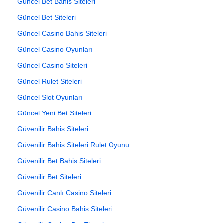
Güncel Bet Bahis Siteleri
Güncel Bet Siteleri
Güncel Casino Bahis Siteleri
Güncel Casino Oyunları
Güncel Casino Siteleri
Güncel Rulet Siteleri
Güncel Slot Oyunları
Güncel Yeni Bet Siteleri
Güvenilir Bahis Siteleri
Güvenilir Bahis Siteleri Rulet Oyunu
Güvenilir Bet Bahis Siteleri
Güvenilir Bet Siteleri
Güvenilir Canlı Casino Siteleri
Güvenilir Casino Bahis Siteleri