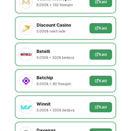
Katıl
8.000₺ + 150 freespin
Discount Casino
Katıl
5.000₺ nakit iade
Betelli
Katıl
5.050₺ + 500₺ bedava
Betchip
Katıl
6.000₺ + 80 freespin
Winnit
Katıl
5.000₺ + 500₺ bedava
Davegas