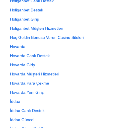
Holiganbet Canlı Destek
Holiganbet Destek
Holiganbet Giriş
Holiganbet Müşteri Hizmetleri
Hoş Geldin Bonusu Veren Casino Siteleri
Hovarda
Hovarda Canlı Destek
Hovarda Giriş
Hovarda Müşteri Hizmetleri
Hovarda Para Çekme
Hovarda Yeni Giriş
İddaa
İddaa Canlı Destek
İddaa Güncel