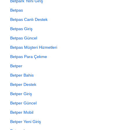
Betpark Yeni Giriş
Betpas
Betpas Canlı Destek
Betpas Giriş
Betpas Güncel
Betpas Müşteri Hizmetleri
Betpas Para Çekme
Betper
Betper Bahis
Betper Destek
Betper Giriş
Betper Güncel
Betper Mobil
Betper Yeni Giriş