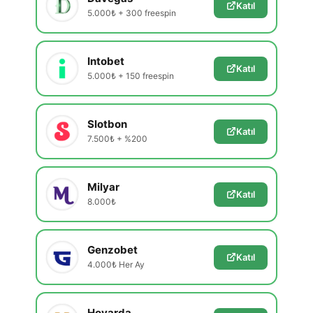
Katıl
5.000₺ + 300 freespin
Intobet
Katıl
5.000₺ + 150 freespin
Slotbon
Katıl
7.500₺ + %200
Milyar
Katıl
8.000₺
Genzobet
Katıl
4.000₺ Her Ay
Hovarda