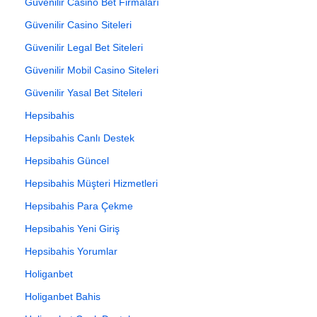
Güvenilir Casino Bet Firmaları
Güvenilir Casino Siteleri
Güvenilir Legal Bet Siteleri
Güvenilir Mobil Casino Siteleri
Güvenilir Yasal Bet Siteleri
Hepsibahis
Hepsibahis Canlı Destek
Hepsibahis Güncel
Hepsibahis Müşteri Hizmetleri
Hepsibahis Para Çekme
Hepsibahis Yeni Giriş
Hepsibahis Yorumlar
Holiganbet
Holiganbet Bahis