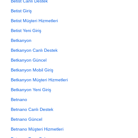
Betist Canlı Destek
Betist Giriş
Betist Müşteri Hizmetleri
Betist Yeni Giriş
Betkanyon
Betkanyon Canlı Destek
Betkanyon Güncel
Betkanyon Mobil Giriş
Betkanyon Müşteri Hizmetleri
Betkanyon Yeni Giriş
Betnano
Betnano Canlı Destek
Betnano Güncel
Betnano Müşteri Hizmetleri