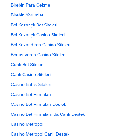
Birebin Para Çekme
Birebin Yorumlar
Bol Kazançlı Bet Siteleri
Bol Kazançlı Casino Siteleri
Bol Kazandıran Casino Siteleri
Bonus Veren Casino Siteleri
Canlı Bet Siteleri
Canlı Casino Siteleri
Casino Bahis Siteleri
Casino Bet Firmaları
Casino Bet Firmaları Destek
Casino Bet Firmalarında Canlı Destek
Casino Metropol
Casino Metropol Canlı Destek