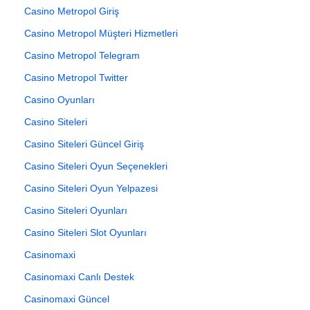
Casino Metropol Giriş
Casino Metropol Müşteri Hizmetleri
Casino Metropol Telegram
Casino Metropol Twitter
Casino Oyunları
Casino Siteleri
Casino Siteleri Güncel Giriş
Casino Siteleri Oyun Seçenekleri
Casino Siteleri Oyun Yelpazesi
Casino Siteleri Oyunları
Casino Siteleri Slot Oyunları
Casinomaxi
Casinomaxi Canlı Destek
Casinomaxi Güncel