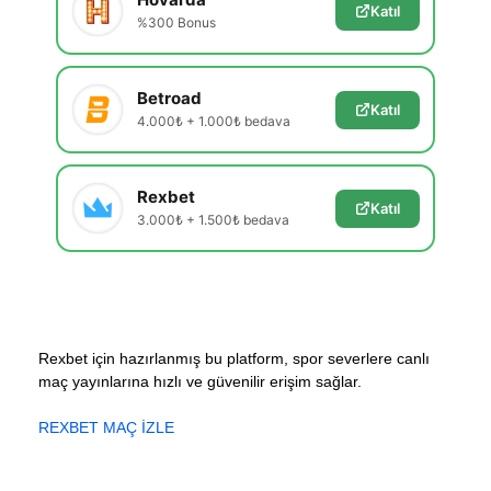
Katıl
%300 Bonus
Betroad
Katıl
4.000₺ + 1.000₺ bedava
Rexbet
Katıl
3.000₺ + 1.500₺ bedava
Rexbet için hazırlanmış bu platform, spor severlere canlı
maç yayınlarına hızlı ve güvenilir erişim sağlar.
REXBET MAÇ İZLE