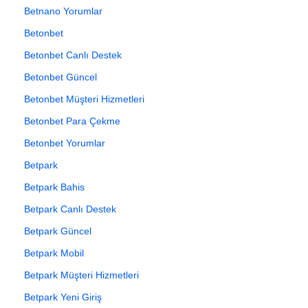
Betnano Yorumlar
Betonbet
Betonbet Canlı Destek
Betonbet Güncel
Betonbet Müşteri Hizmetleri
Betonbet Para Çekme
Betonbet Yorumlar
Betpark
Betpark Bahis
Betpark Canlı Destek
Betpark Güncel
Betpark Mobil
Betpark Müşteri Hizmetleri
Betpark Yeni Giriş