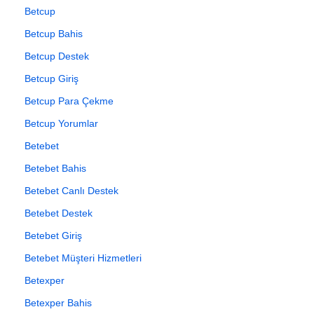
Betcup
Betcup Bahis
Betcup Destek
Betcup Giriş
Betcup Para Çekme
Betcup Yorumlar
Betebet
Betebet Bahis
Betebet Canlı Destek
Betebet Destek
Betebet Giriş
Betebet Müşteri Hizmetleri
Betexper
Betexper Bahis