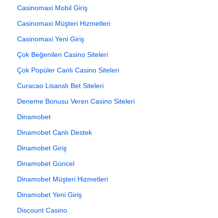
Casinomaxi Mobil Giriş
Casinomaxi Müşteri Hizmetleri
Casinomaxi Yeni Giriş
Çok Beğenilen Casino Siteleri
Çok Popüler Canlı Casino Siteleri
Curacao Lisanslı Bet Siteleri
Deneme Bonusu Veren Casino Siteleri
Dinamobet
Dinamobet Canlı Destek
Dinamobet Giriş
Dinamobet Güncel
Dinamobet Müşteri Hizmetleri
Dinamobet Yeni Giriş
Discount Casino