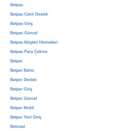
Betpas
Betpas Canlı Destek
Betpas Giriş
Betpas Güncel
Betpas Müşteri Hizmetleri
Betpas Para Çekme
Betper
Betper Bahis
Betper Destek
Betper Giriş
Betper Güncel
Betper Mobil
Betper Yeni Giriş
Betroad