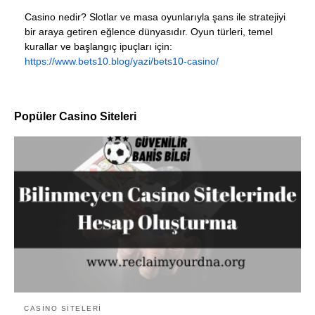
Casino nedir? Slotlar ve masa oyunlarıyla şans ile stratejiyi
bir araya getiren eğlence dünyasıdır. Oyun türleri, temel
kurallar ve başlangıç ipuçları için:
https://www.bets10.blog/yazi/bets10-casino/
Popüler Casino Siteleri
CASINO SITELERI