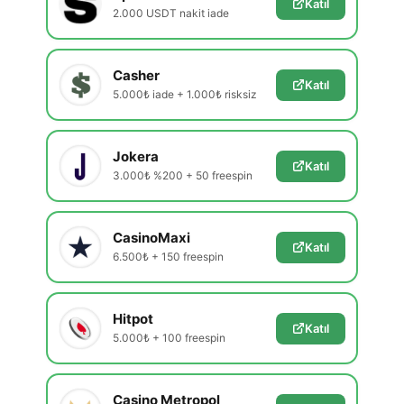
Katıl
2.000 USDT nakit iade
Casher
Katıl
5.000₺ iade + 1.000₺ risksiz
Jokera
Katıl
3.000₺ %200 + 50 freespin
CasinoMaxi
Katıl
6.500₺ + 150 freespin
Hitpot
Katıl
5.000₺ + 100 freespin
Casino Metropol