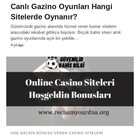
Canlı Gazino Oyunları Hangi
Sitelerde Oynanır?
Günümüzde gazino alanında hizmet veren kumar sitelerin
arasındaki rekabet gittikçe büyüyor. Birçok bahis sitesi artık
gazino oyunlarında açık bir şekilde…
4 yıl ago
HOŞ GELDIN BONUSU VEREN CASINO SITELERI