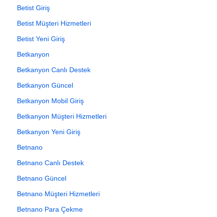
Betist Giriş
Betist Müşteri Hizmetleri
Betist Yeni Giriş
Betkanyon
Betkanyon Canlı Destek
Betkanyon Güncel
Betkanyon Mobil Giriş
Betkanyon Müşteri Hizmetleri
Betkanyon Yeni Giriş
Betnano
Betnano Canlı Destek
Betnano Güncel
Betnano Müşteri Hizmetleri
Betnano Para Çekme