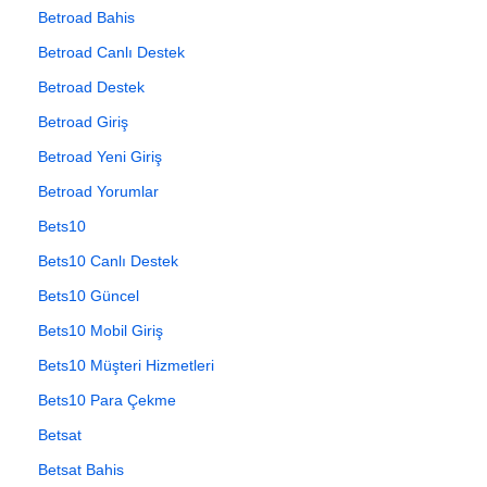
Betroad Bahis
Betroad Canlı Destek
Betroad Destek
Betroad Giriş
Betroad Yeni Giriş
Betroad Yorumlar
Bets10
Bets10 Canlı Destek
Bets10 Güncel
Bets10 Mobil Giriş
Bets10 Müşteri Hizmetleri
Bets10 Para Çekme
Betsat
Betsat Bahis