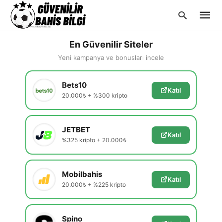
En Güvenilir Siteler
Yeni kampanya ve bonusları incele
Type
Bets10
your
Katıl
searc
20.000₺ + %300 kripto
query
and
hit
enter:
JETBET
Katıl
%325 kripto + 20.000₺
Mobilbahis
Katıl
20.000₺ + %225 kripto
Spino