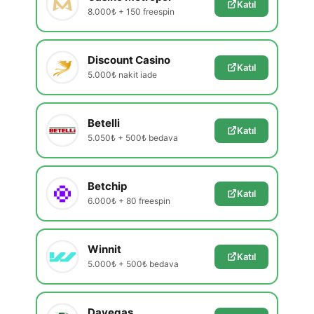
Katıl
8.000₺ + 150 freespin
Discount Casino
Katıl
5.000₺ nakit iade
Betelli
Katıl
5.050₺ + 500₺ bedava
Betchip
Katıl
6.000₺ + 80 freespin
Winnit
Katıl
5.000₺ + 500₺ bedava
Davegas