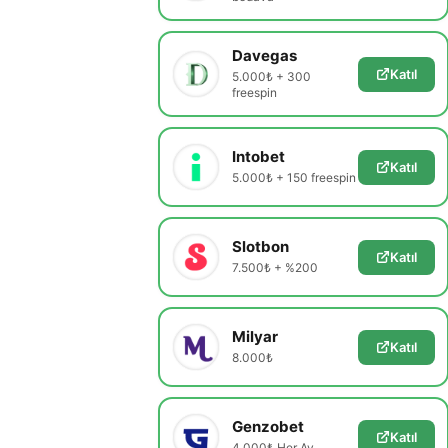
Davegas
Katıl
5.000₺ + 300
freespin
Intobet
Katıl
5.000₺ + 150 freespin
Slotbon
Katıl
7.500₺ + %200
Milyar
Katıl
8.000₺
Genzobet
Katıl
4.000₺ Her Ay