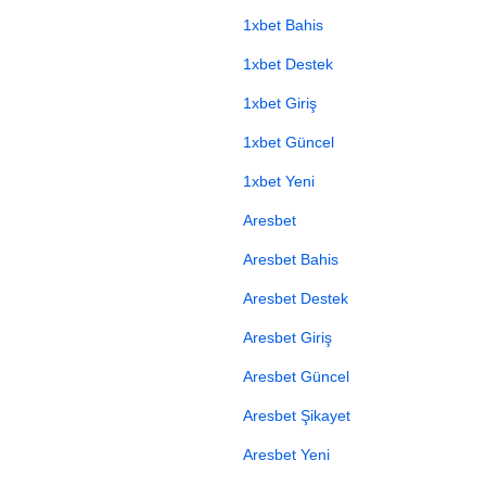
1xbet Bahis
1xbet Destek
1xbet Giriş
1xbet Güncel
1xbet Yeni
Aresbet
Aresbet Bahis
Aresbet Destek
Aresbet Giriş
Aresbet Güncel
Aresbet Şikayet
Aresbet Yeni