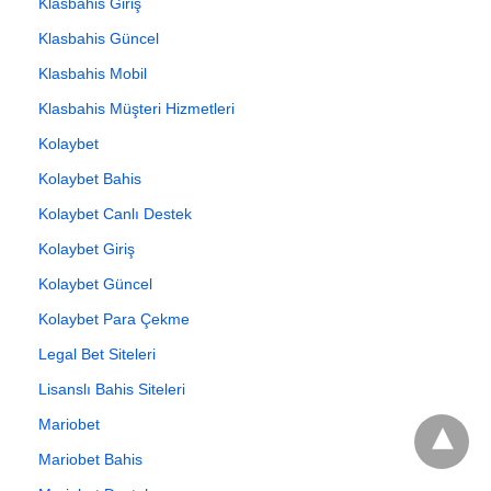
Klasbahis Giriş
Klasbahis Güncel
Klasbahis Mobil
Klasbahis Müşteri Hizmetleri
Kolaybet
Kolaybet Bahis
Kolaybet Canlı Destek
Kolaybet Giriş
Kolaybet Güncel
Kolaybet Para Çekme
Legal Bet Siteleri
Lisanslı Bahis Siteleri
Mariobet
Mariobet Bahis