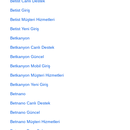
Betist Canlı Destek
Betist Giriş
Betist Müşteri Hizmetleri
Betist Yeni Giriş
Betkanyon
Betkanyon Canlı Destek
Betkanyon Güncel
Betkanyon Mobil Giriş
Betkanyon Müşteri Hizmetleri
Betkanyon Yeni Giriş
Betnano
Betnano Canlı Destek
Betnano Güncel
Betnano Müşteri Hizmetleri