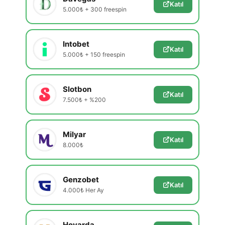
Katıl
5.000₺ + 300 freespin
Intobet
Katıl
5.000₺ + 150 freespin
Slotbon
Katıl
7.500₺ + %200
Milyar
Katıl
8.000₺
Genzobet
Katıl
4.000₺ Her Ay
Hovarda