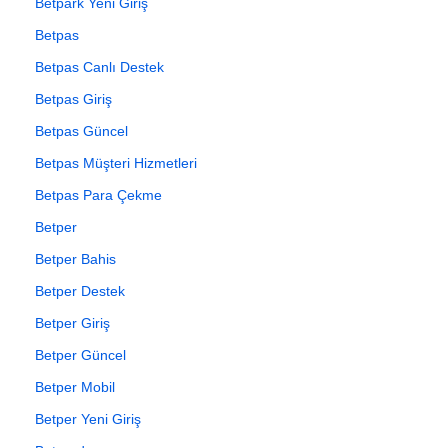
Betpark Yeni Giriş
Betpas
Betpas Canlı Destek
Betpas Giriş
Betpas Güncel
Betpas Müşteri Hizmetleri
Betpas Para Çekme
Betper
Betper Bahis
Betper Destek
Betper Giriş
Betper Güncel
Betper Mobil
Betper Yeni Giriş