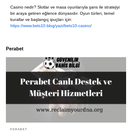
Casino nedir? Slotlar ve masa oyunlarıyla şans ile stratejiyi
bir araya getiren eğlence dünyasıdır. Oyun türleri, temel
kurallar ve başlangıç ipuçları için:
https://www.bets10.blog/yazi/bets10-casino/
Perabet
PERABET