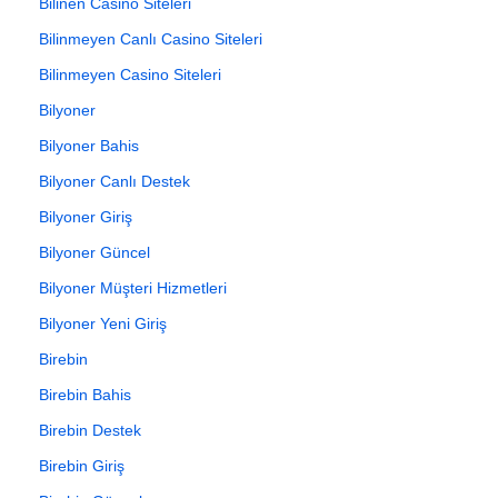
Bilinen Casino Siteleri
Bilinmeyen Canlı Casino Siteleri
Bilinmeyen Casino Siteleri
Bilyoner
Bilyoner Bahis
Bilyoner Canlı Destek
Bilyoner Giriş
Bilyoner Güncel
Bilyoner Müşteri Hizmetleri
Bilyoner Yeni Giriş
Birebin
Birebin Bahis
Birebin Destek
Birebin Giriş