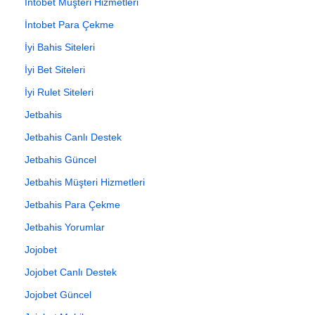
İntobet Müşteri Hizmetleri
İntobet Para Çekme
İyi Bahis Siteleri
İyi Bet Siteleri
İyi Rulet Siteleri
Jetbahis
Jetbahis Canlı Destek
Jetbahis Güncel
Jetbahis Müşteri Hizmetleri
Jetbahis Para Çekme
Jetbahis Yorumlar
Jojobet
Jojobet Canlı Destek
Jojobet Güncel