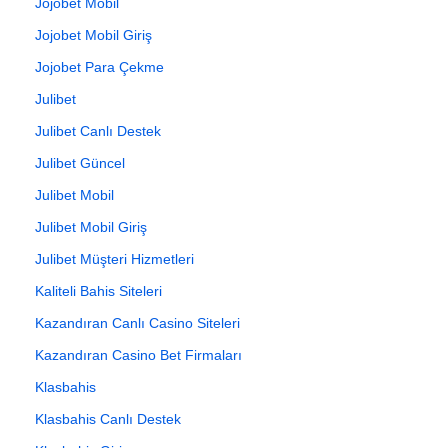
Jojobet Mobil
Jojobet Mobil Giriş
Jojobet Para Çekme
Julibet
Julibet Canlı Destek
Julibet Güncel
Julibet Mobil
Julibet Mobil Giriş
Julibet Müşteri Hizmetleri
Kaliteli Bahis Siteleri
Kazandıran Canlı Casino Siteleri
Kazandıran Casino Bet Firmaları
Klasbahis
Klasbahis Canlı Destek