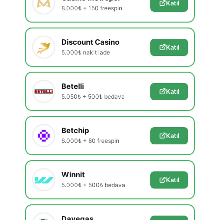
Katıl
8.000₺ + 150 freespin
Discount Casino
Katıl
5.000₺ nakit iade
Betelli
Katıl
5.050₺ + 500₺ bedava
Betchip
Katıl
6.000₺ + 80 freespin
Winnit
Katıl
5.000₺ + 500₺ bedava
Davegas