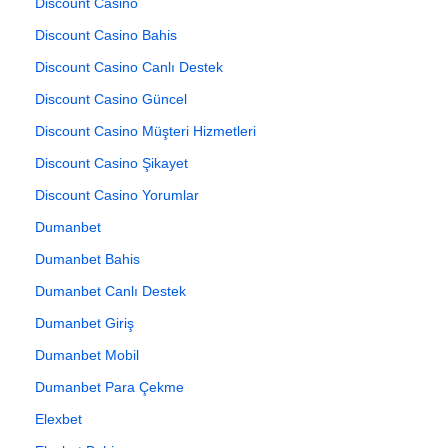
Discount Casino
Discount Casino Bahis
Discount Casino Canlı Destek
Discount Casino Güncel
Discount Casino Müşteri Hizmetleri
Discount Casino Şikayet
Discount Casino Yorumlar
Dumanbet
Dumanbet Bahis
Dumanbet Canlı Destek
Dumanbet Giriş
Dumanbet Mobil
Dumanbet Para Çekme
Elexbet