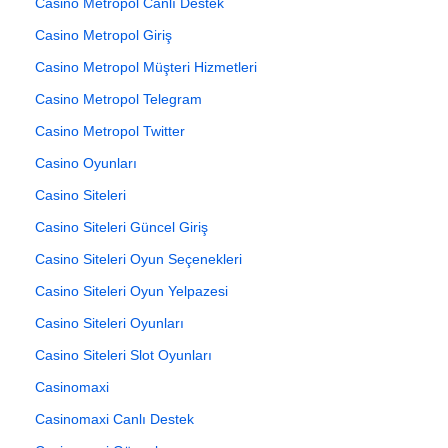
Casino Metropol Canlı Destek
Casino Metropol Giriş
Casino Metropol Müşteri Hizmetleri
Casino Metropol Telegram
Casino Metropol Twitter
Casino Oyunları
Casino Siteleri
Casino Siteleri Güncel Giriş
Casino Siteleri Oyun Seçenekleri
Casino Siteleri Oyun Yelpazesi
Casino Siteleri Oyunları
Casino Siteleri Slot Oyunları
Casinomaxi
Casinomaxi Canlı Destek