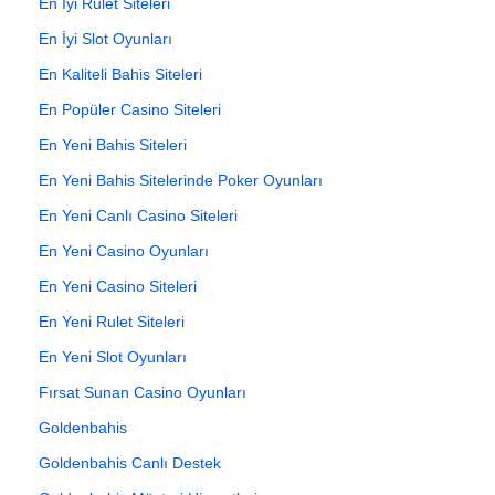
En İyi Rulet Siteleri
En İyi Slot Oyunları
En Kaliteli Bahis Siteleri
En Popüler Casino Siteleri
En Yeni Bahis Siteleri
En Yeni Bahis Sitelerinde Poker Oyunları
En Yeni Canlı Casino Siteleri
En Yeni Casino Oyunları
En Yeni Casino Siteleri
En Yeni Rulet Siteleri
En Yeni Slot Oyunları
Fırsat Sunan Casino Oyunları
Goldenbahis
Goldenbahis Canlı Destek