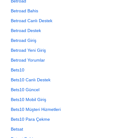
Betroad
Betroad Bahis
Betroad Canlı Destek
Betroad Destek
Betroad Giriş
Betroad Yeni Giriş
Betroad Yorumlar
Bets10
Bets10 Canlı Destek
Bets10 Güncel
Bets10 Mobil Giriş
Bets10 Müşteri Hizmetleri
Bets10 Para Çekme
Betsat