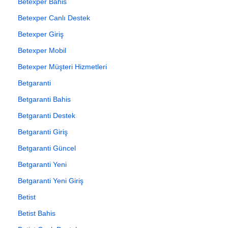
Betexper Bahis
Betexper Canlı Destek
Betexper Giriş
Betexper Mobil
Betexper Müşteri Hizmetleri
Betgaranti
Betgaranti Bahis
Betgaranti Destek
Betgaranti Giriş
Betgaranti Güncel
Betgaranti Yeni
Betgaranti Yeni Giriş
Betist
Betist Bahis