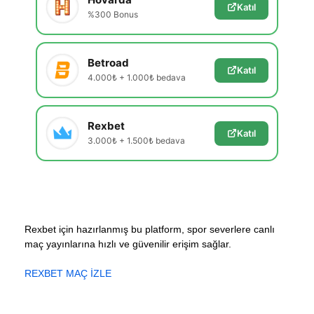
Katıl
%300 Bonus
Betroad
Katıl
4.000₺ + 1.000₺ bedava
Rexbet
Katıl
3.000₺ + 1.500₺ bedava
Rexbet için hazırlanmış bu platform, spor severlere canlı
maç yayınlarına hızlı ve güvenilir erişim sağlar.
REXBET MAÇ İZLE