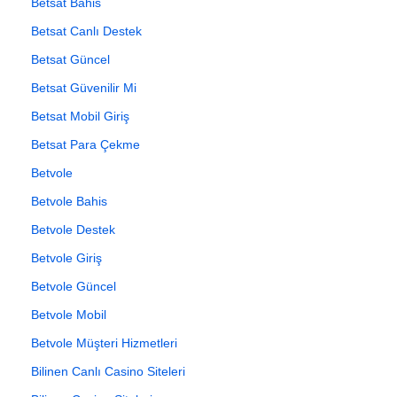
Betsat Bahis
Betsat Canlı Destek
Betsat Güncel
Betsat Güvenilir Mi
Betsat Mobil Giriş
Betsat Para Çekme
Betvole
Betvole Bahis
Betvole Destek
Betvole Giriş
Betvole Güncel
Betvole Mobil
Betvole Müşteri Hizmetleri
Bilinen Canlı Casino Siteleri