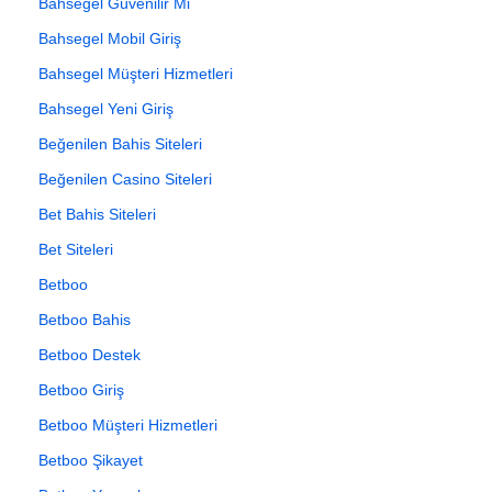
Bahsegel Güvenilir Mi
Bahsegel Mobil Giriş
Bahsegel Müşteri Hizmetleri
Bahsegel Yeni Giriş
Beğenilen Bahis Siteleri
Beğenilen Casino Siteleri
Bet Bahis Siteleri
Bet Siteleri
Betboo
Betboo Bahis
Betboo Destek
Betboo Giriş
Betboo Müşteri Hizmetleri
Betboo Şikayet