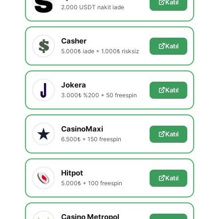
Katıl
2.000 USDT nakit iade
Casher
Katıl
5.000₺ iade + 1.000₺ risksiz
Jokera
Katıl
3.000₺ %200 + 50 freespin
CasinoMaxi
Katıl
6.500₺ + 150 freespin
Hitpot
Katıl
5.000₺ + 100 freespin
Casino Metropol