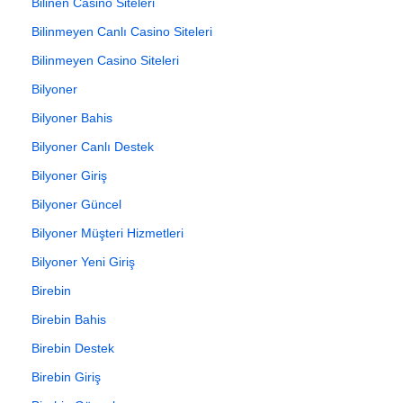
Bilinen Casino Siteleri
Bilinmeyen Canlı Casino Siteleri
Bilinmeyen Casino Siteleri
Bilyoner
Bilyoner Bahis
Bilyoner Canlı Destek
Bilyoner Giriş
Bilyoner Güncel
Bilyoner Müşteri Hizmetleri
Bilyoner Yeni Giriş
Birebin
Birebin Bahis
Birebin Destek
Birebin Giriş