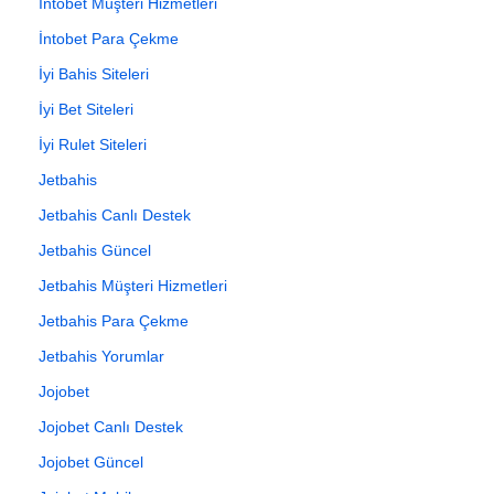
İntobet Müşteri Hizmetleri
İntobet Para Çekme
İyi Bahis Siteleri
İyi Bet Siteleri
İyi Rulet Siteleri
Jetbahis
Jetbahis Canlı Destek
Jetbahis Güncel
Jetbahis Müşteri Hizmetleri
Jetbahis Para Çekme
Jetbahis Yorumlar
Jojobet
Jojobet Canlı Destek
Jojobet Güncel