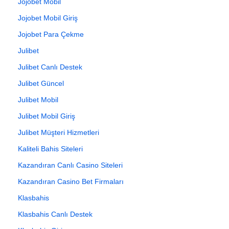
Jojobet Mobil
Jojobet Mobil Giriş
Jojobet Para Çekme
Julibet
Julibet Canlı Destek
Julibet Güncel
Julibet Mobil
Julibet Mobil Giriş
Julibet Müşteri Hizmetleri
Kaliteli Bahis Siteleri
Kazandıran Canlı Casino Siteleri
Kazandıran Casino Bet Firmaları
Klasbahis
Klasbahis Canlı Destek