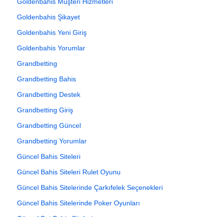
Goldenbahis Müşteri Hizmetleri
Goldenbahis Şikayet
Goldenbahis Yeni Giriş
Goldenbahis Yorumlar
Grandbetting
Grandbetting Bahis
Grandbetting Destek
Grandbetting Giriş
Grandbetting Güncel
Grandbetting Yorumlar
Güncel Bahis Siteleri
Güncel Bahis Siteleri Rulet Oyunu
Güncel Bahis Sitelerinde Çarkıfelek Seçenekleri
Güncel Bahis Sitelerinde Poker Oyunları