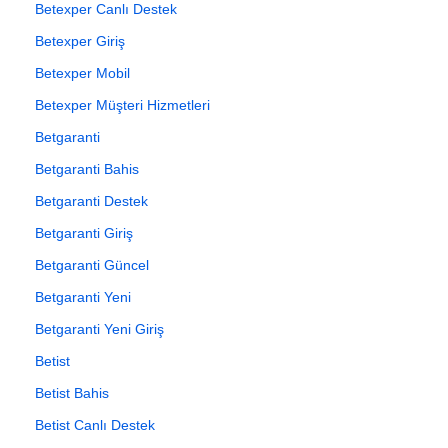
Betexper Canlı Destek
Betexper Giriş
Betexper Mobil
Betexper Müşteri Hizmetleri
Betgaranti
Betgaranti Bahis
Betgaranti Destek
Betgaranti Giriş
Betgaranti Güncel
Betgaranti Yeni
Betgaranti Yeni Giriş
Betist
Betist Bahis
Betist Canlı Destek