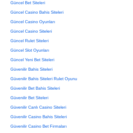
Güncel Bet Siteleri
Güncel Casino Bahis Siteleri
Güncel Casino Oyunları
Güncel Casino Siteleri
Güncel Rulet Siteleri
Güncel Slot Oyunları
Güncel Yeni Bet Siteleri
Güvenilir Bahis Siteleri
Güvenilir Bahis Siteleri Rulet Oyunu
Güvenilir Bet Bahis Siteleri
Güvenilir Bet Siteleri
Güvenilir Canlı Casino Siteleri
Güvenilir Casino Bahis Siteleri
Güvenilir Casino Bet Firmaları