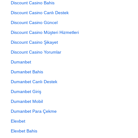
Discount Casino Bahis
Discount Casino Canlı Destek
Discount Casino Güncel
Discount Casino Müşteri Hizmetleri
Discount Casino Şikayet
Discount Casino Yorumlar
Dumanbet
Dumanbet Bahis
Dumanbet Canlı Destek
Dumanbet Giriş
Dumanbet Mobil
Dumanbet Para Çekme
Elexbet
Elexbet Bahis