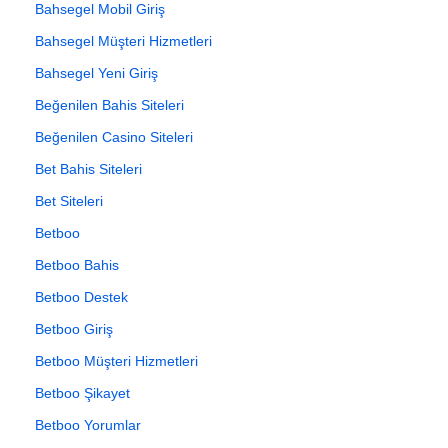
Bahsegel Mobil Giriş
Bahsegel Müşteri Hizmetleri
Bahsegel Yeni Giriş
Beğenilen Bahis Siteleri
Beğenilen Casino Siteleri
Bet Bahis Siteleri
Bet Siteleri
Betboo
Betboo Bahis
Betboo Destek
Betboo Giriş
Betboo Müşteri Hizmetleri
Betboo Şikayet
Betboo Yorumlar