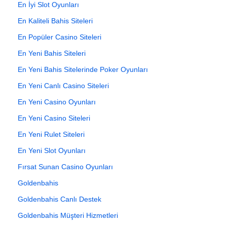
En İyi Slot Oyunları
En Kaliteli Bahis Siteleri
En Popüler Casino Siteleri
En Yeni Bahis Siteleri
En Yeni Bahis Sitelerinde Poker Oyunları
En Yeni Canlı Casino Siteleri
En Yeni Casino Oyunları
En Yeni Casino Siteleri
En Yeni Rulet Siteleri
En Yeni Slot Oyunları
Fırsat Sunan Casino Oyunları
Goldenbahis
Goldenbahis Canlı Destek
Goldenbahis Müşteri Hizmetleri