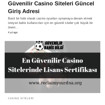
Güvenilir Casino Siteleri Güncel
Giriş Adresi
Basit bir hobi olarak casino oyunları oynamaya devam etmek
isteyen bahis kullanıcıları için en güvenli siteler çok büyük bir
önem…
4 yıl ago
CASINO SITELERI