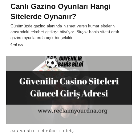
Canlı Gazino Oyunları Hangi
Sitelerde Oynanır?
Günümüzde gazino alanında hizmet veren kumar sitelerin
arasındaki rekabet gittikçe büyüyor. Birçok bahis sitesi artık
gazino oyunlarında açık bir şekilde…
4 yıl ago
CASINO SITELERI GÜNCEL GIRIŞ