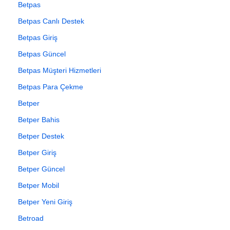
Betpas
Betpas Canlı Destek
Betpas Giriş
Betpas Güncel
Betpas Müşteri Hizmetleri
Betpas Para Çekme
Betper
Betper Bahis
Betper Destek
Betper Giriş
Betper Güncel
Betper Mobil
Betper Yeni Giriş
Betroad