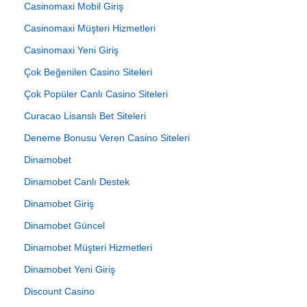
Casinomaxi Mobil Giriş
Casinomaxi Müşteri Hizmetleri
Casinomaxi Yeni Giriş
Çok Beğenilen Casino Siteleri
Çok Popüler Canlı Casino Siteleri
Curacao Lisanslı Bet Siteleri
Deneme Bonusu Veren Casino Siteleri
Dinamobet
Dinamobet Canlı Destek
Dinamobet Giriş
Dinamobet Güncel
Dinamobet Müşteri Hizmetleri
Dinamobet Yeni Giriş
Discount Casino