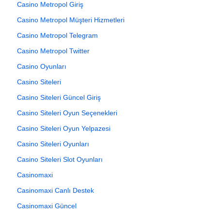
Casino Metropol Giriş
Casino Metropol Müşteri Hizmetleri
Casino Metropol Telegram
Casino Metropol Twitter
Casino Oyunları
Casino Siteleri
Casino Siteleri Güncel Giriş
Casino Siteleri Oyun Seçenekleri
Casino Siteleri Oyun Yelpazesi
Casino Siteleri Oyunları
Casino Siteleri Slot Oyunları
Casinomaxi
Casinomaxi Canlı Destek
Casinomaxi Güncel