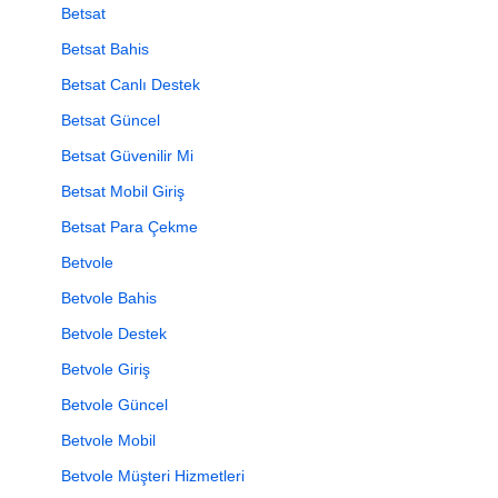
Betsat
Betsat Bahis
Betsat Canlı Destek
Betsat Güncel
Betsat Güvenilir Mi
Betsat Mobil Giriş
Betsat Para Çekme
Betvole
Betvole Bahis
Betvole Destek
Betvole Giriş
Betvole Güncel
Betvole Mobil
Betvole Müşteri Hizmetleri