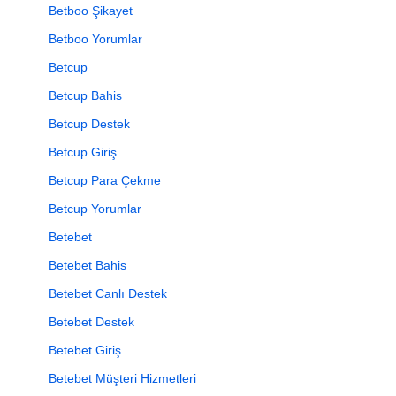
Betboo Şikayet
Betboo Yorumlar
Betcup
Betcup Bahis
Betcup Destek
Betcup Giriş
Betcup Para Çekme
Betcup Yorumlar
Betebet
Betebet Bahis
Betebet Canlı Destek
Betebet Destek
Betebet Giriş
Betebet Müşteri Hizmetleri