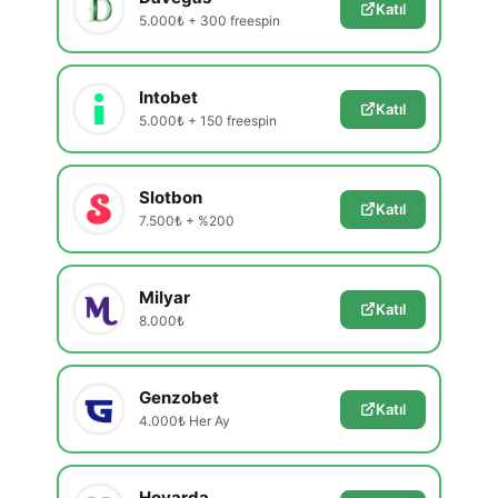
Katıl
5.000₺ + 300 freespin
Intobet
Katıl
5.000₺ + 150 freespin
Slotbon
Katıl
7.500₺ + %200
Milyar
Katıl
8.000₺
Genzobet
Katıl
4.000₺ Her Ay
Hovarda