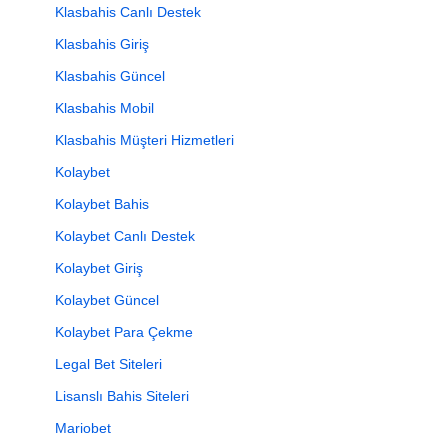
Klasbahis Canlı Destek
Klasbahis Giriş
Klasbahis Güncel
Klasbahis Mobil
Klasbahis Müşteri Hizmetleri
Kolaybet
Kolaybet Bahis
Kolaybet Canlı Destek
Kolaybet Giriş
Kolaybet Güncel
Kolaybet Para Çekme
Legal Bet Siteleri
Lisanslı Bahis Siteleri
Mariobet