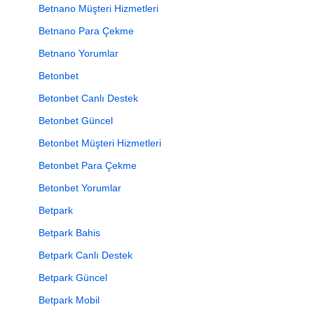
Betnano Müşteri Hizmetleri
Betnano Para Çekme
Betnano Yorumlar
Betonbet
Betonbet Canlı Destek
Betonbet Güncel
Betonbet Müşteri Hizmetleri
Betonbet Para Çekme
Betonbet Yorumlar
Betpark
Betpark Bahis
Betpark Canlı Destek
Betpark Güncel
Betpark Mobil