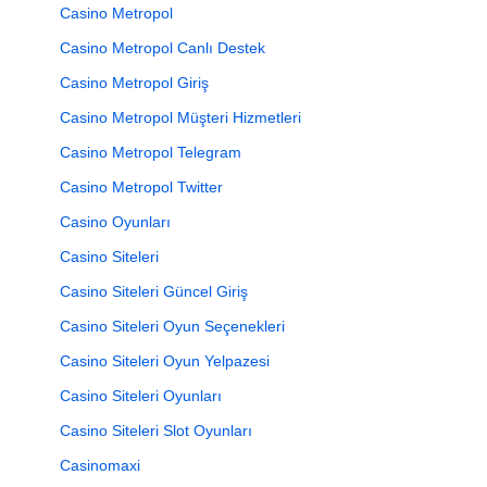
Casino Metropol
Casino Metropol Canlı Destek
Casino Metropol Giriş
Casino Metropol Müşteri Hizmetleri
Casino Metropol Telegram
Casino Metropol Twitter
Casino Oyunları
Casino Siteleri
Casino Siteleri Güncel Giriş
Casino Siteleri Oyun Seçenekleri
Casino Siteleri Oyun Yelpazesi
Casino Siteleri Oyunları
Casino Siteleri Slot Oyunları
Casinomaxi