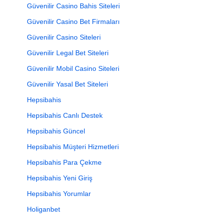
Güvenilir Casino Bahis Siteleri
Güvenilir Casino Bet Firmaları
Güvenilir Casino Siteleri
Güvenilir Legal Bet Siteleri
Güvenilir Mobil Casino Siteleri
Güvenilir Yasal Bet Siteleri
Hepsibahis
Hepsibahis Canlı Destek
Hepsibahis Güncel
Hepsibahis Müşteri Hizmetleri
Hepsibahis Para Çekme
Hepsibahis Yeni Giriş
Hepsibahis Yorumlar
Holiganbet