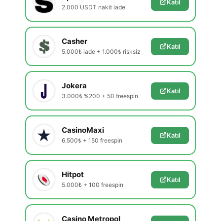
Katıl
2.000 USDT nakit iade
Casher
Katıl
5.000₺ iade + 1.000₺ risksiz
Jokera
Katıl
3.000₺ %200 + 50 freespin
CasinoMaxi
Katıl
6.500₺ + 150 freespin
Hitpot
Katıl
5.000₺ + 100 freespin
Casino Metropol