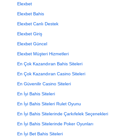
Elexbet
Elexbet Bahis
Elexbet Canlı Destek
Elexbet Giriş
Elexbet Güncel
Elexbet Müşteri Hizmetleri
En Çok Kazandıran Bahis Siteleri
En Çok Kazandıran Casino Siteleri
En Güvenilir Casino Siteleri
En İyi Bahis Siteleri
En İyi Bahis Siteleri Rulet Oyunu
En İyi Bahis Sitelerinde Çarkıfelek Seçenekleri
En İyi Bahis Sitelerinde Poker Oyunları
En İyi Bet Bahis Siteleri