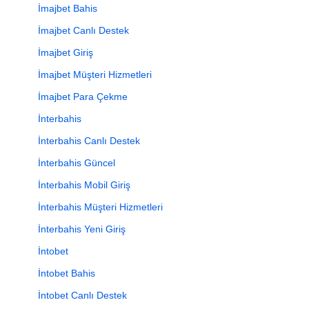
İmajbet Bahis
İmajbet Canlı Destek
İmajbet Giriş
İmajbet Müşteri Hizmetleri
İmajbet Para Çekme
İnterbahis
İnterbahis Canlı Destek
İnterbahis Güncel
İnterbahis Mobil Giriş
İnterbahis Müşteri Hizmetleri
İnterbahis Yeni Giriş
İntobet
İntobet Bahis
İntobet Canlı Destek