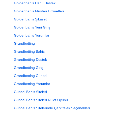
Goldenbahis Canlı Destek
Goldenbahis Müşteri Hizmetleri
Goldenbahis Şikayet
Goldenbahis Yeni Giriş
Goldenbahis Yorumlar
Grandbetting
Grandbetting Bahis
Grandbetting Destek
Grandbetting Giriş
Grandbetting Güncel
Grandbetting Yorumlar
Güncel Bahis Siteleri
Güncel Bahis Siteleri Rulet Oyunu
Güncel Bahis Sitelerinde Çarkıfelek Seçenekleri