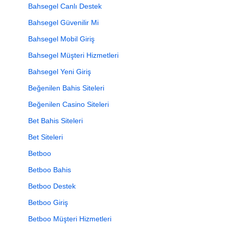
Bahsegel Canlı Destek
Bahsegel Güvenilir Mi
Bahsegel Mobil Giriş
Bahsegel Müşteri Hizmetleri
Bahsegel Yeni Giriş
Beğenilen Bahis Siteleri
Beğenilen Casino Siteleri
Bet Bahis Siteleri
Bet Siteleri
Betboo
Betboo Bahis
Betboo Destek
Betboo Giriş
Betboo Müşteri Hizmetleri