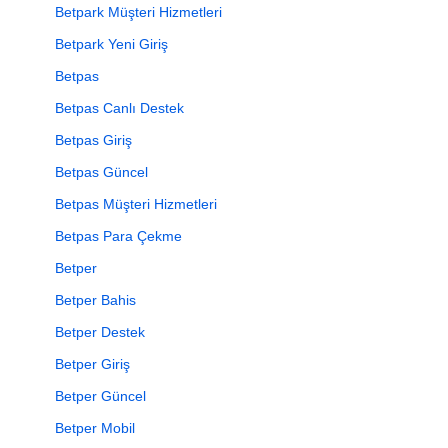
Betpark Müşteri Hizmetleri
Betpark Yeni Giriş
Betpas
Betpas Canlı Destek
Betpas Giriş
Betpas Güncel
Betpas Müşteri Hizmetleri
Betpas Para Çekme
Betper
Betper Bahis
Betper Destek
Betper Giriş
Betper Güncel
Betper Mobil