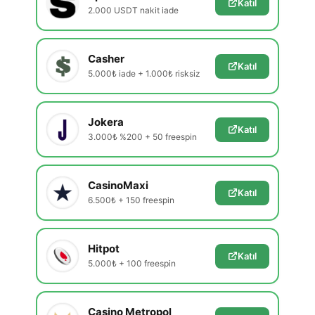
Katıl
2.000 USDT nakit iade
Casher
Katıl
5.000₺ iade + 1.000₺ risksiz
Jokera
Katıl
3.000₺ %200 + 50 freespin
CasinoMaxi
Katıl
6.500₺ + 150 freespin
Hitpot
Katıl
5.000₺ + 100 freespin
Casino Metropol