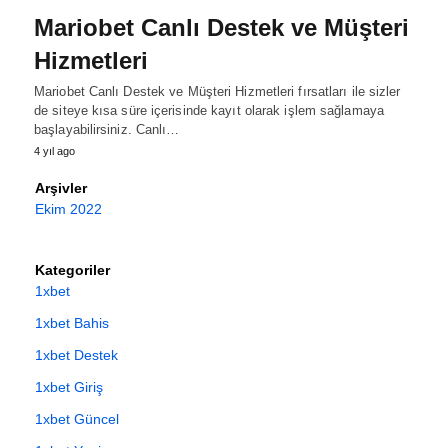
Mariobet Canlı Destek ve Müşteri
Hizmetleri
Mariobet Canlı Destek ve Müşteri Hizmetleri fırsatları ile sizler
de siteye kısa süre içerisinde kayıt olarak işlem sağlamaya
başlayabilirsiniz. Canlı…
4 yıl ago
Arşivler
Ekim 2022
Kategoriler
1xbet
1xbet Bahis
1xbet Destek
1xbet Giriş
1xbet Güncel