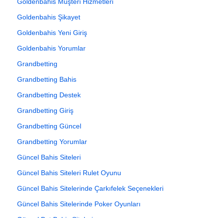
Goldenbahis Müşteri Hizmetleri
Goldenbahis Şikayet
Goldenbahis Yeni Giriş
Goldenbahis Yorumlar
Grandbetting
Grandbetting Bahis
Grandbetting Destek
Grandbetting Giriş
Grandbetting Güncel
Grandbetting Yorumlar
Güncel Bahis Siteleri
Güncel Bahis Siteleri Rulet Oyunu
Güncel Bahis Sitelerinde Çarkıfelek Seçenekleri
Güncel Bahis Sitelerinde Poker Oyunları