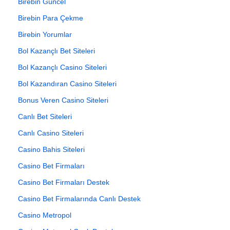
Birebin Güncel
Birebin Para Çekme
Birebin Yorumlar
Bol Kazançlı Bet Siteleri
Bol Kazançlı Casino Siteleri
Bol Kazandıran Casino Siteleri
Bonus Veren Casino Siteleri
Canlı Bet Siteleri
Canlı Casino Siteleri
Casino Bahis Siteleri
Casino Bet Firmaları
Casino Bet Firmaları Destek
Casino Bet Firmalarında Canlı Destek
Casino Metropol