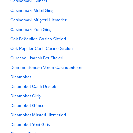
Casinomaxi Güncel
Casinomaxi Mobil Giriş
Casinomaxi Müşteri Hizmetleri
Casinomaxi Yeni Giriş
Çok Beğenilen Casino Siteleri
Çok Popüler Canlı Casino Siteleri
Curacao Lisanslı Bet Siteleri
Deneme Bonusu Veren Casino Siteleri
Dinamobet
Dinamobet Canlı Destek
Dinamobet Giriş
Dinamobet Güncel
Dinamobet Müşteri Hizmetleri
Dinamobet Yeni Giriş