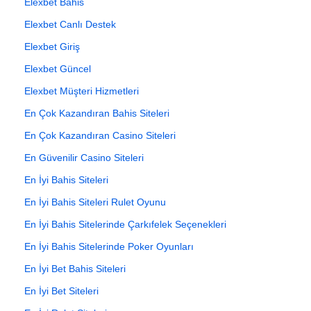
Elexbet Bahis
Elexbet Canlı Destek
Elexbet Giriş
Elexbet Güncel
Elexbet Müşteri Hizmetleri
En Çok Kazandıran Bahis Siteleri
En Çok Kazandıran Casino Siteleri
En Güvenilir Casino Siteleri
En İyi Bahis Siteleri
En İyi Bahis Siteleri Rulet Oyunu
En İyi Bahis Sitelerinde Çarkıfelek Seçenekleri
En İyi Bahis Sitelerinde Poker Oyunları
En İyi Bet Bahis Siteleri
En İyi Bet Siteleri