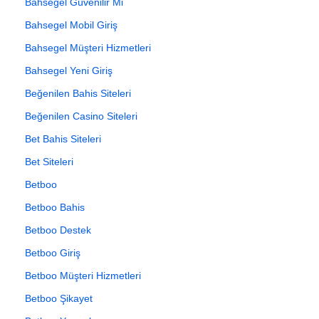
Bahsegel Güvenilir Mi
Bahsegel Mobil Giriş
Bahsegel Müşteri Hizmetleri
Bahsegel Yeni Giriş
Beğenilen Bahis Siteleri
Beğenilen Casino Siteleri
Bet Bahis Siteleri
Bet Siteleri
Betboo
Betboo Bahis
Betboo Destek
Betboo Giriş
Betboo Müşteri Hizmetleri
Betboo Şikayet