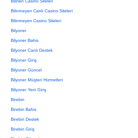
Bilinen Casino Siteleri
Bilinmeyen Canlı Casino Siteleri
Bilinmeyen Casino Siteleri
Bilyoner
Bilyoner Bahis
Bilyoner Canlı Destek
Bilyoner Giriş
Bilyoner Güncel
Bilyoner Müşteri Hizmetleri
Bilyoner Yeni Giriş
Birebin
Birebin Bahis
Birebin Destek
Birebin Giriş