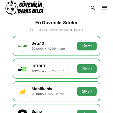
En Güvenilir Siteler
Yeni kampanya ve bonusları incele
Type
Bets10
your
Katıl
searc
20.000₺ + %300 kripto
query
and
hit
enter:
JETBET
Katıl
%325 kripto + 20.000₺
Mobilbahis
Katıl
20.000₺ + %225 kripto
Spino