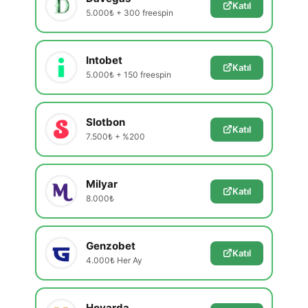
Katıl
5.000₺ + 300 freespin
Intobet
Katıl
5.000₺ + 150 freespin
Slotbon
Katıl
7.500₺ + %200
Milyar
Katıl
8.000₺
Genzobet
Katıl
4.000₺ Her Ay
Hovarda