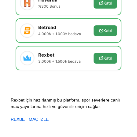
Katıl
%300 Bonus
Betroad
Katıl
4.000₺ + 1.000₺ bedava
Rexbet
Katıl
3.000₺ + 1.500₺ bedava
Rexbet için hazırlanmış bu platform, spor severlere canlı
maç yayınlarına hızlı ve güvenilir erişim sağlar.
REXBET MAÇ İZLE