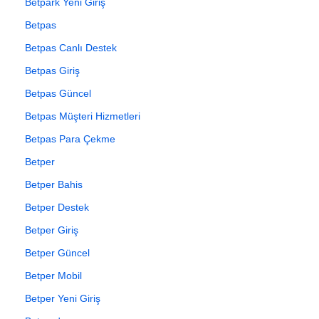
Betpark Yeni Giriş
Betpas
Betpas Canlı Destek
Betpas Giriş
Betpas Güncel
Betpas Müşteri Hizmetleri
Betpas Para Çekme
Betper
Betper Bahis
Betper Destek
Betper Giriş
Betper Güncel
Betper Mobil
Betper Yeni Giriş