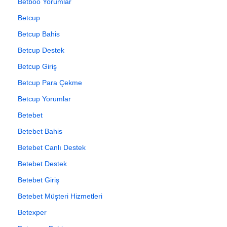
Betboo Yorumlar
Betcup
Betcup Bahis
Betcup Destek
Betcup Giriş
Betcup Para Çekme
Betcup Yorumlar
Betebet
Betebet Bahis
Betebet Canlı Destek
Betebet Destek
Betebet Giriş
Betebet Müşteri Hizmetleri
Betexper