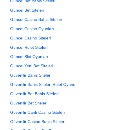
Güncel Bet Bahis Siteleri
Güncel Bet Siteleri
Güncel Casino Bahis Siteleri
Güncel Casino Oyunları
Güncel Casino Siteleri
Güncel Rulet Siteleri
Güncel Slot Oyunları
Güncel Yeni Bet Siteleri
Güvenilir Bahis Siteleri
Güvenilir Bahis Siteleri Rulet Oyunu
Güvenilir Bet Bahis Siteleri
Güvenilir Bet Siteleri
Güvenilir Canlı Casino Siteleri
Güvenilir Casino Bahis Siteleri