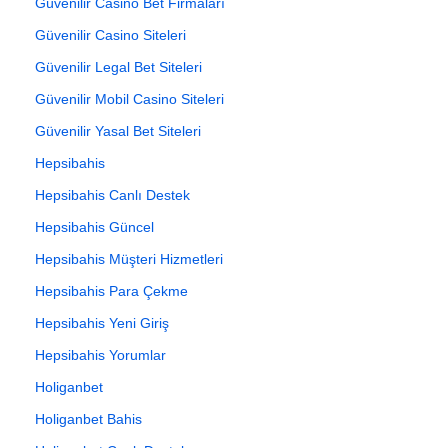
Güvenilir Casino Bet Firmaları
Güvenilir Casino Siteleri
Güvenilir Legal Bet Siteleri
Güvenilir Mobil Casino Siteleri
Güvenilir Yasal Bet Siteleri
Hepsibahis
Hepsibahis Canlı Destek
Hepsibahis Güncel
Hepsibahis Müşteri Hizmetleri
Hepsibahis Para Çekme
Hepsibahis Yeni Giriş
Hepsibahis Yorumlar
Holiganbet
Holiganbet Bahis