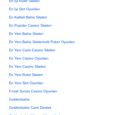
En İyi Rulet Siteleri
En İyi Slot Oyunları
En Kaliteli Bahis Siteleri
En Popüler Casino Siteleri
En Yeni Bahis Siteleri
En Yeni Bahis Sitelerinde Poker Oyunları
En Yeni Canlı Casino Siteleri
En Yeni Casino Oyunları
En Yeni Casino Siteleri
En Yeni Rulet Siteleri
En Yeni Slot Oyunları
Fırsat Sunan Casino Oyunları
Goldenbahis
Goldenbahis Canlı Destek