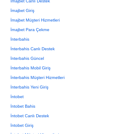
İmajbet Canlı Destek
İmajbet Giriş
İmajbet Müşteri Hizmetleri
İmajbet Para Çekme
İnterbahis
İnterbahis Canlı Destek
İnterbahis Güncel
İnterbahis Mobil Giriş
İnterbahis Müşteri Hizmetleri
İnterbahis Yeni Giriş
İntobet
İntobet Bahis
İntobet Canlı Destek
İntobet Giriş