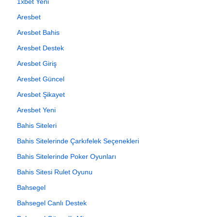
1xbet Yeni
Aresbet
Aresbet Bahis
Aresbet Destek
Aresbet Giriş
Aresbet Güncel
Aresbet Şikayet
Aresbet Yeni
Bahis Siteleri
Bahis Sitelerinde Çarkıfelek Seçenekleri
Bahis Sitelerinde Poker Oyunları
Bahis Sitesi Rulet Oyunu
Bahsegel
Bahsegel Canlı Destek