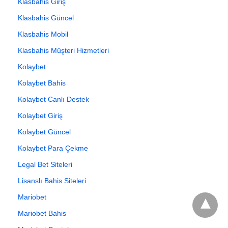
Klasbahis Giriş
Klasbahis Güncel
Klasbahis Mobil
Klasbahis Müşteri Hizmetleri
Kolaybet
Kolaybet Bahis
Kolaybet Canlı Destek
Kolaybet Giriş
Kolaybet Güncel
Kolaybet Para Çekme
Legal Bet Siteleri
Lisanslı Bahis Siteleri
Mariobet
Mariobet Bahis