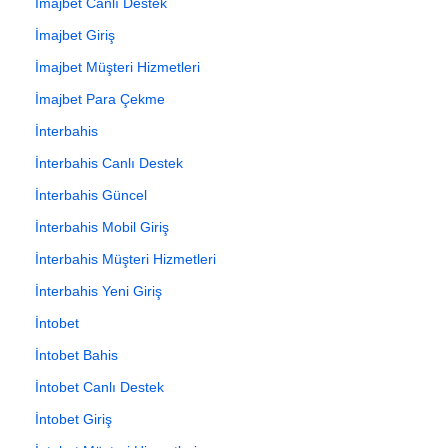
İmajbet Canlı Destek
İmajbet Giriş
İmajbet Müşteri Hizmetleri
İmajbet Para Çekme
İnterbahis
İnterbahis Canlı Destek
İnterbahis Güncel
İnterbahis Mobil Giriş
İnterbahis Müşteri Hizmetleri
İnterbahis Yeni Giriş
İntobet
İntobet Bahis
İntobet Canlı Destek
İntobet Giriş