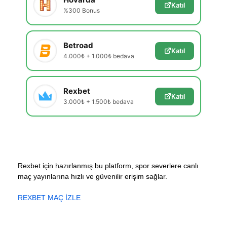
Katıl
%300 Bonus
Betroad
Katıl
4.000₺ + 1.000₺ bedava
Rexbet
Katıl
3.000₺ + 1.500₺ bedava
Rexbet için hazırlanmış bu platform, spor severlere canlı
maç yayınlarına hızlı ve güvenilir erişim sağlar.
REXBET MAÇ İZLE