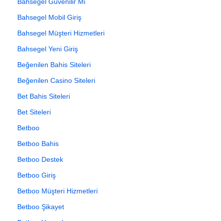
Bahsegel Güvenilir Mi
Bahsegel Mobil Giriş
Bahsegel Müşteri Hizmetleri
Bahsegel Yeni Giriş
Beğenilen Bahis Siteleri
Beğenilen Casino Siteleri
Bet Bahis Siteleri
Bet Siteleri
Betboo
Betboo Bahis
Betboo Destek
Betboo Giriş
Betboo Müşteri Hizmetleri
Betboo Şikayet