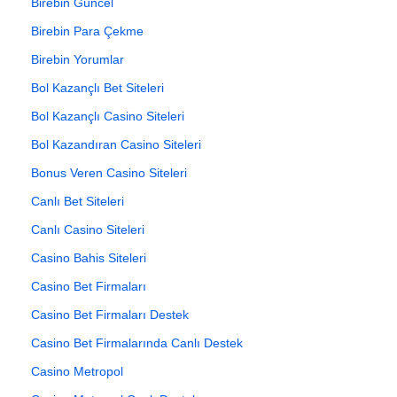
Birebin Güncel
Birebin Para Çekme
Birebin Yorumlar
Bol Kazançlı Bet Siteleri
Bol Kazançlı Casino Siteleri
Bol Kazandıran Casino Siteleri
Bonus Veren Casino Siteleri
Canlı Bet Siteleri
Canlı Casino Siteleri
Casino Bahis Siteleri
Casino Bet Firmaları
Casino Bet Firmaları Destek
Casino Bet Firmalarında Canlı Destek
Casino Metropol