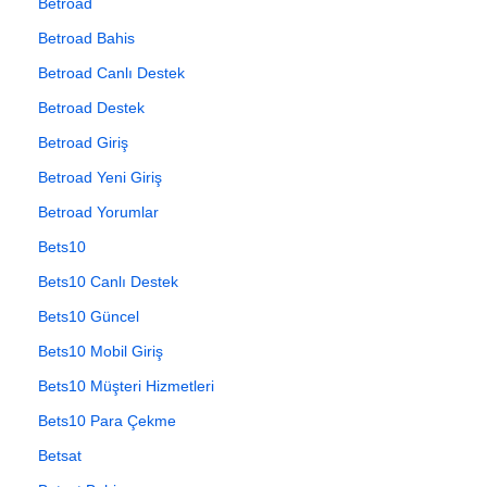
Betroad
Betroad Bahis
Betroad Canlı Destek
Betroad Destek
Betroad Giriş
Betroad Yeni Giriş
Betroad Yorumlar
Bets10
Bets10 Canlı Destek
Bets10 Güncel
Bets10 Mobil Giriş
Bets10 Müşteri Hizmetleri
Bets10 Para Çekme
Betsat