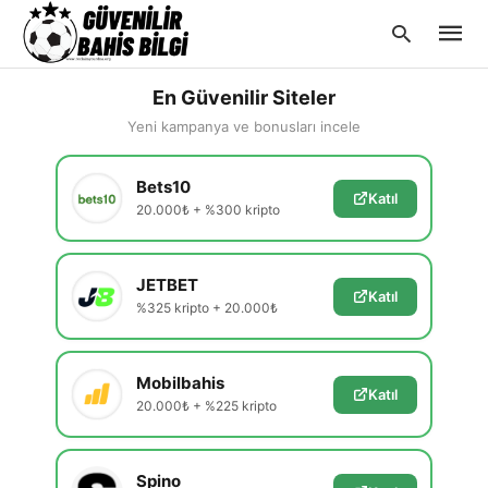
En Güvenilir Siteler
Yeni kampanya ve bonusları incele
Type
Bets10
your
Katıl
searc
20.000₺ + %300 kripto
query
and
hit
enter:
JETBET
Katıl
%325 kripto + 20.000₺
Mobilbahis
Katıl
20.000₺ + %225 kripto
Spino