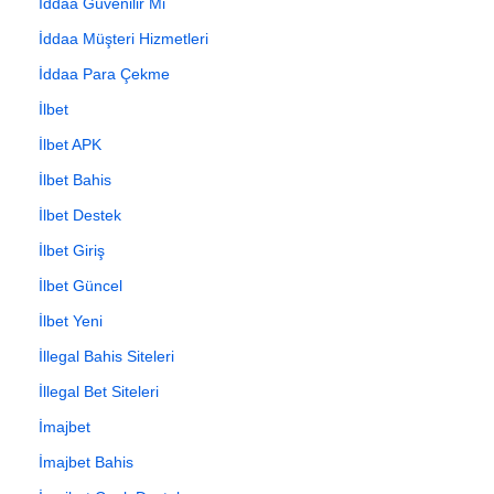
İddaa Güvenilir Mi
İddaa Müşteri Hizmetleri
İddaa Para Çekme
İlbet
İlbet APK
İlbet Bahis
İlbet Destek
İlbet Giriş
İlbet Güncel
İlbet Yeni
İllegal Bahis Siteleri
İllegal Bet Siteleri
İmajbet
İmajbet Bahis