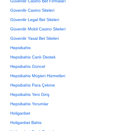
Güvenilir Casino Bet Firmaları
Güvenilir Casino Siteleri
Güvenilir Legal Bet Siteleri
Güvenilir Mobil Casino Siteleri
Güvenilir Yasal Bet Siteleri
Hepsibahis
Hepsibahis Canlı Destek
Hepsibahis Güncel
Hepsibahis Müşteri Hizmetleri
Hepsibahis Para Çekme
Hepsibahis Yeni Giriş
Hepsibahis Yorumlar
Holiganbet
Holiganbet Bahis