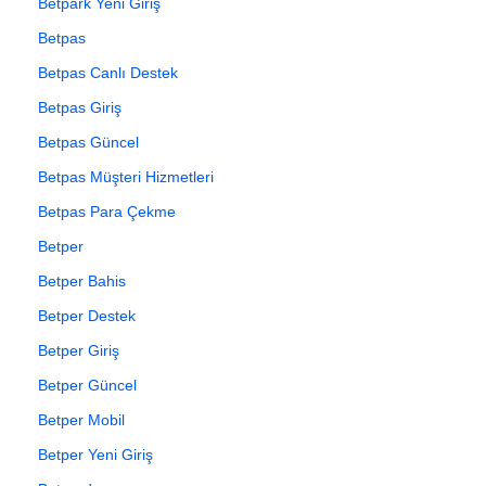
Betpark Yeni Giriş
Betpas
Betpas Canlı Destek
Betpas Giriş
Betpas Güncel
Betpas Müşteri Hizmetleri
Betpas Para Çekme
Betper
Betper Bahis
Betper Destek
Betper Giriş
Betper Güncel
Betper Mobil
Betper Yeni Giriş