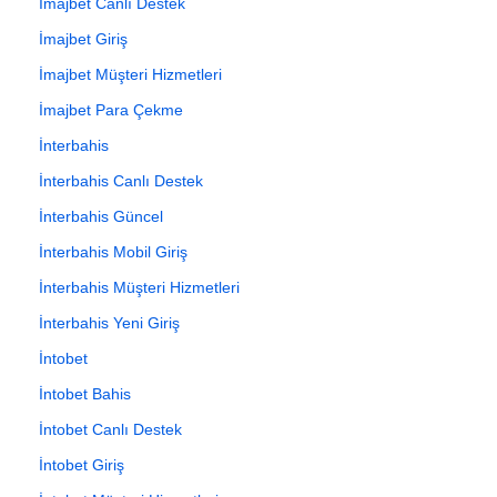
İmajbet Canlı Destek
İmajbet Giriş
İmajbet Müşteri Hizmetleri
İmajbet Para Çekme
İnterbahis
İnterbahis Canlı Destek
İnterbahis Güncel
İnterbahis Mobil Giriş
İnterbahis Müşteri Hizmetleri
İnterbahis Yeni Giriş
İntobet
İntobet Bahis
İntobet Canlı Destek
İntobet Giriş