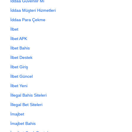
İddaa Güvenilir Mi
İddaa Müşteri Hizmetleri
İddaa Para Çekme
İlbet
İlbet APK
İlbet Bahis
İlbet Destek
İlbet Giriş
İlbet Güncel
İlbet Yeni
İllegal Bahis Siteleri
İllegal Bet Siteleri
İmajbet
İmajbet Bahis