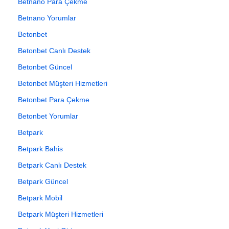
Betnano Para Çekme
Betnano Yorumlar
Betonbet
Betonbet Canlı Destek
Betonbet Güncel
Betonbet Müşteri Hizmetleri
Betonbet Para Çekme
Betonbet Yorumlar
Betpark
Betpark Bahis
Betpark Canlı Destek
Betpark Güncel
Betpark Mobil
Betpark Müşteri Hizmetleri