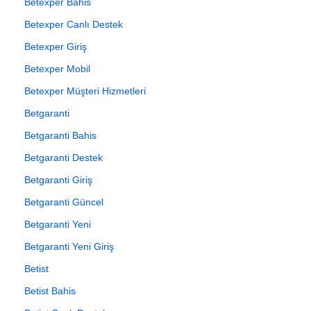
Betexper Bahis
Betexper Canlı Destek
Betexper Giriş
Betexper Mobil
Betexper Müşteri Hizmetleri
Betgaranti
Betgaranti Bahis
Betgaranti Destek
Betgaranti Giriş
Betgaranti Güncel
Betgaranti Yeni
Betgaranti Yeni Giriş
Betist
Betist Bahis