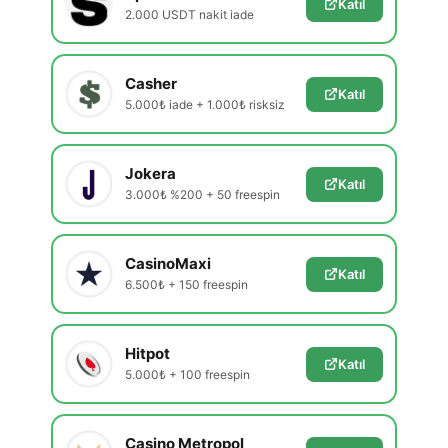
Katıl
2.000 USDT nakit iade
Casher
Katıl
5.000₺ iade + 1.000₺ risksiz
Jokera
Katıl
3.000₺ %200 + 50 freespin
CasinoMaxi
Katıl
6.500₺ + 150 freespin
Hitpot
Katıl
5.000₺ + 100 freespin
Casino Metropol