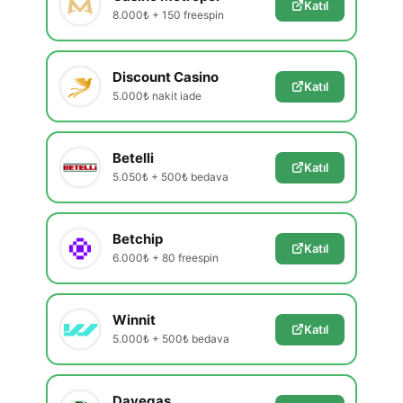
Katıl
8.000₺ + 150 freespin
Discount Casino
Katıl
5.000₺ nakit iade
Betelli
Katıl
5.050₺ + 500₺ bedava
Betchip
Katıl
6.000₺ + 80 freespin
Winnit
Katıl
5.000₺ + 500₺ bedava
Davegas