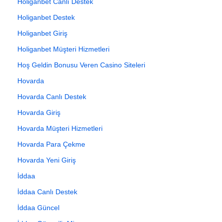
Holiganbet Canlı Destek
Holiganbet Destek
Holiganbet Giriş
Holiganbet Müşteri Hizmetleri
Hoş Geldin Bonusu Veren Casino Siteleri
Hovarda
Hovarda Canlı Destek
Hovarda Giriş
Hovarda Müşteri Hizmetleri
Hovarda Para Çekme
Hovarda Yeni Giriş
İddaa
İddaa Canlı Destek
İddaa Güncel