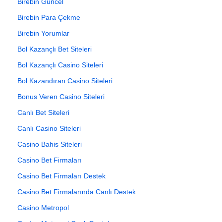
Birebin Güncel
Birebin Para Çekme
Birebin Yorumlar
Bol Kazançlı Bet Siteleri
Bol Kazançlı Casino Siteleri
Bol Kazandıran Casino Siteleri
Bonus Veren Casino Siteleri
Canlı Bet Siteleri
Canlı Casino Siteleri
Casino Bahis Siteleri
Casino Bet Firmaları
Casino Bet Firmaları Destek
Casino Bet Firmalarında Canlı Destek
Casino Metropol