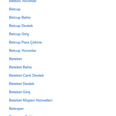
Betboo Yorumlar
Betcup
Betcup Bahis
Betcup Destek
Betcup Giriş
Betcup Para Çekme
Betcup Yorumlar
Betebet
Betebet Bahis
Betebet Canlı Destek
Betebet Destek
Betebet Giriş
Betebet Müşteri Hizmetleri
Betexper