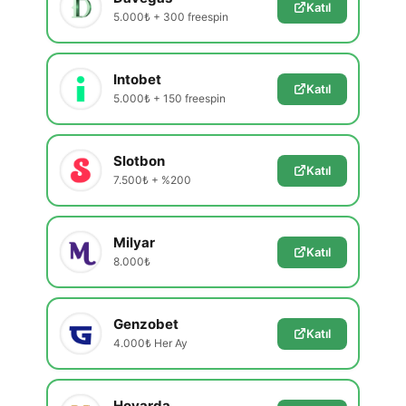
Katıl
5.000₺ + 300 freespin
Intobet
Katıl
5.000₺ + 150 freespin
Slotbon
Katıl
7.500₺ + %200
Milyar
Katıl
8.000₺
Genzobet
Katıl
4.000₺ Her Ay
Hovarda