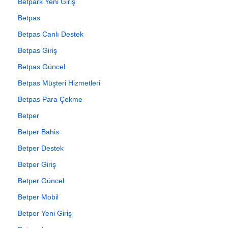
Betpark Yeni Giriş
Betpas
Betpas Canlı Destek
Betpas Giriş
Betpas Güncel
Betpas Müşteri Hizmetleri
Betpas Para Çekme
Betper
Betper Bahis
Betper Destek
Betper Giriş
Betper Güncel
Betper Mobil
Betper Yeni Giriş