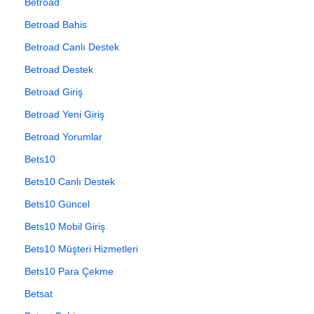
Betroad
Betroad Bahis
Betroad Canlı Destek
Betroad Destek
Betroad Giriş
Betroad Yeni Giriş
Betroad Yorumlar
Bets10
Bets10 Canlı Destek
Bets10 Güncel
Bets10 Mobil Giriş
Bets10 Müşteri Hizmetleri
Bets10 Para Çekme
Betsat