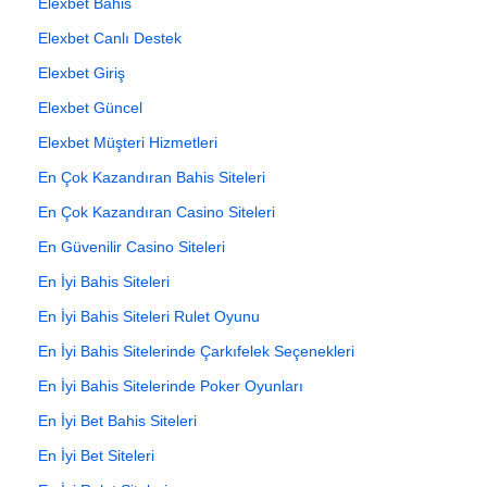
Elexbet Bahis
Elexbet Canlı Destek
Elexbet Giriş
Elexbet Güncel
Elexbet Müşteri Hizmetleri
En Çok Kazandıran Bahis Siteleri
En Çok Kazandıran Casino Siteleri
En Güvenilir Casino Siteleri
En İyi Bahis Siteleri
En İyi Bahis Siteleri Rulet Oyunu
En İyi Bahis Sitelerinde Çarkıfelek Seçenekleri
En İyi Bahis Sitelerinde Poker Oyunları
En İyi Bet Bahis Siteleri
En İyi Bet Siteleri