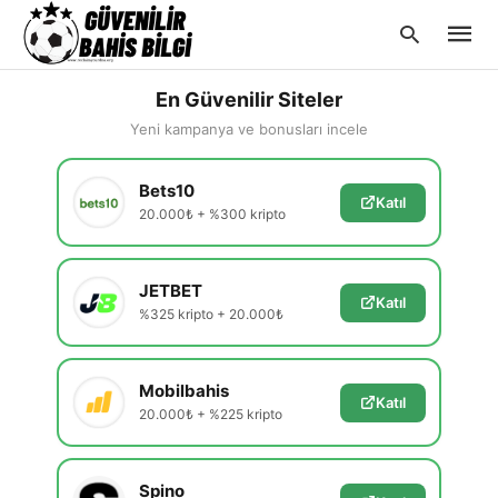
En Güvenilir Siteler
Yeni kampanya ve bonusları incele
Type
Bets10
your
Katıl
searc
20.000₺ + %300 kripto
query
and
hit
enter:
JETBET
Katıl
%325 kripto + 20.000₺
Mobilbahis
Katıl
20.000₺ + %225 kripto
Spino