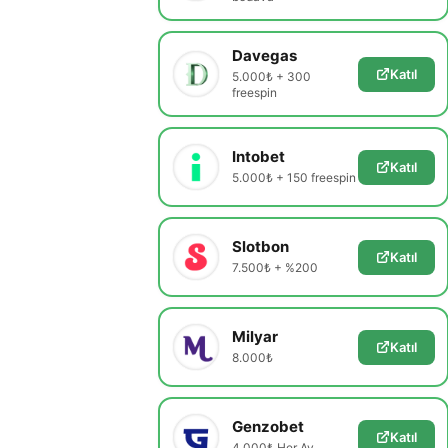
Davegas
Katıl
5.000₺ + 300
freespin
Intobet
Katıl
5.000₺ + 150 freespin
Slotbon
Katıl
7.500₺ + %200
Milyar
Katıl
8.000₺
Genzobet
Katıl
4.000₺ Her Ay