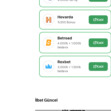
Hovarda
Katıl
%300 Bonus
Betroad
Katıl
4.000₺ + 1.000₺
bedava
Rexbet
Katıl
3.000₺ + 1.500₺
bedava
İlbet Güncel