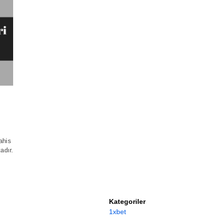
ahis
adır.
Kategoriler
1xbet