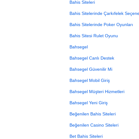
Bahis Siteleri
Bahis Sitelerinde Çarkıfelek Seçene
Bahis Sitelerinde Poker Oyunları
Bahis Sitesi Rulet Oyunu
Bahsegel
Bahsegel Canlı Destek
Bahsegel Güvenilir Mi
Bahsegel Mobil Giriş
Bahsegel Müşteri Hizmetleri
Bahsegel Yeni Giriş
Beğenilen Bahis Siteleri
Beğenilen Casino Siteleri
Bet Bahis Siteleri