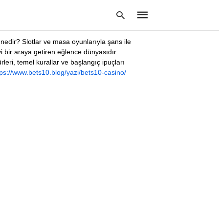
nedir? Slotlar ve masa oyunlarıyla şans ile
iyi bir araya getiren eğlence dünyasıdır.
rleri, temel kurallar ve başlangıç ipuçları
tps://www.bets10.blog/yazi/bets10-casino/
Type
your
search
query
and
hit
enter: