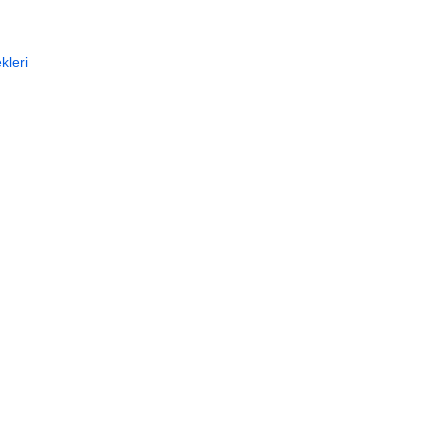
kleri