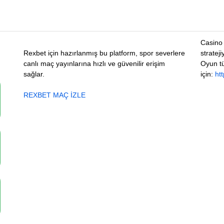
Casino 
Rexbet için hazırlanmış bu platform, spor severlere
stratej
canlı maç yayınlarına hızlı ve güvenilir erişim
Oyun tü
sağlar.
için:
ht
REXBET MAÇ İZLE