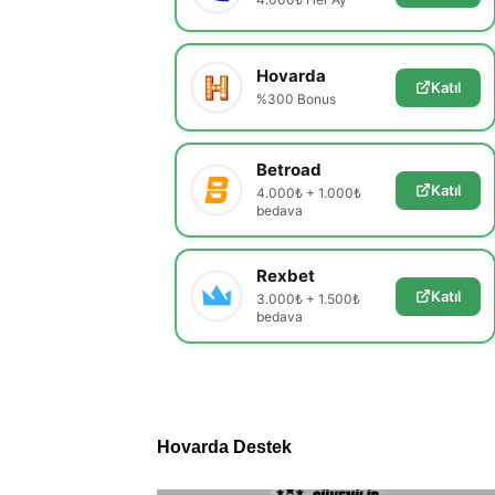
Hovarda
Katıl
%300 Bonus
Betroad
Katıl
4.000₺ + 1.000₺
bedava
Rexbet
Katıl
3.000₺ + 1.500₺
bedava
Hovarda Destek