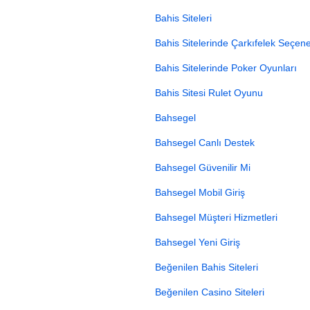
Bahis Siteleri
Bahis Sitelerinde Çarkıfelek Seçene
Bahis Sitelerinde Poker Oyunları
Bahis Sitesi Rulet Oyunu
Bahsegel
Bahsegel Canlı Destek
Bahsegel Güvenilir Mi
Bahsegel Mobil Giriş
Bahsegel Müşteri Hizmetleri
Bahsegel Yeni Giriş
Beğenilen Bahis Siteleri
Beğenilen Casino Siteleri