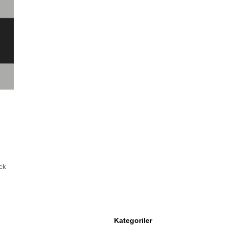
ack
Kategoriler