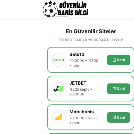
En Güvenilir Siteler
Yeni kampanya ve bonusları incele
Bets10
Katıl
20.000₺ + %300
kripto
JETBET
Katıl
%325 kripto +
20.000₺
Mobilbahis
Katıl
20.000₺ + %225
kripto