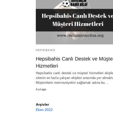
HEPSIBAHIS
Hepsibahis Canlı Destek ve Müşte
Hizmetleri
Hepsibahis canlı destek ve müşteri hizmetleri ekiple
sitenin en fazla çalışan ekipleri arasında yer almakt
Müşterilerin memnuniyetini sağlamak adına bu…
4 yıl ago
Arşivler
Ekim 2022