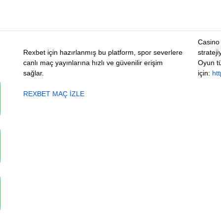
Casino 
Rexbet için hazırlanmış bu platform, spor severlere
stratej
canlı maç yayınlarına hızlı ve güvenilir erişim
Oyun tü
sağlar.
için:
ht
REXBET MAÇ İZLE