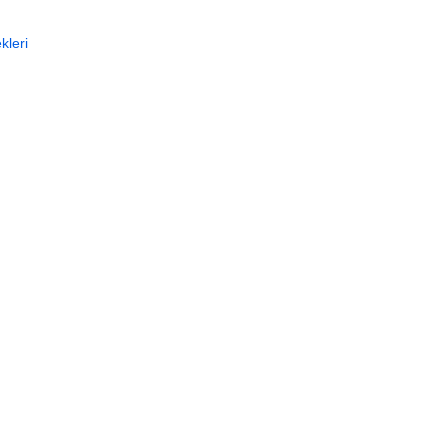
kleri