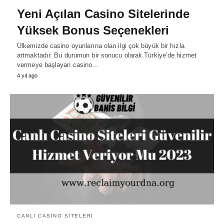
Yeni Açılan Casino Sitelerinde
Yüksek Bonus Seçenekleri
Ülkemizde casino oyunlarına olan ilgi çok büyük bir hızla
artmaktadır. Bu durumun bir sonucu olarak Türkiye’de hizmet
vermeye başlayan casino…
4 yıl ago
CANLI CASINO SITELERI