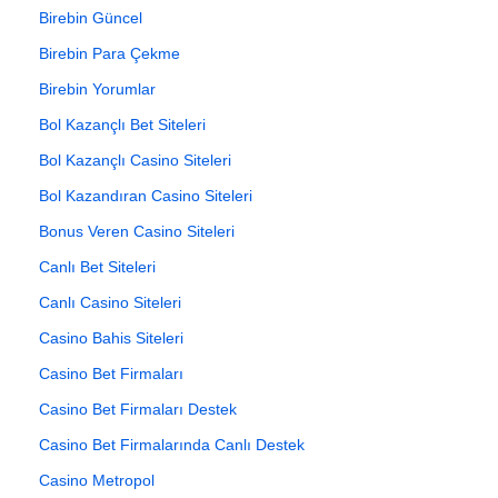
Birebin Güncel
Birebin Para Çekme
Birebin Yorumlar
Bol Kazançlı Bet Siteleri
Bol Kazançlı Casino Siteleri
Bol Kazandıran Casino Siteleri
Bonus Veren Casino Siteleri
Canlı Bet Siteleri
Canlı Casino Siteleri
Casino Bahis Siteleri
Casino Bet Firmaları
Casino Bet Firmaları Destek
Casino Bet Firmalarında Canlı Destek
Casino Metropol