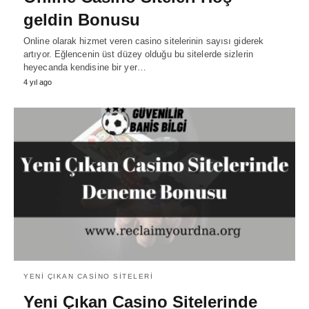
geldin Bonusu
Online olarak hizmet veren casino sitelerinin sayısı giderek
artıyor. Eğlencenin üst düzey olduğu bu sitelerde sizlerin
heyecanda kendisine bir yer…
4 yıl ago
YENI ÇIKAN CASINO SITELERI
Yeni Çıkan Casino Sitelerinde