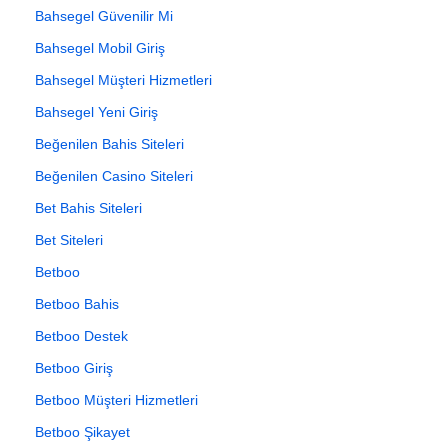
Bahsegel Güvenilir Mi
Bahsegel Mobil Giriş
Bahsegel Müşteri Hizmetleri
Bahsegel Yeni Giriş
Beğenilen Bahis Siteleri
Beğenilen Casino Siteleri
Bet Bahis Siteleri
Bet Siteleri
Betboo
Betboo Bahis
Betboo Destek
Betboo Giriş
Betboo Müşteri Hizmetleri
Betboo Şikayet