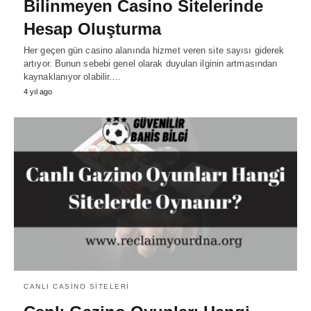
Bilinmeyen Casino Sitelerinde
Hesap Oluşturma
Her geçen gün casino alanında hizmet veren site sayısı giderek
artıyor. Bunun sebebi genel olarak duyulan ilginin artmasından
kaynaklanıyor olabilir.…
4 yıl ago
CANLI CASINO SITELERI