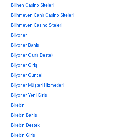
Bilinen Casino Siteleri
Bilinmeyen Canlı Casino Siteleri
Bilinmeyen Casino Siteleri
Bilyoner
Bilyoner Bahis
Bilyoner Canlı Destek
Bilyoner Giriş
Bilyoner Güncel
Bilyoner Müşteri Hizmetleri
Bilyoner Yeni Giriş
Birebin
Birebin Bahis
Birebin Destek
Birebin Giriş