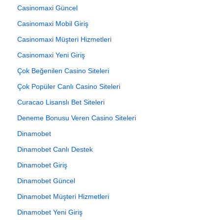
Casinomaxi Güncel
Casinomaxi Mobil Giriş
Casinomaxi Müşteri Hizmetleri
Casinomaxi Yeni Giriş
Çok Beğenilen Casino Siteleri
Çok Popüler Canlı Casino Siteleri
Curacao Lisanslı Bet Siteleri
Deneme Bonusu Veren Casino Siteleri
Dinamobet
Dinamobet Canlı Destek
Dinamobet Giriş
Dinamobet Güncel
Dinamobet Müşteri Hizmetleri
Dinamobet Yeni Giriş