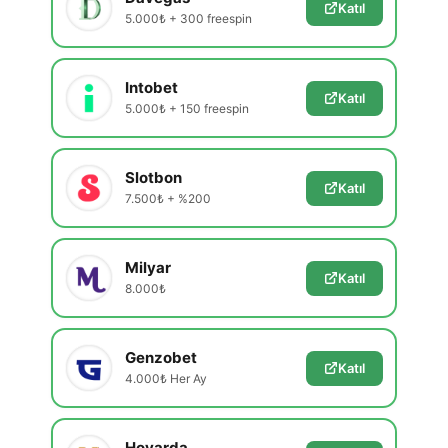
Katıl
5.000₺ + 300 freespin
Intobet
Katıl
5.000₺ + 150 freespin
Slotbon
Katıl
7.500₺ + %200
Milyar
Katıl
8.000₺
Genzobet
Katıl
4.000₺ Her Ay
Hovarda