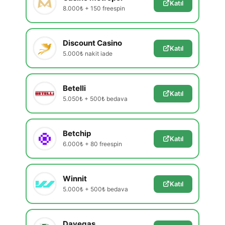
Katıl
8.000₺ + 150 freespin
Discount Casino
Katıl
5.000₺ nakit iade
Betelli
Katıl
5.050₺ + 500₺ bedava
Betchip
Katıl
6.000₺ + 80 freespin
Winnit
Katıl
5.000₺ + 500₺ bedava
Davegas