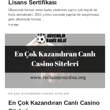
Lisans Sertifikası
Ülkemizde hizmet veren bahis sitelerinin sayısı çok büyük bir
hızla artmaktadır. 2021 yılının sonunda yapılan bir araştırmaya
göre ülkemizde hizmet…
4 yıl ago
EN ÇOK KAZANDIRAN CASINO SITELERI
En Çok Kazandıran Canlı Casino