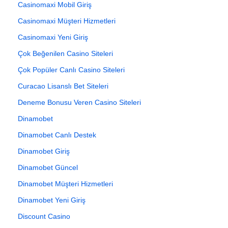
Casinomaxi Mobil Giriş
Casinomaxi Müşteri Hizmetleri
Casinomaxi Yeni Giriş
Çok Beğenilen Casino Siteleri
Çok Popüler Canlı Casino Siteleri
Curacao Lisanslı Bet Siteleri
Deneme Bonusu Veren Casino Siteleri
Dinamobet
Dinamobet Canlı Destek
Dinamobet Giriş
Dinamobet Güncel
Dinamobet Müşteri Hizmetleri
Dinamobet Yeni Giriş
Discount Casino