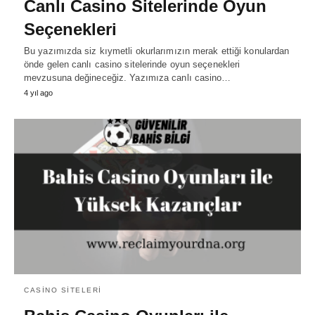
Canlı Casino Sitelerinde Oyun
Seçenekleri
Bu yazımızda siz kıymetli okurlarımızın merak ettiği konulardan
önde gelen canlı casino sitelerinde oyun seçenekleri
mevzusuna değineceğiz. Yazımıza canlı casino…
4 yıl ago
CASINO SITELERI