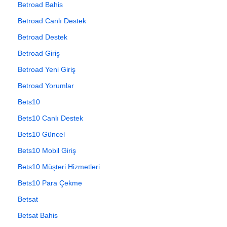
Betroad Bahis
Betroad Canlı Destek
Betroad Destek
Betroad Giriş
Betroad Yeni Giriş
Betroad Yorumlar
Bets10
Bets10 Canlı Destek
Bets10 Güncel
Bets10 Mobil Giriş
Bets10 Müşteri Hizmetleri
Bets10 Para Çekme
Betsat
Betsat Bahis