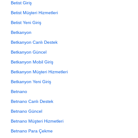
Betist Giriş
Betist Müşteri Hizmetleri
Betist Yeni Giriş
Betkanyon
Betkanyon Canlı Destek
Betkanyon Güncel
Betkanyon Mobil Giriş
Betkanyon Müşteri Hizmetleri
Betkanyon Yeni Giriş
Betnano
Betnano Canlı Destek
Betnano Güncel
Betnano Müşteri Hizmetleri
Betnano Para Çekme