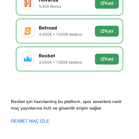
Katıl
%300 Bonus
Betroad
Katıl
4.000₺ + 1.000₺ bedava
Rexbet
Katıl
3.000₺ + 1.500₺ bedava
Rexbet için hazırlanmış bu platform, spor severlere canlı
maç yayınlarına hızlı ve güvenilir erişim sağlar.
REXBET MAÇ İZLE