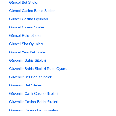
Güncel Bet Siteleri
Güncel Casino Bahis Siteleri
Güncel Casino Oyunları
Güncel Casino Siteleri
Güncel Rulet Siteleri
Güncel Slot Oyunları
Güncel Yeni Bet Siteleri
Güvenilir Bahis Siteleri
Güvenilir Bahis Siteleri Rulet Oyunu
Güvenilir Bet Bahis Siteleri
Güvenilir Bet Siteleri
Güvenilir Canlı Casino Siteleri
Güvenilir Casino Bahis Siteleri
Güvenilir Casino Bet Firmaları