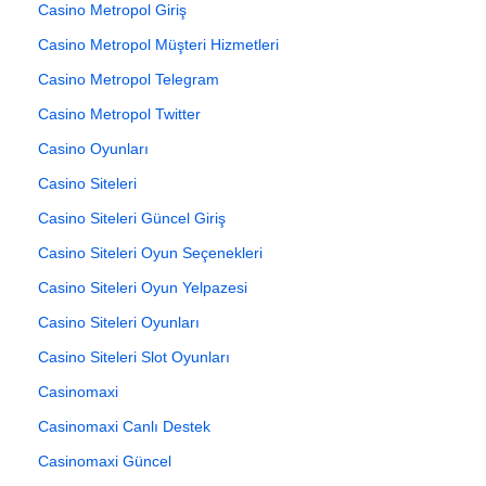
Casino Metropol Giriş
Casino Metropol Müşteri Hizmetleri
Casino Metropol Telegram
Casino Metropol Twitter
Casino Oyunları
Casino Siteleri
Casino Siteleri Güncel Giriş
Casino Siteleri Oyun Seçenekleri
Casino Siteleri Oyun Yelpazesi
Casino Siteleri Oyunları
Casino Siteleri Slot Oyunları
Casinomaxi
Casinomaxi Canlı Destek
Casinomaxi Güncel