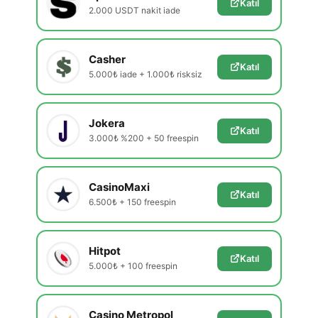
Katıl
2.000 USDT nakit iade
Casher
Katıl
5.000₺ iade + 1.000₺ risksiz
Jokera
Katıl
3.000₺ %200 + 50 freespin
CasinoMaxi
Katıl
6.500₺ + 150 freespin
Hitpot
Katıl
5.000₺ + 100 freespin
Casino Metropol