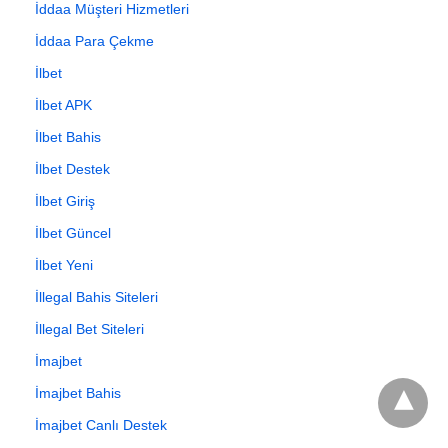
İddaa Müşteri Hizmetleri
İddaa Para Çekme
İlbet
İlbet APK
İlbet Bahis
İlbet Destek
İlbet Giriş
İlbet Güncel
İlbet Yeni
İllegal Bahis Siteleri
İllegal Bet Siteleri
İmajbet
İmajbet Bahis
İmajbet Canlı Destek