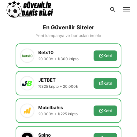
En Güvenilir Siteler
Yeni kampanya ve bonusları incele
Type
Bets10
your
Katıl
searc
20.000₺ + %300 kripto
query
and
hit
enter:
JETBET
Katıl
%325 kripto + 20.000₺
Mobilbahis
Katıl
20.000₺ + %225 kripto
Spino