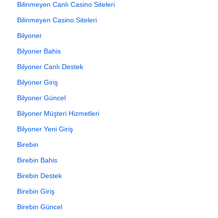
Bilinmeyen Canlı Casino Siteleri
Bilinmeyen Casino Siteleri
Bilyoner
Bilyoner Bahis
Bilyoner Canlı Destek
Bilyoner Giriş
Bilyoner Güncel
Bilyoner Müşteri Hizmetleri
Bilyoner Yeni Giriş
Birebin
Birebin Bahis
Birebin Destek
Birebin Giriş
Birebin Güncel