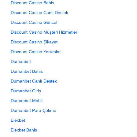
Discount Casino Bahis
Discount Casino Canlı Destek
Discount Casino Güncel
Discount Casino Müşteri Hizmetleri
Discount Casino Şikayet
Discount Casino Yorumlar
Dumanbet
Dumanbet Bahis
Dumanbet Canlı Destek
Dumanbet Giriş
Dumanbet Mobil
Dumanbet Para Çekme
Elexbet
Elexbet Bahis