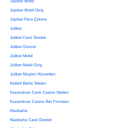
Jojobet Mobil
Jojobet Mobil Giriş
Jojobet Para Çekme
Julibet
Julibet Canlı Destek
Julibet Güncel
Julibet Mobil
Julibet Mobil Giriş
Julibet Müşteri Hizmetleri
Kaliteli Bahis Siteleri
Kazandıran Canlı Casino Siteleri
Kazandıran Casino Bet Firmaları
Klasbahis
Klasbahis Canlı Destek