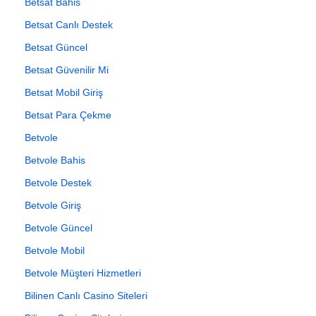
Betsat Bahis
Betsat Canlı Destek
Betsat Güncel
Betsat Güvenilir Mi
Betsat Mobil Giriş
Betsat Para Çekme
Betvole
Betvole Bahis
Betvole Destek
Betvole Giriş
Betvole Güncel
Betvole Mobil
Betvole Müşteri Hizmetleri
Bilinen Canlı Casino Siteleri