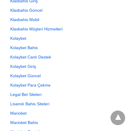
Klasbahis Giriş
Klasbahis Güncel
Klasbahis Mobil
Klasbahis Müşteri Hizmetleri
Kolaybet
Kolaybet Bahis
Kolaybet Canlı Destek
Kolaybet Giriş
Kolaybet Güncel
Kolaybet Para Çekme
Legal Bet Siteleri
Lisanslı Bahis Siteleri
Mariobet
Mariobet Bahis