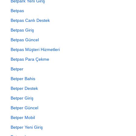
Betpark Yeni Giriş
Betpas
Betpas Canlı Destek
Betpas Giriş
Betpas Güncel
Betpas Müşteri Hizmetleri
Betpas Para Çekme
Betper
Betper Bahis
Betper Destek
Betper Giriş
Betper Güncel
Betper Mobil
Betper Yeni Giriş