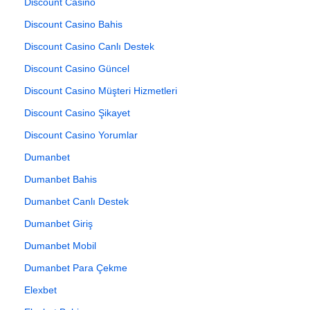
Discount Casino
Discount Casino Bahis
Discount Casino Canlı Destek
Discount Casino Güncel
Discount Casino Müşteri Hizmetleri
Discount Casino Şikayet
Discount Casino Yorumlar
Dumanbet
Dumanbet Bahis
Dumanbet Canlı Destek
Dumanbet Giriş
Dumanbet Mobil
Dumanbet Para Çekme
Elexbet