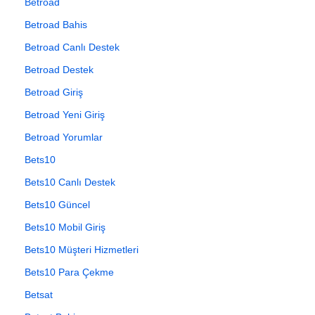
Betroad
Betroad Bahis
Betroad Canlı Destek
Betroad Destek
Betroad Giriş
Betroad Yeni Giriş
Betroad Yorumlar
Bets10
Bets10 Canlı Destek
Bets10 Güncel
Bets10 Mobil Giriş
Bets10 Müşteri Hizmetleri
Bets10 Para Çekme
Betsat