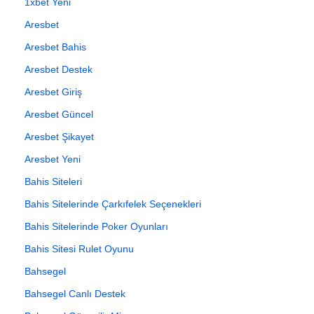
1xbet Yeni
Aresbet
Aresbet Bahis
Aresbet Destek
Aresbet Giriş
Aresbet Güncel
Aresbet Şikayet
Aresbet Yeni
Bahis Siteleri
Bahis Sitelerinde Çarkıfelek Seçenekleri
Bahis Sitelerinde Poker Oyunları
Bahis Sitesi Rulet Oyunu
Bahsegel
Bahsegel Canlı Destek