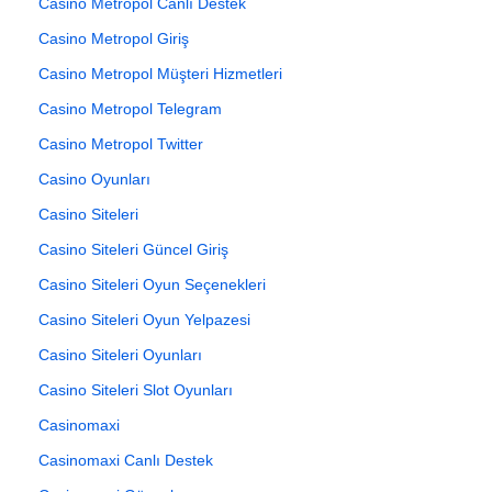
Casino Metropol Canlı Destek
Casino Metropol Giriş
Casino Metropol Müşteri Hizmetleri
Casino Metropol Telegram
Casino Metropol Twitter
Casino Oyunları
Casino Siteleri
Casino Siteleri Güncel Giriş
Casino Siteleri Oyun Seçenekleri
Casino Siteleri Oyun Yelpazesi
Casino Siteleri Oyunları
Casino Siteleri Slot Oyunları
Casinomaxi
Casinomaxi Canlı Destek