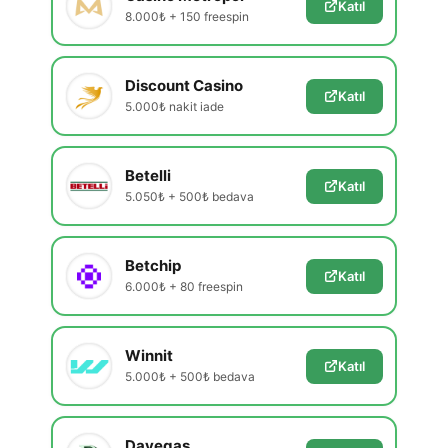
Katıl
8.000₺ + 150 freespin
Discount Casino
Katıl
5.000₺ nakit iade
Betelli
Katıl
5.050₺ + 500₺ bedava
Betchip
Katıl
6.000₺ + 80 freespin
Winnit
Katıl
5.000₺ + 500₺ bedava
Davegas