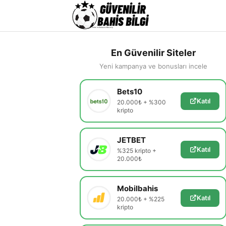
En Güvenilir Siteler
Yeni kampanya ve bonusları incele
Bets10
Katıl
20.000₺ + %300
kripto
JETBET
Katıl
%325 kripto +
20.000₺
Mobilbahis
Katıl
20.000₺ + %225
kripto