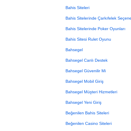
Bahis Siteleri
Bahis Sitelerinde Çarkıfelek Seçene
Bahis Sitelerinde Poker Oyunları
Bahis Sitesi Rulet Oyunu
Bahsegel
Bahsegel Canlı Destek
Bahsegel Güvenilir Mi
Bahsegel Mobil Giriş
Bahsegel Müşteri Hizmetleri
Bahsegel Yeni Giriş
Beğenilen Bahis Siteleri
Beğenilen Casino Siteleri