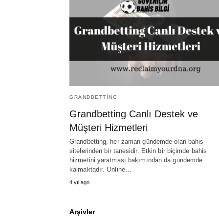
GRANDBETTING
Grandbetting Canlı Destek ve
Müşteri Hizmetleri
Grandbetting, her zaman gündemde olan bahis
sitelerinden bir tanesidir. Etkin bir biçimde bahis
hizmetini yaratması bakımından da gündemde
kalmaktadır. Online…
4 yıl ago
Arşivler