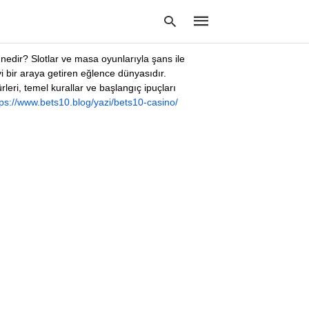
nedir? Slotlar ve masa oyunlarıyla şans ile
iyi bir araya getiren eğlence dünyasıdır.
rleri, temel kurallar ve başlangıç ipuçları
tps://www.bets10.blog/yazi/bets10-casino/
Type
your
search
query
and
hit
enter: