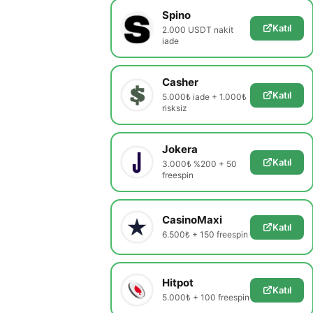
Spino
Katıl
2.000 USDT nakit
iade
Casher
Katıl
5.000₺ iade + 1.000₺
risksiz
Jokera
Katıl
3.000₺ %200 + 50
freespin
CasinoMaxi
Katıl
6.500₺ + 150 freespin
Hitpot
Katıl
5.000₺ + 100 freespin