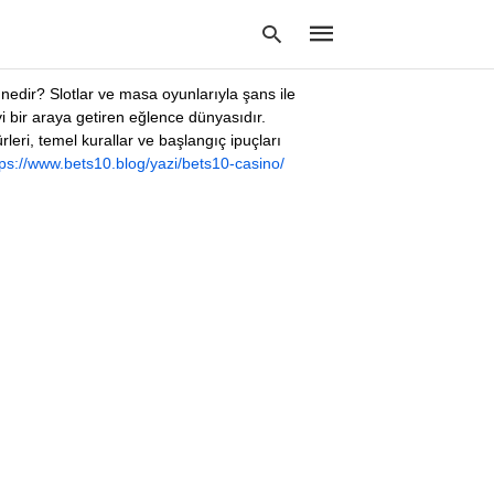
nedir? Slotlar ve masa oyunlarıyla şans ile
iyi bir araya getiren eğlence dünyasıdır.
rleri, temel kurallar ve başlangıç ipuçları
tps://www.bets10.blog/yazi/bets10-casino/
Type
your
search
query
and
hit
enter: