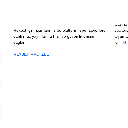
Casino 
Rexbet için hazırlanmış bu platform, spor severlere
stratej
canlı maç yayınlarına hızlı ve güvenilir erişim
Oyun tü
sağlar.
için:
ht
REXBET MAÇ İZLE