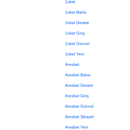
1xbet
1xbet Bahis
1xbet Destek
1xbet Giriş
1xbet Güncel
1xbet Yeni
Aresbet
Aresbet Bahis
Aresbet Destek
Aresbet Giriş
Aresbet Güncel
Aresbet Şikayet
Aresbet Yeni