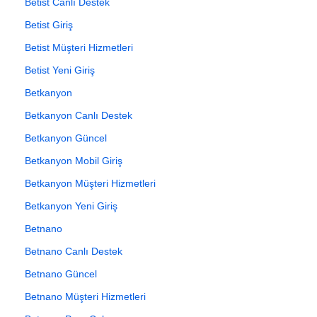
Betist Canlı Destek
Betist Giriş
Betist Müşteri Hizmetleri
Betist Yeni Giriş
Betkanyon
Betkanyon Canlı Destek
Betkanyon Güncel
Betkanyon Mobil Giriş
Betkanyon Müşteri Hizmetleri
Betkanyon Yeni Giriş
Betnano
Betnano Canlı Destek
Betnano Güncel
Betnano Müşteri Hizmetleri