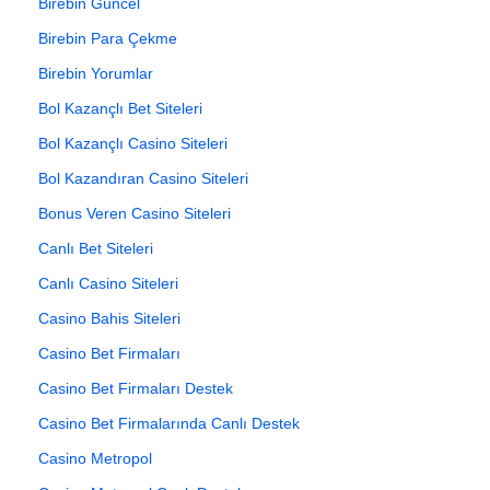
Birebin Güncel
Birebin Para Çekme
Birebin Yorumlar
Bol Kazançlı Bet Siteleri
Bol Kazançlı Casino Siteleri
Bol Kazandıran Casino Siteleri
Bonus Veren Casino Siteleri
Canlı Bet Siteleri
Canlı Casino Siteleri
Casino Bahis Siteleri
Casino Bet Firmaları
Casino Bet Firmaları Destek
Casino Bet Firmalarında Canlı Destek
Casino Metropol