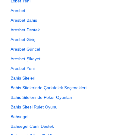
1xbet Yeni
Aresbet
Aresbet Bahis
Aresbet Destek
Aresbet Giriş
Aresbet Güncel
Aresbet Şikayet
Aresbet Yeni
Bahis Siteleri
Bahis Sitelerinde Çarkıfelek Seçenekleri
Bahis Sitelerinde Poker Oyunları
Bahis Sitesi Rulet Oyunu
Bahsegel
Bahsegel Canlı Destek