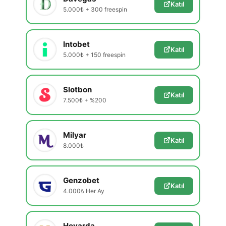
Katıl
5.000₺ + 300 freespin
Intobet
Katıl
5.000₺ + 150 freespin
Slotbon
Katıl
7.500₺ + %200
Milyar
Katıl
8.000₺
Genzobet
Katıl
4.000₺ Her Ay
Hovarda