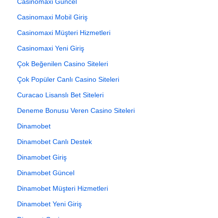
Casinomaxi Güncel
Casinomaxi Mobil Giriş
Casinomaxi Müşteri Hizmetleri
Casinomaxi Yeni Giriş
Çok Beğenilen Casino Siteleri
Çok Popüler Canlı Casino Siteleri
Curacao Lisanslı Bet Siteleri
Deneme Bonusu Veren Casino Siteleri
Dinamobet
Dinamobet Canlı Destek
Dinamobet Giriş
Dinamobet Güncel
Dinamobet Müşteri Hizmetleri
Dinamobet Yeni Giriş