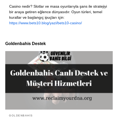
Casino nedir? Slotlar ve masa oyunlarıyla şans ile stratejiyi
bir araya getiren eğlence dünyasıdır. Oyun türleri, temel
kurallar ve başlangıç ipuçları için:
https://www.bets10.blog/yazi/bets10-casino/
Goldenbahis Destek
GOLDENBAHIS