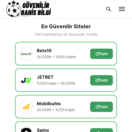
En Güvenilir Siteler
Yeni kampanya ve bonusları incele
Type
Bets10
your
Katıl
searc
20.000₺ + %300 kripto
query
and
hit
enter:
JETBET
Katıl
%325 kripto + 20.000₺
Mobilbahis
Katıl
20.000₺ + %225 kripto
Spino