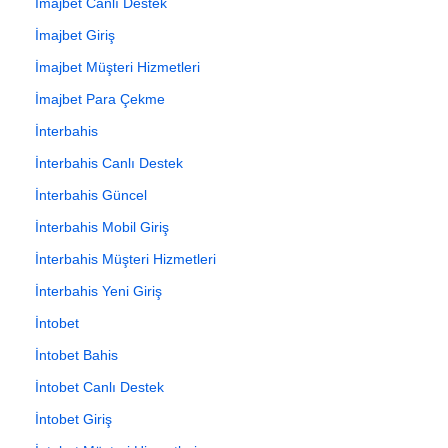
İmajbet Canlı Destek
İmajbet Giriş
İmajbet Müşteri Hizmetleri
İmajbet Para Çekme
İnterbahis
İnterbahis Canlı Destek
İnterbahis Güncel
İnterbahis Mobil Giriş
İnterbahis Müşteri Hizmetleri
İnterbahis Yeni Giriş
İntobet
İntobet Bahis
İntobet Canlı Destek
İntobet Giriş