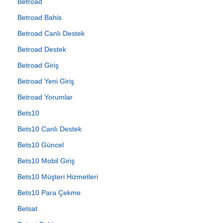
Betroad
Betroad Bahis
Betroad Canlı Destek
Betroad Destek
Betroad Giriş
Betroad Yeni Giriş
Betroad Yorumlar
Bets10
Bets10 Canlı Destek
Bets10 Güncel
Bets10 Mobil Giriş
Bets10 Müşteri Hizmetleri
Bets10 Para Çekme
Betsat