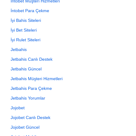
İntobet Müşteri Hizmetleri
İntobet Para Çekme
İyi Bahis Siteleri
İyi Bet Siteleri
İyi Rulet Siteleri
Jetbahis
Jetbahis Canlı Destek
Jetbahis Güncel
Jetbahis Müşteri Hizmetleri
Jetbahis Para Çekme
Jetbahis Yorumlar
Jojobet
Jojobet Canlı Destek
Jojobet Güncel