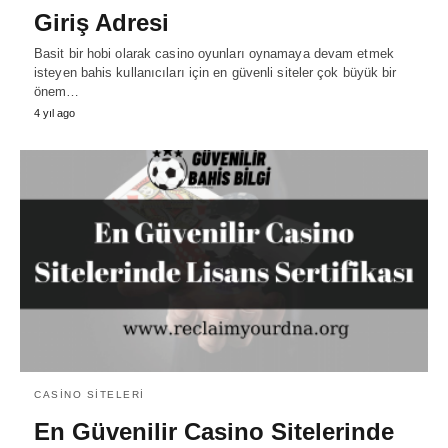
Giriş Adresi
Basit bir hobi olarak casino oyunları oynamaya devam etmek
isteyen bahis kullanıcıları için en güvenli siteler çok büyük bir
önem…
4 yıl ago
CASINO SITELERI
En Güvenilir Casino Sitelerinde