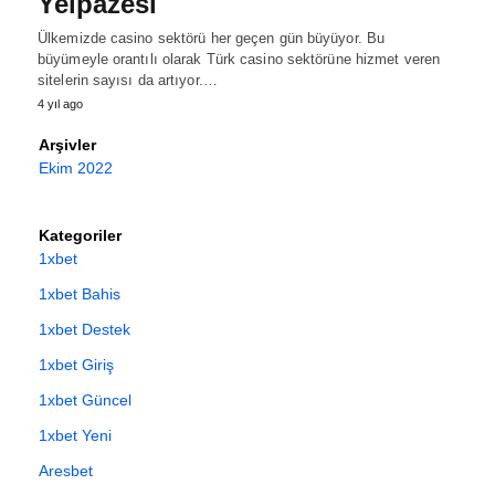
Yelpazesi
Ülkemizde casino sektörü her geçen gün büyüyor. Bu
büyümeyle orantılı olarak Türk casino sektörüne hizmet veren
sitelerin sayısı da artıyor.…
4 yıl ago
Arşivler
Ekim 2022
Kategoriler
1xbet
1xbet Bahis
1xbet Destek
1xbet Giriş
1xbet Güncel
1xbet Yeni
Aresbet