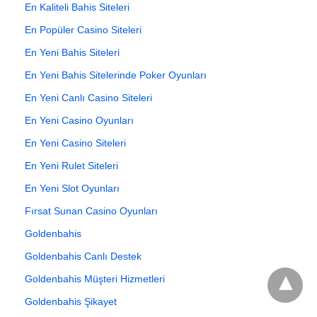
En Kaliteli Bahis Siteleri
En Popüler Casino Siteleri
En Yeni Bahis Siteleri
En Yeni Bahis Sitelerinde Poker Oyunları
En Yeni Canlı Casino Siteleri
En Yeni Casino Oyunları
En Yeni Casino Siteleri
En Yeni Rulet Siteleri
En Yeni Slot Oyunları
Fırsat Sunan Casino Oyunları
Goldenbahis
Goldenbahis Canlı Destek
Goldenbahis Müşteri Hizmetleri
Goldenbahis Şikayet