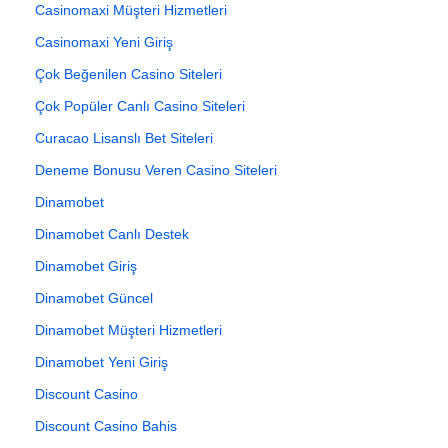
Casinomaxi Müşteri Hizmetleri
Casinomaxi Yeni Giriş
Çok Beğenilen Casino Siteleri
Çok Popüler Canlı Casino Siteleri
Curacao Lisanslı Bet Siteleri
Deneme Bonusu Veren Casino Siteleri
Dinamobet
Dinamobet Canlı Destek
Dinamobet Giriş
Dinamobet Güncel
Dinamobet Müşteri Hizmetleri
Dinamobet Yeni Giriş
Discount Casino
Discount Casino Bahis