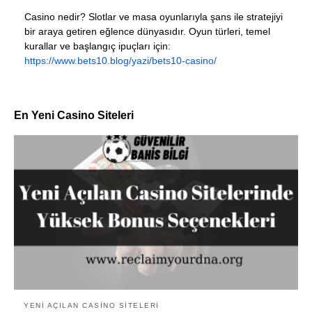
Casino nedir? Slotlar ve masa oyunlarıyla şans ile stratejiyi
bir araya getiren eğlence dünyasıdır. Oyun türleri, temel
kurallar ve başlangıç ipuçları için:
https://www.bets10.blog/yazi/bets10-casino/
En Yeni Casino Siteleri
YENI AÇILAN CASINO SITELERI