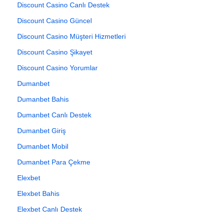
Discount Casino Canlı Destek
Discount Casino Güncel
Discount Casino Müşteri Hizmetleri
Discount Casino Şikayet
Discount Casino Yorumlar
Dumanbet
Dumanbet Bahis
Dumanbet Canlı Destek
Dumanbet Giriş
Dumanbet Mobil
Dumanbet Para Çekme
Elexbet
Elexbet Bahis
Elexbet Canlı Destek