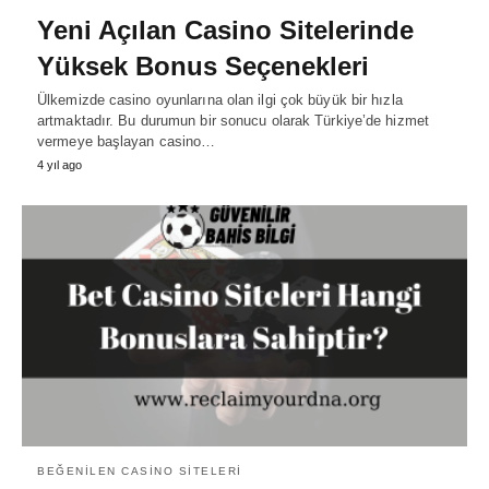
Yeni Açılan Casino Sitelerinde
Yüksek Bonus Seçenekleri
Ülkemizde casino oyunlarına olan ilgi çok büyük bir hızla
artmaktadır. Bu durumun bir sonucu olarak Türkiye’de hizmet
vermeye başlayan casino…
4 yıl ago
BEĞENILEN CASINO SITELERI