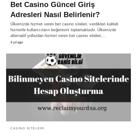
Bet Casino Güncel Giriş
Adresleri Nasıl Belirlenir?
Ülkemizde hizmet veren bet casino siteleri, verdikleri kaliteli
hizmetle kullanıcıların beğenisini toplamaktadır. Ülkemizde
alternatif yollardan hizmet veren bet casino siteleri,…
4 yıl ago
CASINO SITELERI