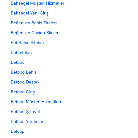
Bahsegel Müşteri Hizmetleri
Bahsegel Yeni Giriş
Beğenilen Bahis Siteleri
Beğenilen Casino Siteleri
Bet Bahis Siteleri
Bet Siteleri
Betboo
Betboo Bahis
Betboo Destek
Betboo Giriş
Betboo Müşteri Hizmetleri
Betboo Şikayet
Betboo Yorumlar
Betcup