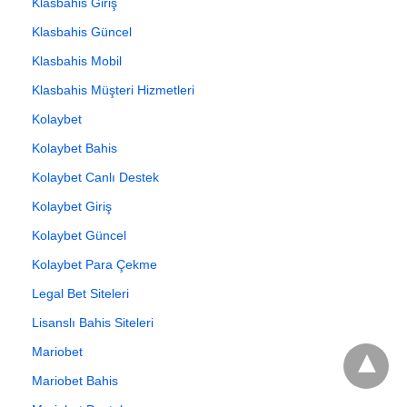
Klasbahis Giriş
Klasbahis Güncel
Klasbahis Mobil
Klasbahis Müşteri Hizmetleri
Kolaybet
Kolaybet Bahis
Kolaybet Canlı Destek
Kolaybet Giriş
Kolaybet Güncel
Kolaybet Para Çekme
Legal Bet Siteleri
Lisanslı Bahis Siteleri
Mariobet
Mariobet Bahis