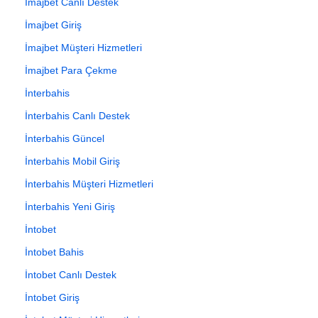
İmajbet Canlı Destek
İmajbet Giriş
İmajbet Müşteri Hizmetleri
İmajbet Para Çekme
İnterbahis
İnterbahis Canlı Destek
İnterbahis Güncel
İnterbahis Mobil Giriş
İnterbahis Müşteri Hizmetleri
İnterbahis Yeni Giriş
İntobet
İntobet Bahis
İntobet Canlı Destek
İntobet Giriş