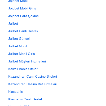
Jojobet Mobil
Jojobet Mobil Giriş
Jojobet Para Çekme
Julibet
Julibet Canlı Destek
Julibet Güncel
Julibet Mobil
Julibet Mobil Giriş
Julibet Müşteri Hizmetleri
Kaliteli Bahis Siteleri
Kazandıran Canlı Casino Siteleri
Kazandıran Casino Bet Firmaları
Klasbahis
Klasbahis Canlı Destek