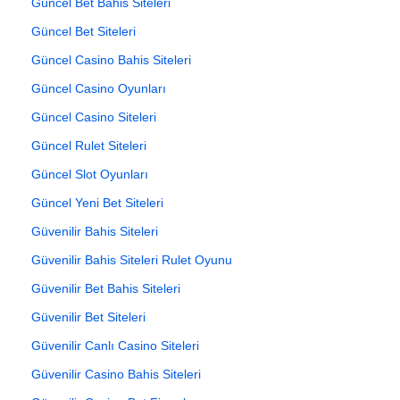
Güncel Bet Bahis Siteleri
Güncel Bet Siteleri
Güncel Casino Bahis Siteleri
Güncel Casino Oyunları
Güncel Casino Siteleri
Güncel Rulet Siteleri
Güncel Slot Oyunları
Güncel Yeni Bet Siteleri
Güvenilir Bahis Siteleri
Güvenilir Bahis Siteleri Rulet Oyunu
Güvenilir Bet Bahis Siteleri
Güvenilir Bet Siteleri
Güvenilir Canlı Casino Siteleri
Güvenilir Casino Bahis Siteleri