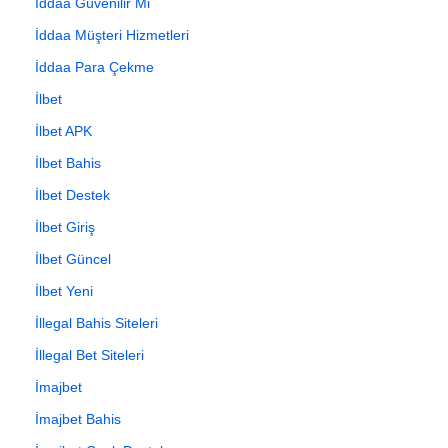
İddaa Güvenilir Mi
İddaa Müşteri Hizmetleri
İddaa Para Çekme
İlbet
İlbet APK
İlbet Bahis
İlbet Destek
İlbet Giriş
İlbet Güncel
İlbet Yeni
İllegal Bahis Siteleri
İllegal Bet Siteleri
İmajbet
İmajbet Bahis