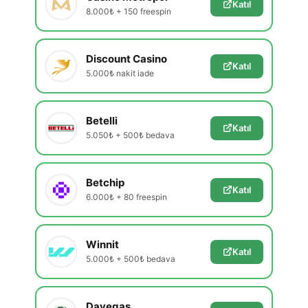
Katıl
8.000₺ + 150 freespin
Discount Casino
Katıl
5.000₺ nakit iade
Betelli
Katıl
5.050₺ + 500₺ bedava
Betchip
Katıl
6.000₺ + 80 freespin
Winnit
Katıl
5.000₺ + 500₺ bedava
Davegas