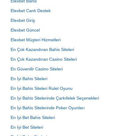
Elexbet Bahis
Elexbet Canlı Destek
Elexbet Giriş
Elexbet Güncel
Elexbet Müşteri Hizmetleri
En Çok Kazandıran Bahis Siteleri
En Çok Kazandıran Casino Siteleri
En Güvenilir Casino Siteleri
En İyi Bahis Siteleri
En İyi Bahis Siteleri Rulet Oyunu
En İyi Bahis Sitelerinde Çarkıfelek Seçenekleri
En İyi Bahis Sitelerinde Poker Oyunları
En İyi Bet Bahis Siteleri
En İyi Bet Siteleri