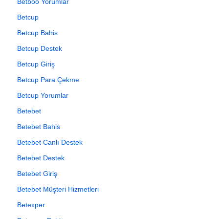
Betboo Yorumlar
Betcup
Betcup Bahis
Betcup Destek
Betcup Giriş
Betcup Para Çekme
Betcup Yorumlar
Betebet
Betebet Bahis
Betebet Canlı Destek
Betebet Destek
Betebet Giriş
Betebet Müşteri Hizmetleri
Betexper