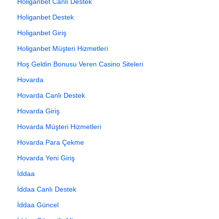
Holiganbet Canlı Destek
Holiganbet Destek
Holiganbet Giriş
Holiganbet Müşteri Hizmetleri
Hoş Geldin Bonusu Veren Casino Siteleri
Hovarda
Hovarda Canlı Destek
Hovarda Giriş
Hovarda Müşteri Hizmetleri
Hovarda Para Çekme
Hovarda Yeni Giriş
İddaa
İddaa Canlı Destek
İddaa Güncel