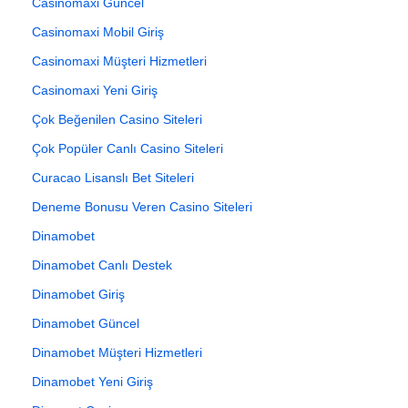
Casinomaxi Güncel
Casinomaxi Mobil Giriş
Casinomaxi Müşteri Hizmetleri
Casinomaxi Yeni Giriş
Çok Beğenilen Casino Siteleri
Çok Popüler Canlı Casino Siteleri
Curacao Lisanslı Bet Siteleri
Deneme Bonusu Veren Casino Siteleri
Dinamobet
Dinamobet Canlı Destek
Dinamobet Giriş
Dinamobet Güncel
Dinamobet Müşteri Hizmetleri
Dinamobet Yeni Giriş