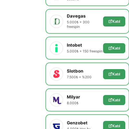
Davegas
Katıl
5.000₺ + 300
freespin
Intobet
Katıl
5.000₺ + 150 freespin
Slotbon
Katıl
7.500₺ + %200
Milyar
Katıl
8.000₺
Genzobet
Katıl
4.000₺ Her Ay