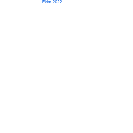
Ekim 2022