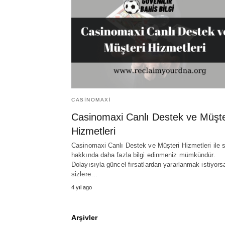
CASINOMAXI
Casinomaxi Canlı Destek ve Müşte
Hizmetleri
Casinomaxi Canlı Destek ve Müşteri Hizmetleri ile s
hakkında daha fazla bilgi edinmeniz mümkündür.
Dolayısıyla güncel fırsatlardan yararlanmak istiyors
sizlere…
4 yıl ago
Arşivler