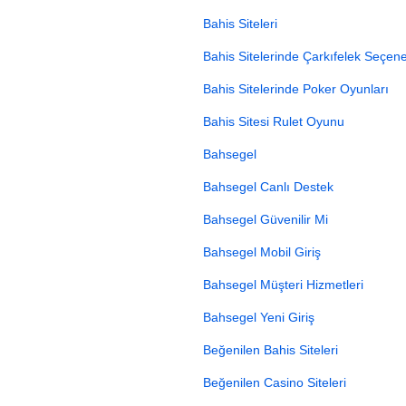
Bahis Siteleri
Bahis Sitelerinde Çarkıfelek Seçene
Bahis Sitelerinde Poker Oyunları
Bahis Sitesi Rulet Oyunu
Bahsegel
Bahsegel Canlı Destek
Bahsegel Güvenilir Mi
Bahsegel Mobil Giriş
Bahsegel Müşteri Hizmetleri
Bahsegel Yeni Giriş
Beğenilen Bahis Siteleri
Beğenilen Casino Siteleri