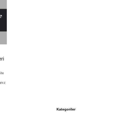
ri
ite
anız
Kategoriler