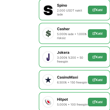
Spino
Katıl
2.000 USDT nakit
iade
Casher
Katıl
5.000₺ iade + 1.000₺
risksiz
Jokera
Katıl
3.000₺ %200 + 50
freespin
CasinoMaxi
Katıl
6.500₺ + 150 freespin
Hitpot
Katıl
5.000₺ + 100 freespin