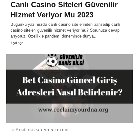
Canlı Casino Siteleri Güvenilir
Hizmet Veriyor Mu 2023
Bugünkü yazımızda canlı casino sitelerinden bahsedip canlı
casino siteleri güvenilir hizmet veriyor mu? Sorunuza cevap
arıyoruz. Özellikle pandemi döneminde dünya…
4 yıl ago
BEĞENILEN CASINO SITELERI