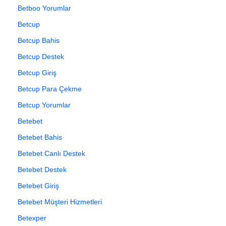
Betboo Yorumlar
Betcup
Betcup Bahis
Betcup Destek
Betcup Giriş
Betcup Para Çekme
Betcup Yorumlar
Betebet
Betebet Bahis
Betebet Canlı Destek
Betebet Destek
Betebet Giriş
Betebet Müşteri Hizmetleri
Betexper