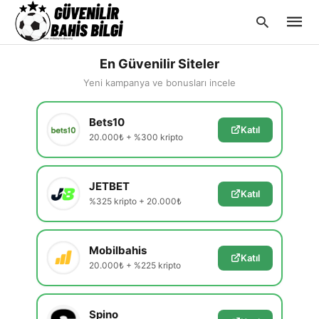
En Güvenilir Siteler
Yeni kampanya ve bonusları incele
Type
Bets10
your
Katıl
searc
20.000₺ + %300 kripto
query
and
hit
enter:
JETBET
Katıl
%325 kripto + 20.000₺
Mobilbahis
Katıl
20.000₺ + %225 kripto
Spino