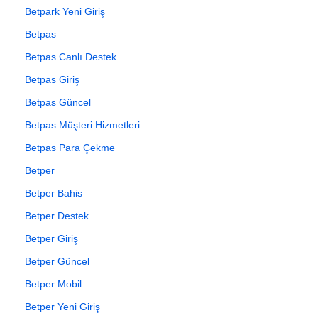
Betpark Yeni Giriş
Betpas
Betpas Canlı Destek
Betpas Giriş
Betpas Güncel
Betpas Müşteri Hizmetleri
Betpas Para Çekme
Betper
Betper Bahis
Betper Destek
Betper Giriş
Betper Güncel
Betper Mobil
Betper Yeni Giriş