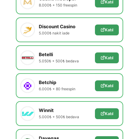
Katıl
8.000₺ + 150 freespin
Discount Casino
Katıl
5.000₺ nakit iade
Betelli
Katıl
5.050₺ + 500₺ bedava
Betchip
Katıl
6.000₺ + 80 freespin
Winnit
Katıl
5.000₺ + 500₺ bedava
Davegas