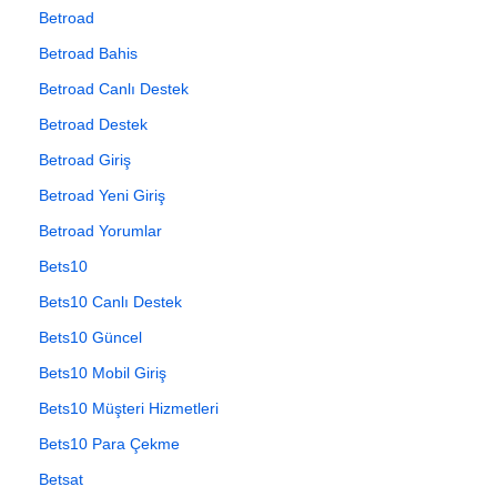
Betroad
Betroad Bahis
Betroad Canlı Destek
Betroad Destek
Betroad Giriş
Betroad Yeni Giriş
Betroad Yorumlar
Bets10
Bets10 Canlı Destek
Bets10 Güncel
Bets10 Mobil Giriş
Bets10 Müşteri Hizmetleri
Bets10 Para Çekme
Betsat