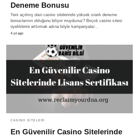
Deneme Bonusu
Yeni açılmış olan casino sitelerinde yüksek oranlı deneme
bonuslarının olduğunu biliyor muydunuz? Birçok casino sitesi
üyeliklerini arttırmak adına böyle kampanyalar…
4 yıl ago
CASINO SITELERI
En Güvenilir Casino Sitelerinde