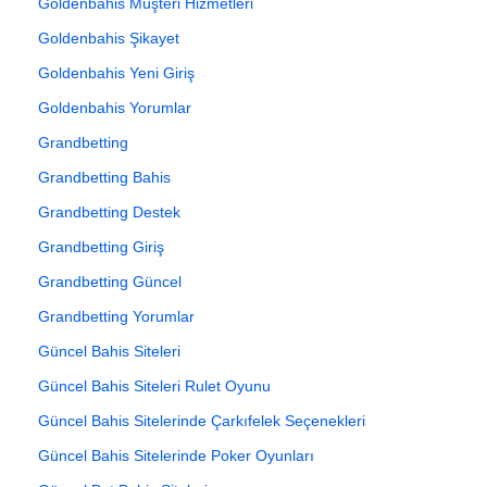
Goldenbahis Müşteri Hizmetleri
Goldenbahis Şikayet
Goldenbahis Yeni Giriş
Goldenbahis Yorumlar
Grandbetting
Grandbetting Bahis
Grandbetting Destek
Grandbetting Giriş
Grandbetting Güncel
Grandbetting Yorumlar
Güncel Bahis Siteleri
Güncel Bahis Siteleri Rulet Oyunu
Güncel Bahis Sitelerinde Çarkıfelek Seçenekleri
Güncel Bahis Sitelerinde Poker Oyunları