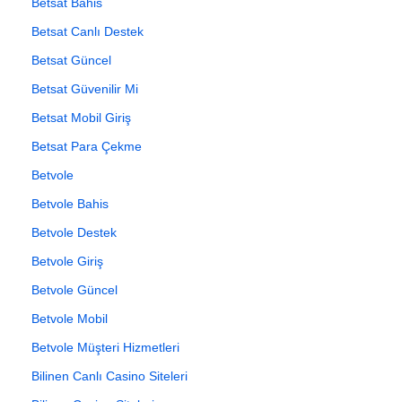
Betsat Bahis
Betsat Canlı Destek
Betsat Güncel
Betsat Güvenilir Mi
Betsat Mobil Giriş
Betsat Para Çekme
Betvole
Betvole Bahis
Betvole Destek
Betvole Giriş
Betvole Güncel
Betvole Mobil
Betvole Müşteri Hizmetleri
Bilinen Canlı Casino Siteleri