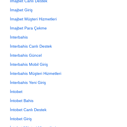
İmajbet Canlı Destek
İmajbet Giriş
İmajbet Müşteri Hizmetleri
İmajbet Para Çekme
İnterbahis
İnterbahis Canlı Destek
İnterbahis Güncel
İnterbahis Mobil Giriş
İnterbahis Müşteri Hizmetleri
İnterbahis Yeni Giriş
İntobet
İntobet Bahis
İntobet Canlı Destek
İntobet Giriş