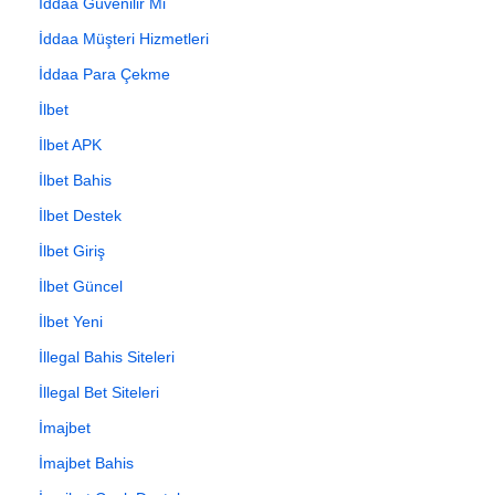
İddaa Güvenilir Mi
İddaa Müşteri Hizmetleri
İddaa Para Çekme
İlbet
İlbet APK
İlbet Bahis
İlbet Destek
İlbet Giriş
İlbet Güncel
İlbet Yeni
İllegal Bahis Siteleri
İllegal Bet Siteleri
İmajbet
İmajbet Bahis