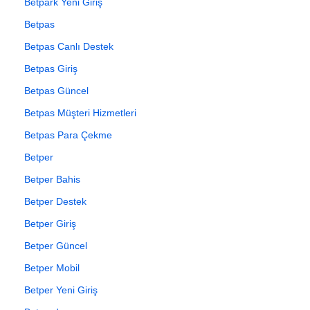
Betpark Yeni Giriş
Betpas
Betpas Canlı Destek
Betpas Giriş
Betpas Güncel
Betpas Müşteri Hizmetleri
Betpas Para Çekme
Betper
Betper Bahis
Betper Destek
Betper Giriş
Betper Güncel
Betper Mobil
Betper Yeni Giriş