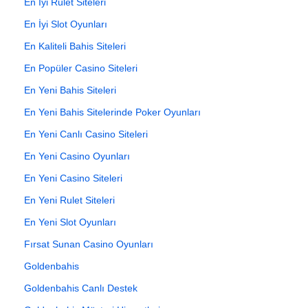
En İyi Rulet Siteleri
En İyi Slot Oyunları
En Kaliteli Bahis Siteleri
En Popüler Casino Siteleri
En Yeni Bahis Siteleri
En Yeni Bahis Sitelerinde Poker Oyunları
En Yeni Canlı Casino Siteleri
En Yeni Casino Oyunları
En Yeni Casino Siteleri
En Yeni Rulet Siteleri
En Yeni Slot Oyunları
Fırsat Sunan Casino Oyunları
Goldenbahis
Goldenbahis Canlı Destek