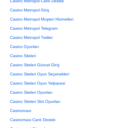
Casino Metropol Canlı Destek
Casino Metropol Giriş
Casino Metropol Müşteri Hizmetleri
Casino Metropol Telegram
Casino Metropol Twitter
Casino Oyunları
Casino Siteleri
Casino Siteleri Güncel Giriş
Casino Siteleri Oyun Seçenekleri
Casino Siteleri Oyun Yelpazesi
Casino Siteleri Oyunları
Casino Siteleri Slot Oyunları
Casinomaxi
Casinomaxi Canlı Destek