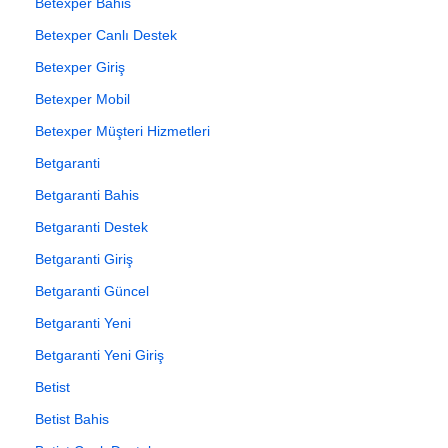
Betexper Bahis
Betexper Canlı Destek
Betexper Giriş
Betexper Mobil
Betexper Müşteri Hizmetleri
Betgaranti
Betgaranti Bahis
Betgaranti Destek
Betgaranti Giriş
Betgaranti Güncel
Betgaranti Yeni
Betgaranti Yeni Giriş
Betist
Betist Bahis