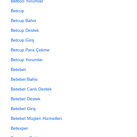
Betboo Yorumlar
Betcup
Betcup Bahis
Betcup Destek
Betcup Giriş
Betcup Para Çekme
Betcup Yorumlar
Betebet
Betebet Bahis
Betebet Canlı Destek
Betebet Destek
Betebet Giriş
Betebet Müşteri Hizmetleri
Betexper