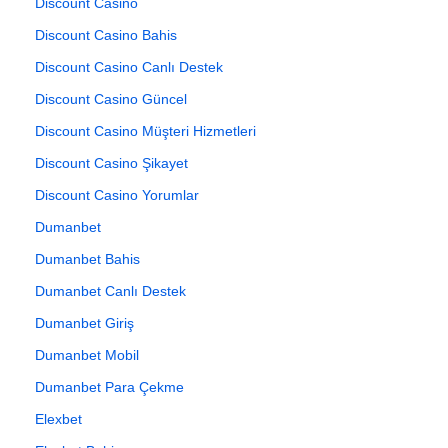
Discount Casino
Discount Casino Bahis
Discount Casino Canlı Destek
Discount Casino Güncel
Discount Casino Müşteri Hizmetleri
Discount Casino Şikayet
Discount Casino Yorumlar
Dumanbet
Dumanbet Bahis
Dumanbet Canlı Destek
Dumanbet Giriş
Dumanbet Mobil
Dumanbet Para Çekme
Elexbet