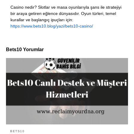
Casino nedir? Slotlar ve masa oyunlarıyla şans ile stratejiyi
bir araya getiren eğlence dünyasıdır. Oyun türleri, temel
kurallar ve başlangıç ipuçları için:
https://www.bets10.blog/yazi/bets10-casino/
Bets10 Yorumlar
BETS10