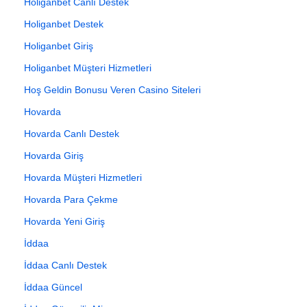
Holiganbet Canlı Destek
Holiganbet Destek
Holiganbet Giriş
Holiganbet Müşteri Hizmetleri
Hoş Geldin Bonusu Veren Casino Siteleri
Hovarda
Hovarda Canlı Destek
Hovarda Giriş
Hovarda Müşteri Hizmetleri
Hovarda Para Çekme
Hovarda Yeni Giriş
İddaa
İddaa Canlı Destek
İddaa Güncel