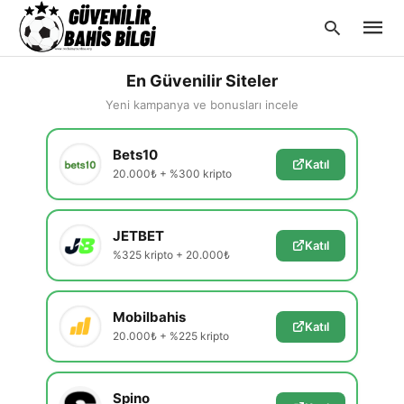
En Güvenilir Siteler
Yeni kampanya ve bonusları incele
Type
Bets10
your
Katıl
searc
20.000₺ + %300 kripto
query
and
hit
enter:
JETBET
Katıl
%325 kripto + 20.000₺
Mobilbahis
Katıl
20.000₺ + %225 kripto
Spino