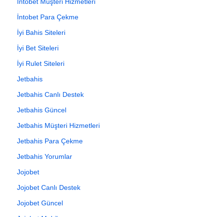
İntobet Müşteri Hizmetleri
İntobet Para Çekme
İyi Bahis Siteleri
İyi Bet Siteleri
İyi Rulet Siteleri
Jetbahis
Jetbahis Canlı Destek
Jetbahis Güncel
Jetbahis Müşteri Hizmetleri
Jetbahis Para Çekme
Jetbahis Yorumlar
Jojobet
Jojobet Canlı Destek
Jojobet Güncel