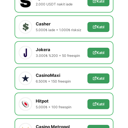
Katıl
2.000 USDT nakit iade
Casher
Katıl
5.000₺ iade + 1.000₺ risksiz
Jokera
Katıl
3.000₺ %200 + 50 freespin
CasinoMaxi
Katıl
6.500₺ + 150 freespin
Hitpot
Katıl
5.000₺ + 100 freespin
Casino Metropol