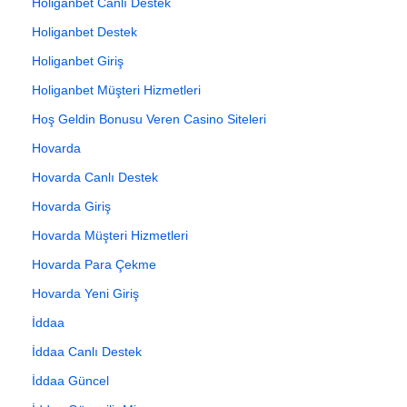
Holiganbet Canlı Destek
Holiganbet Destek
Holiganbet Giriş
Holiganbet Müşteri Hizmetleri
Hoş Geldin Bonusu Veren Casino Siteleri
Hovarda
Hovarda Canlı Destek
Hovarda Giriş
Hovarda Müşteri Hizmetleri
Hovarda Para Çekme
Hovarda Yeni Giriş
İddaa
İddaa Canlı Destek
İddaa Güncel