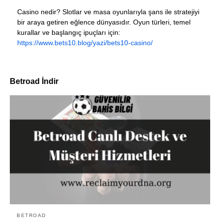
Casino nedir? Slotlar ve masa oyunlarıyla şans ile stratejiyi
bir araya getiren eğlence dünyasıdır. Oyun türleri, temel
kurallar ve başlangıç ipuçları için:
https://www.bets10.blog/yazi/bets10-casino/
Betroad İndir
BETROAD