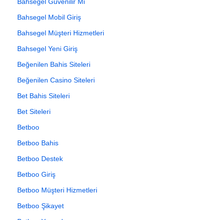
Bahsegel Güvenilir Mi
Bahsegel Mobil Giriş
Bahsegel Müşteri Hizmetleri
Bahsegel Yeni Giriş
Beğenilen Bahis Siteleri
Beğenilen Casino Siteleri
Bet Bahis Siteleri
Bet Siteleri
Betboo
Betboo Bahis
Betboo Destek
Betboo Giriş
Betboo Müşteri Hizmetleri
Betboo Şikayet