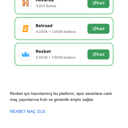
Katıl
%300 Bonus
Betroad
Katıl
4.000₺ + 1.000₺ bedava
Rexbet
Katıl
3.000₺ + 1.500₺ bedava
Rexbet için hazırlanmış bu platform, spor severlere canlı
maç yayınlarına hızlı ve güvenilir erişim sağlar.
REXBET MAÇ İZLE