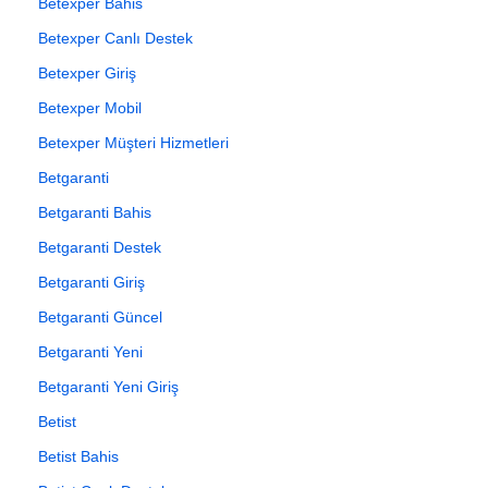
Betexper Bahis
Betexper Canlı Destek
Betexper Giriş
Betexper Mobil
Betexper Müşteri Hizmetleri
Betgaranti
Betgaranti Bahis
Betgaranti Destek
Betgaranti Giriş
Betgaranti Güncel
Betgaranti Yeni
Betgaranti Yeni Giriş
Betist
Betist Bahis