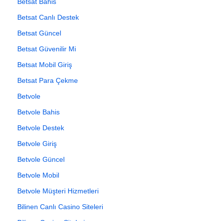
Betsat Bahis
Betsat Canlı Destek
Betsat Güncel
Betsat Güvenilir Mi
Betsat Mobil Giriş
Betsat Para Çekme
Betvole
Betvole Bahis
Betvole Destek
Betvole Giriş
Betvole Güncel
Betvole Mobil
Betvole Müşteri Hizmetleri
Bilinen Canlı Casino Siteleri