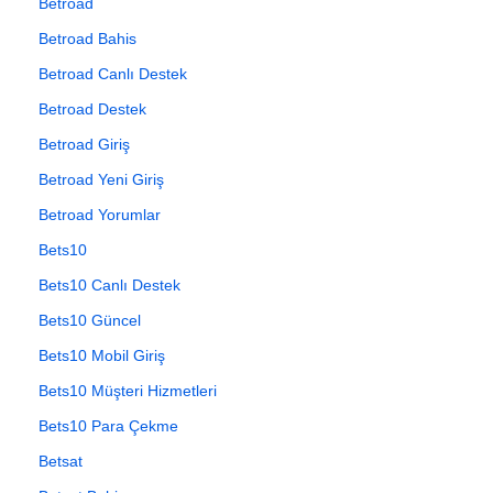
Betroad
Betroad Bahis
Betroad Canlı Destek
Betroad Destek
Betroad Giriş
Betroad Yeni Giriş
Betroad Yorumlar
Bets10
Bets10 Canlı Destek
Bets10 Güncel
Bets10 Mobil Giriş
Bets10 Müşteri Hizmetleri
Bets10 Para Çekme
Betsat