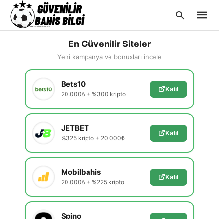
En Güvenilir Siteler
Yeni kampanya ve bonusları incele
Type
Bets10
your
Katıl
searc
20.000₺ + %300 kripto
query
and
hit
enter:
JETBET
Katıl
%325 kripto + 20.000₺
Mobilbahis
Katıl
20.000₺ + %225 kripto
Spino