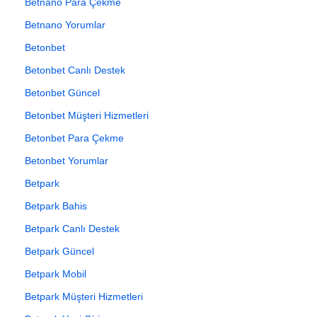
Betnano Para Çekme
Betnano Yorumlar
Betonbet
Betonbet Canlı Destek
Betonbet Güncel
Betonbet Müşteri Hizmetleri
Betonbet Para Çekme
Betonbet Yorumlar
Betpark
Betpark Bahis
Betpark Canlı Destek
Betpark Güncel
Betpark Mobil
Betpark Müşteri Hizmetleri