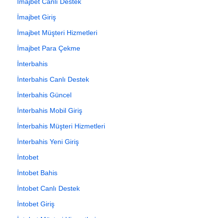
İmajbet Canlı Destek
İmajbet Giriş
İmajbet Müşteri Hizmetleri
İmajbet Para Çekme
İnterbahis
İnterbahis Canlı Destek
İnterbahis Güncel
İnterbahis Mobil Giriş
İnterbahis Müşteri Hizmetleri
İnterbahis Yeni Giriş
İntobet
İntobet Bahis
İntobet Canlı Destek
İntobet Giriş