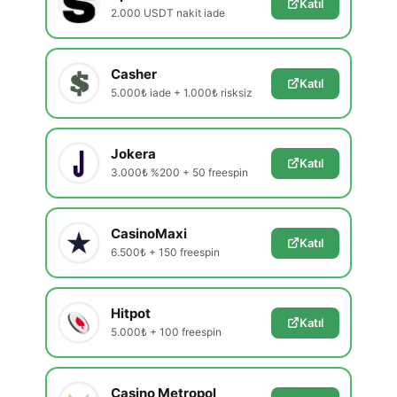
Katıl
2.000 USDT nakit iade
Casher
Katıl
5.000₺ iade + 1.000₺ risksiz
Jokera
Katıl
3.000₺ %200 + 50 freespin
CasinoMaxi
Katıl
6.500₺ + 150 freespin
Hitpot
Katıl
5.000₺ + 100 freespin
Casino Metropol