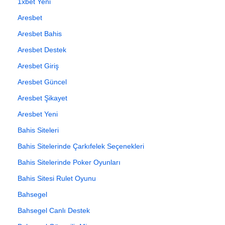
1xbet Yeni
Aresbet
Aresbet Bahis
Aresbet Destek
Aresbet Giriş
Aresbet Güncel
Aresbet Şikayet
Aresbet Yeni
Bahis Siteleri
Bahis Sitelerinde Çarkıfelek Seçenekleri
Bahis Sitelerinde Poker Oyunları
Bahis Sitesi Rulet Oyunu
Bahsegel
Bahsegel Canlı Destek