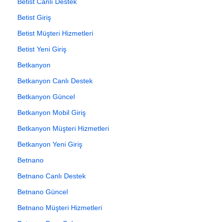
Betist Canlı Destek
Betist Giriş
Betist Müşteri Hizmetleri
Betist Yeni Giriş
Betkanyon
Betkanyon Canlı Destek
Betkanyon Güncel
Betkanyon Mobil Giriş
Betkanyon Müşteri Hizmetleri
Betkanyon Yeni Giriş
Betnano
Betnano Canlı Destek
Betnano Güncel
Betnano Müşteri Hizmetleri