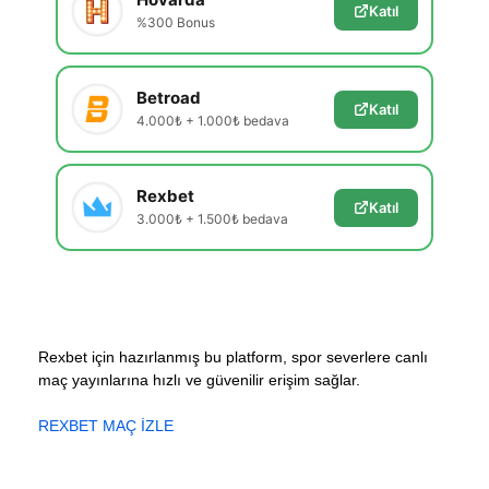
Katıl
%300 Bonus
Betroad
Katıl
4.000₺ + 1.000₺ bedava
Rexbet
Katıl
3.000₺ + 1.500₺ bedava
Rexbet için hazırlanmış bu platform, spor severlere canlı
maç yayınlarına hızlı ve güvenilir erişim sağlar.
REXBET MAÇ İZLE