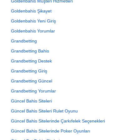
Goldenbahis Müşteri Hizmetleri
Goldenbahis Şikayet
Goldenbahis Yeni Giriş
Goldenbahis Yorumlar
Grandbetting
Grandbetting Bahis
Grandbetting Destek
Grandbetting Giriş
Grandbetting Güncel
Grandbetting Yorumlar
Güncel Bahis Siteleri
Güncel Bahis Siteleri Rulet Oyunu
Güncel Bahis Sitelerinde Çarkıfelek Seçenekleri
Güncel Bahis Sitelerinde Poker Oyunları