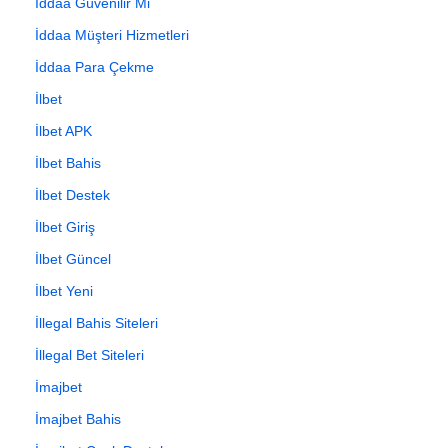
İddaa Güvenilir Mi
İddaa Müşteri Hizmetleri
İddaa Para Çekme
İlbet
İlbet APK
İlbet Bahis
İlbet Destek
İlbet Giriş
İlbet Güncel
İlbet Yeni
İllegal Bahis Siteleri
İllegal Bet Siteleri
İmajbet
İmajbet Bahis