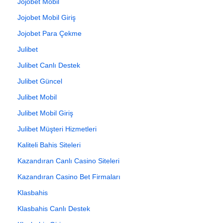
Jojobet Mobil
Jojobet Mobil Giriş
Jojobet Para Çekme
Julibet
Julibet Canlı Destek
Julibet Güncel
Julibet Mobil
Julibet Mobil Giriş
Julibet Müşteri Hizmetleri
Kaliteli Bahis Siteleri
Kazandıran Canlı Casino Siteleri
Kazandıran Casino Bet Firmaları
Klasbahis
Klasbahis Canlı Destek