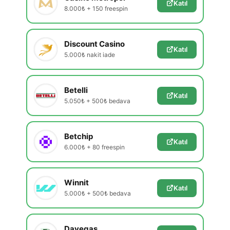
Katıl
8.000₺ + 150 freespin
Discount Casino
Katıl
5.000₺ nakit iade
Betelli
Katıl
5.050₺ + 500₺ bedava
Betchip
Katıl
6.000₺ + 80 freespin
Winnit
Katıl
5.000₺ + 500₺ bedava
Davegas