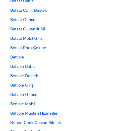
Betsat Bahis
Betsat Canlı Destek
Betsat Güncel
Betsat Güvenilir Mi
Betsat Mobil Giriş
Betsat Para Çekme
Betvole
Betvole Bahis
Betvole Destek
Betvole Giriş
Betvole Güncel
Betvole Mobil
Betvole Müşteri Hizmetleri
Bilinen Canlı Casino Siteleri