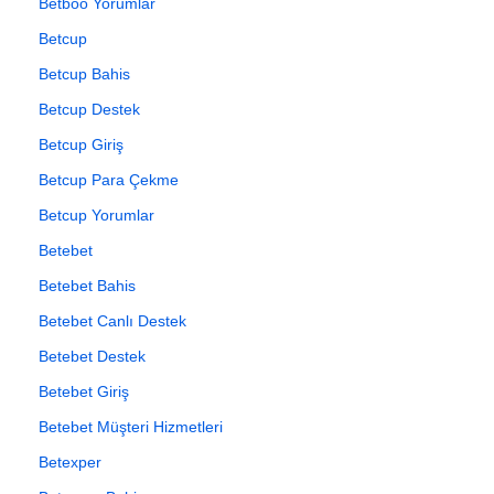
Betboo Yorumlar
Betcup
Betcup Bahis
Betcup Destek
Betcup Giriş
Betcup Para Çekme
Betcup Yorumlar
Betebet
Betebet Bahis
Betebet Canlı Destek
Betebet Destek
Betebet Giriş
Betebet Müşteri Hizmetleri
Betexper