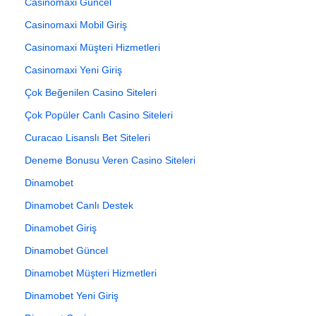
Casinomaxi Güncel
Casinomaxi Mobil Giriş
Casinomaxi Müşteri Hizmetleri
Casinomaxi Yeni Giriş
Çok Beğenilen Casino Siteleri
Çok Popüler Canlı Casino Siteleri
Curacao Lisanslı Bet Siteleri
Deneme Bonusu Veren Casino Siteleri
Dinamobet
Dinamobet Canlı Destek
Dinamobet Giriş
Dinamobet Güncel
Dinamobet Müşteri Hizmetleri
Dinamobet Yeni Giriş