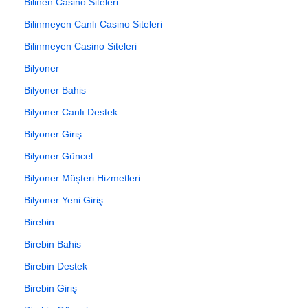
Bilinen Casino Siteleri
Bilinmeyen Canlı Casino Siteleri
Bilinmeyen Casino Siteleri
Bilyoner
Bilyoner Bahis
Bilyoner Canlı Destek
Bilyoner Giriş
Bilyoner Güncel
Bilyoner Müşteri Hizmetleri
Bilyoner Yeni Giriş
Birebin
Birebin Bahis
Birebin Destek
Birebin Giriş