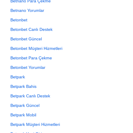
Betnano Para Çekme
Betnano Yorumlar
Betonbet
Betonbet Canlı Destek
Betonbet Güncel
Betonbet Müşteri Hizmetleri
Betonbet Para Çekme
Betonbet Yorumlar
Betpark
Betpark Bahis
Betpark Canlı Destek
Betpark Güncel
Betpark Mobil
Betpark Müşteri Hizmetleri