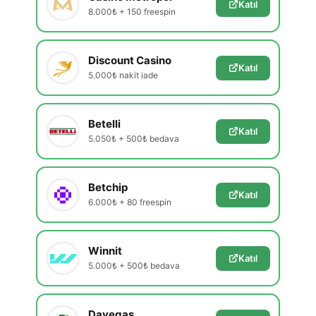
Katıl
8.000₺ + 150 freespin
Discount Casino
Katıl
5.000₺ nakit iade
Betelli
Katıl
5.050₺ + 500₺ bedava
Betchip
Katıl
6.000₺ + 80 freespin
Winnit
Katıl
5.000₺ + 500₺ bedava
Davegas