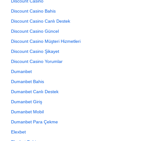
Discount Casino
Discount Casino Bahis
Discount Casino Canlı Destek
Discount Casino Güncel
Discount Casino Müşteri Hizmetleri
Discount Casino Şikayet
Discount Casino Yorumlar
Dumanbet
Dumanbet Bahis
Dumanbet Canlı Destek
Dumanbet Giriş
Dumanbet Mobil
Dumanbet Para Çekme
Elexbet