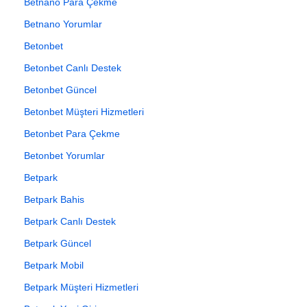
Betnano Para Çekme
Betnano Yorumlar
Betonbet
Betonbet Canlı Destek
Betonbet Güncel
Betonbet Müşteri Hizmetleri
Betonbet Para Çekme
Betonbet Yorumlar
Betpark
Betpark Bahis
Betpark Canlı Destek
Betpark Güncel
Betpark Mobil
Betpark Müşteri Hizmetleri