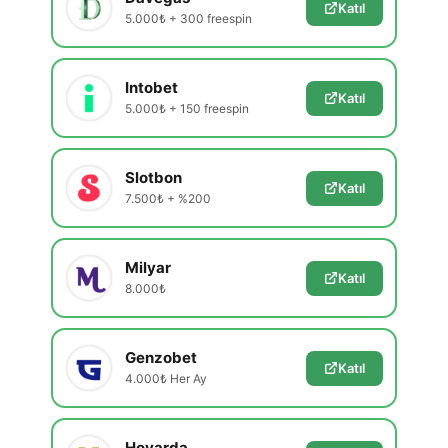
Katıl
5.000₺ + 300 freespin
Intobet
Katıl
5.000₺ + 150 freespin
Slotbon
Katıl
7.500₺ + %200
Milyar
Katıl
8.000₺
Genzobet
Katıl
4.000₺ Her Ay
Hovarda