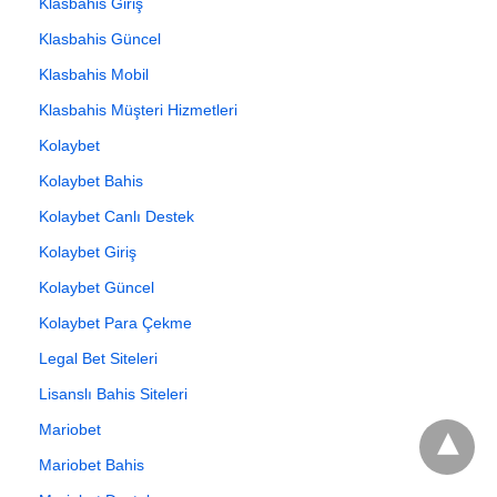
Klasbahis Giriş
Klasbahis Güncel
Klasbahis Mobil
Klasbahis Müşteri Hizmetleri
Kolaybet
Kolaybet Bahis
Kolaybet Canlı Destek
Kolaybet Giriş
Kolaybet Güncel
Kolaybet Para Çekme
Legal Bet Siteleri
Lisanslı Bahis Siteleri
Mariobet
Mariobet Bahis