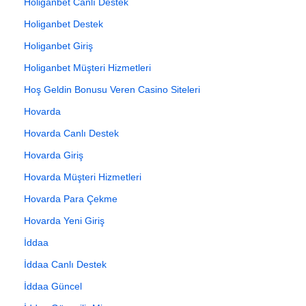
Holiganbet Canlı Destek
Holiganbet Destek
Holiganbet Giriş
Holiganbet Müşteri Hizmetleri
Hoş Geldin Bonusu Veren Casino Siteleri
Hovarda
Hovarda Canlı Destek
Hovarda Giriş
Hovarda Müşteri Hizmetleri
Hovarda Para Çekme
Hovarda Yeni Giriş
İddaa
İddaa Canlı Destek
İddaa Güncel