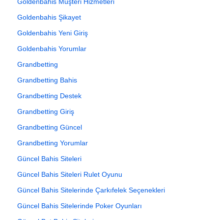
Goldenbahis Müşteri Hizmetleri
Goldenbahis Şikayet
Goldenbahis Yeni Giriş
Goldenbahis Yorumlar
Grandbetting
Grandbetting Bahis
Grandbetting Destek
Grandbetting Giriş
Grandbetting Güncel
Grandbetting Yorumlar
Güncel Bahis Siteleri
Güncel Bahis Siteleri Rulet Oyunu
Güncel Bahis Sitelerinde Çarkıfelek Seçenekleri
Güncel Bahis Sitelerinde Poker Oyunları