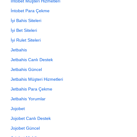
İntobet Müşteri Hizmetleri
İntobet Para Çekme
İyi Bahis Siteleri
İyi Bet Siteleri
İyi Rulet Siteleri
Jetbahis
Jetbahis Canlı Destek
Jetbahis Güncel
Jetbahis Müşteri Hizmetleri
Jetbahis Para Çekme
Jetbahis Yorumlar
Jojobet
Jojobet Canlı Destek
Jojobet Güncel