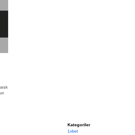
larak
run
Kategoriler
1xbet