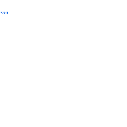
kleri