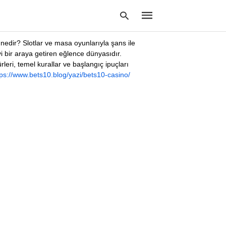
nedir? Slotlar ve masa oyunlarıyla şans ile
iyi bir araya getiren eğlence dünyasıdır.
rleri, temel kurallar ve başlangıç ipuçları
tps://www.bets10.blog/yazi/bets10-casino/
Type
your
search
query
and
hit
enter: